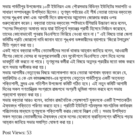
​সভায় পার্বতীপুর উপজেলার ১০টি ইউনিয়ন এবং পৌরসভার বিভিন্ন ইউনিটের সভাপতি ও
সাধারণ সম্পাদকবৃন্দ উপস্থিত ছিলেন। তৃণমূল পর্যায়ের এই শীর্ষ নেতারা তাদের বক্তব্যে
দলের শৃঙ্খলা রক্ষা এবং আগামী দিনে রাজপথের আন্দোলন জোরদার করার ওপর
গুরুত্বারোপ করেন। বক্তারা তাদের বক্তব্যে স্পষ্টভাবে হুঁশিয়ারি উচ্চারণ করে বলেন,
“দলের সিদ্ধান্ত অমান্য করে যারা ইতিপূর্বে স্বতন্ত্র প্রার্থী হিসেবে নির্বাচন করেছেন,
তাদের কোনোভাবেই পুনরায় বিএনপিতে ফিরিয়ে নেওয়া যাবে না।” এই বিষয়ে তারা জেলা
কমিটির প্রতি জোরালো দাবি জানান যাতে শৃঙ্খলা ভঙ্গকারীদের ব্যাপারে ‘জিরো টলারেন্স’
নীতি গ্রহণ করা হয়।
​একই সাথে বক্তারা দলীয় নেতাকর্মীদের সতর্ক থাকার আহ্বান জানিয়ে বলেন, আওয়ামী
লীগের কোনো দোসর বা অনুপ্রবেশকারী যেন সুকৌশলে বিএনপিতে যোগ দিয়ে দলের
ভাবমূর্তি নষ্ট করতে না পারে। তৃণমূলের কর্মীরা এই বিষয়ে অতন্দ্র প্রহরীর মতো কাজ করবে
বলে সভায় অঙ্গীকার করা হয়।
​সভায় আগামীর নেতৃত্বের বিষয়ে আলোকপাত করে নেতারা আশাবাদ ব্যক্ত করেন যে,
ব্যারিস্টার এ কে এম কামরুজ্জামান-এর সুযোগ্য নেতৃত্বে পার্বতীপুরে একটি অত্যন্ত
শক্তিশালী, সুন্দর এবং গতিশীল উপজেলা কমিটি গঠিত হবে। এই নতুন কমিটি আগামী
দিনের সকল গণতান্ত্রিক সংগ্রামে রাজপথে অগ্রণী ভূমিকা পালন করবে বলে সভায়
প্রত্যাশা ব্যক্ত করা হয়।
​সভায় বক্তারা আরও বলেন, বর্তমান রাজনৈতিক প্রেক্ষাপটে যুবদলকে একটি ইস্পাতকঠিন
ঐক্যবদ্ধ শক্তিতে পরিণত করতে হবে। প্রতিটি ইউনিটে গঠনমূলক সাংগঠনিক কার্যক্রম
পরিচালনার মাধ্যমে তৃণমূলকে শক্তিশালী করার কোনো বিকল্প নেই। সভায় উপস্থিত
সকল স্তরের নেতাকর্মীদের ঐক্যবদ্ধ থেকে দলের যেকোনো ক্রান্তিলগ্নে ঝাঁপিয়ে পড়ার
আহ্বান জানিয়ে সভার সমাপ্তি ঘোষণা করা হয়।
Post Views:
53