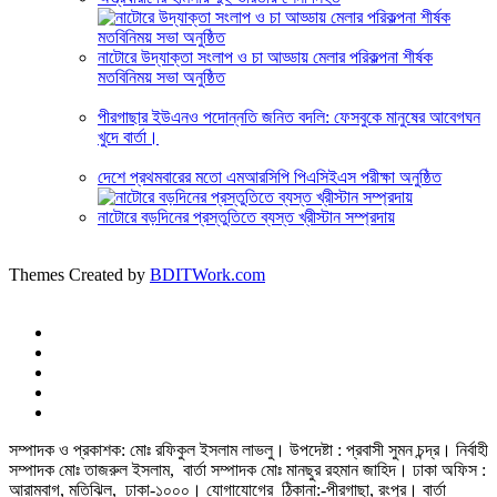
নাটোরে উদ্যাক্তা সংলাপ ও চা আড্ডায় মেলার পরিকল্পনা শীর্ষক
মতবিনিময় সভা অনুষ্ঠিত
পীরগাছার ইউএনও পদোন্নতি জনিত বদলি: ফেসবুকে মানুষের আবেগঘন
খুদে বার্তা।
দেশে প্রথমবারের মতো এমআরসিপি পিএসিইএস পরীক্ষা অনুষ্ঠিত
নাটোরে বড়দিনের প্রস্তুতিতে ব্যস্ত খ্রীস্টান সম্প্রদায়
Themes Created by
BDITWork.com
সম্পাদক ও প্রকাশক: মোঃ রফিকুল ইসলাম লাভলু। উপদেষ্টা : প্রবাসী সুমন চন্দ্র। নির্বাহী
সম্পাদক মোঃ তাজরুল‌‌ ইসলাম, বার্তা সম্পাদক মোঃ মানছুর রহমান জাহিদ। ঢাকা অফিস :
আরামবাগ, মতিঝিল, ঢাকা-১০০০। যোগাযোগের ঠিকানা:-পীরগাছা‌, রংপুর। বার্তা