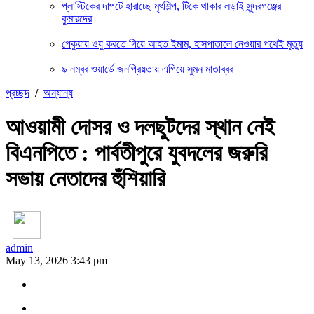
প্লাস্টিকের দাপটে হারাচ্ছে মৃৎশিল্প, টিকে থাকার লড়াই সুন্দরগঞ্জের
কুমারদের
পেকুয়ায় ওযু করতে গিয়ে আহত ইমাম, হাসপাতালে নেওয়ার পথেই মৃত্যু
৯ নম্বর ওয়ার্ডে জনপ্রিয়তায় এগিয়ে সুমন মাতাব্বর
প্রচ্ছদ
/
অন্যান্য
আওয়ামী দোসর ও দলছুটদের স্থান নেই
বিএনপিতে : পার্বতীপুরে যুবদলের জরুরি
সভায় নেতাদের হুঁশিয়ারি
admin
May 13, 2026 3:43 pm