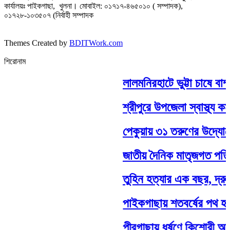
কার্যালয়ঃ পাইকগাছা, খুলনা। মোবাইল: ০১৭১৭-৪৬৫০১০ ( সম্পাদক),
০১৭২৮-১০৩৫০৭ (নির্বাহী সম্পাদক
Themes Created by
BDITWork.com
শিরোনাম
লালমনিরহাটে ভুট্টা চাষে বাম
শ্রীপুরে উপজেলা স্বাস্থ্য ক
পেকুয়ায় ৩১ তরুণের উদ্যোগে
জাতীয় দৈনিক মাতৃজগত পত্রিকা
তুহিন হত্যার এক বছর, দ্রুত
পাইকগাছায় শতবর্ষের পথ হঠাৎ
পীরগাছায় ধর্ষণে কিশোরী অন্