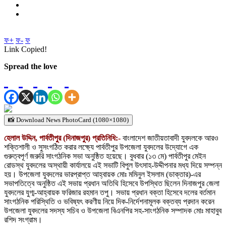
ফ+
ফ-
ফ
Link Copied!
Spread the love
📸 Download News PhotoCard (1080×1080)
হেলাল উদ্দিন, পার্বতীপুর (দিনাজপুর) প্রতিনিধি:-
বাংলাদেশ জাতীয়তাবাদী যুবদলকে আরও
শক্তিশালী ও সুসংগঠিত করার লক্ষ্যে পার্বতীপুর উপজেলা যুবদলের উদ্যোগে এক
গুরুত্বপূর্ণ জরুরি সাংগঠনিক সভা অনুষ্ঠিত হয়েছে। বুধবার (১৩ মে) পার্বতীপুর মেইন
রোডস্থ যুবদলের অস্থায়ী কার্যালয়ে এই সভাটি বিপুল উৎসাহ-উদ্দীপনার মধ্য দিয়ে সম্পন্ন
হয়। উপজেলা যুবদলের ভারপ্রাপ্ত আহ্বায়ক মোঃ মমিনুল ইসলাম (ডাক্তার)-এর
সভাপতিত্বে অনুষ্ঠিত এই সভায় প্রধান অতিথি হিসেবে উপস্থিত ছিলেন দিনাজপুর জেলা
যুবদলের যুগ্ম-আহ্বায়ক ফরিজার রহমান তপু। সভায় প্রধান বক্তা হিসেবে দলের বর্তমান
সাংগঠনিক পরিস্থিতি ও ভবিষ্যৎ করণীয় নিয়ে দিক-নির্দেশনামূলক বক্তব্য প্রদান করেন
উপজেলা যুবদলের সদস্য সচিব ও উপজেলা বিএনপির সহ-সাংগঠনিক সম্পাদক মোঃ মাহাবুব
রশিদ সংগ্রাম।