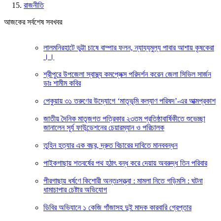
রাজনীতি
আজকের সর্বশেষ সবখবর
লালমনিরহাটে ভুট্টা চাষে বাম্পার ফলন, ন্যায্যমুল্য পাবার আশায় কৃষকেরা
।।
শ্রীপুরে উপজেলা স্বাস্থ্য কমপ্লেক্স পরিদর্শন করেন জেলা সিভিল সার্জন
ডাঃ শামীম কবির
পেকুয়ায় ৩১ তরুণের উদ্যোগে ‘মাতৃভূমি কল্যাণ পরিষদ’-এর আত্মপ্রকাশ
জাতীয় দৈনিক মাতৃজগত পত্রিকার ২৩তম প্রতিষ্ঠাবার্ষিকীতে শুভেচ্ছা
জানালেন সূর্য ফাউন্ডেশনের চেয়ারম্যান ও পরিচালক
তুহিন হত্যার এক বছর, দ্রুত বিচারের দাবিতে মানববন্ধন
পাইকগাছায় শতবর্ষের পথ হঠাৎ বন্ধ করে দেয়ায় অবরুদ্ধ তিন পরিবার
পীরগাছায় ধর্ষণে কিশোরী অন্তঃসত্ত্বা : মামলা নিতে গড়িমসি : ঘটনা
ধামাচাপার চেষ্টার অভিযোগ
ডিবির অভিযানে ১ কেজি গাঁজাসহ দুই মাদক কারবারি গ্রেপ্তার