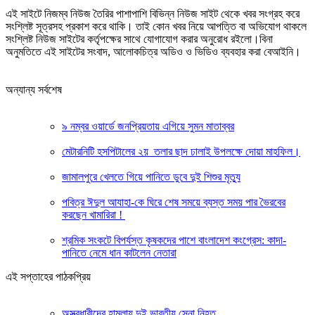
এই সাইটে নিজম্ব নিউজ তৈরির পাশাপাশি বিভিন্ন নিউজ সাইট থেকে খবর সংগ্রহ করে
সংশ্লিষ্ট সূত্রসহ প্রকাশ করে থাকি। তাই কোন খবর নিয়ে আপত্তি বা অভিযোগ থাকলে
সংশ্লিষ্ট নিউজ সাইটের কর্তৃপক্ষের সাথে যোগাযোগ করার অনুরোধ রইলো।বিনা
অনুমতিতে এই সাইটের সংবাদ, আলোকচিত্র অডিও ও ভিডিও ব্যবহার করা বেআইনি।
অন্যান্য সর্বশেষ
৯ নম্বর ওয়ার্ডে জনপ্রিয়তায় এগিয়ে সুমন মাতাব্বর
মেটারনিটি হসপিটালের ২য় তলার ছাদ ঢালাই উপলক্ষে দোয়া মাহফিল।
জামালপুরে খেলতে গিয়ে পানিতে ডুবে দুই শিশুর মৃত্যু
পবিত্র ঈদুল আযাহা-কে ঘিরে শেষ সময়ে ব্যস্ত সময় পার ভৈরবের
করছেন খামারিরা !
শ্রমিক সংকটে বিপর্যস্ত কৃষকদের পাশে বাংলাদেশ কংগ্রেস: কাদা-
পানিতে নেমে ধান কাটলেন নেতারা
এই সপ্তাহের পাঠকপ্রিয়
অস্ত্রধারীদের হামলায় দুই ভারতীয় সেনা নিহত