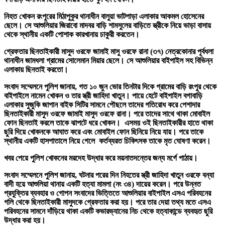
নিহত খোকন রংপুরের মিঠাপুকুর থানাধীন বালুয়া ভাটপাড়া এলাকার আকমল হোসেনের
ছেলে। সে আশুলিয়ার জিরাবো মাদবর বাড়ি শামসুলের বাড়িতে স্ত্রীকে নিয়ে ভাড়া বাসায়
থেকে স্থানীয় একটি পোশাক কারখানায় চাকুরী করতেন।
গ্রেফতার ছিনতাইকারী মাসুদ ওরফে জামাই মাসু ওরফে রানা (৩৭) নেত্রকোনার পূর্বধলা
থানাধীন জামধলা গ্রামের সোলেমান মিয়ার ছেলে। সে আশুলিয়ার বাইপাইল সহ বিভিন্ন
এলাকায় ছিনতাই করতো।
সংবাদ সম্মেলনে পুলিশ জানায়, গত ১০ জুন ভোর তিনটার দিকে গ্রামের বাড়ি রংপুর থেকে
বাইপাইলে নামেন খোকন ও তার স্ত্রী জাহিদা খাতুন। পায়ে হেটে বাইপাইল বগাবাড়ি
এলাকার সুজুকি জাপান বাইক সিটির সামনে পৌছলে তাদের গতিরোধ করে পেশাদার
ছিনতাইকারী মাসুদ ওরফে জামাই মাসুদ ওরফে রানা। পরে তাদের সাথে থাকা মোবাইল
ফোন ছিনতাই করলে তাকে ঝাপটে ধরে খোকন। এসময় ওই ছিনতাইকারীর হাতে থাকা
ছুরি দিয়ে খোকনকে আঘাত করে এবং মোবাইল ফোন ছিনিয়ে নিয়ে যায়। পরে তাকে
স্থানীয় একটি হাসপাতালে নিয়ে গেলে কর্তব্যরত চিকিৎসক তাকে মৃত ঘোষণা করেন।
খবর পেয়ে পুলিশ খোকনের মরদেহ উদ্ধার করে ময়নাতদন্তের জন্য মর্গে পাঠায়।
সংবাদ সম্মেলনে পুলিশ জানায়, ঘটনার পরের দিন নিহতের স্ত্রী জাহিদা খাতুন ওরফে বন্যা
বাদী হয়ে আশুলিয়া থানায় একটি হত্যা মামলা (নং ৩৪) দায়ের করেন। পরে উন্নত
প্রযুক্তির ব্যবহার ও গোপন সংবাদের ভিত্তিতে আশুলিয়ার বাইপাইল এসএ পরিবহনের
গলি থেকে ছিনতাইকারী মাসুদকে গ্রেফতার করা হয়। পরে তার দেয়া তথ্য মতে এসএ
পরিবহনের সামনে দাঁড়িয়ে থাকা একটি কভারভ্যানের নিচ থেকে হত্যাকান্ডে ব্যবহৃত ছুরি
উদ্ধার করা হয়।