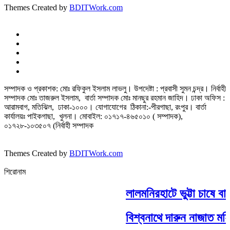
Themes Created by
BDITWork.com
সম্পাদক ও প্রকাশক: মোঃ রফিকুল ইসলাম লাভলু। উপদেষ্টা : প্রবাসী সুমন চন্দ্র। নির্বাহী
সম্পাদক মোঃ তাজরুল‌‌ ইসলাম, বার্তা সম্পাদক মোঃ মানছুর রহমান জাহিদ। ঢাকা অফিস :
আরামবাগ, মতিঝিল, ঢাকা-১০০০। যোগাযোগের ঠিকানা:-পীরগাছা‌, রংপুর। বার্তা
কার্যালয়ঃ পাইকগাছা, খুলনা। মোবাইল: ০১৭১৭-৪৬৫০১০ ( সম্পাদক),
০১৭২৮-১০৩৫০৭ (নির্বাহী সম্পাদক
Themes Created by
BDITWork.com
শিরোনাম
লালমনিরহাটে ভুট্টা চাষে বা
বিশ্বনাথে দারুন নাজাত মহিল