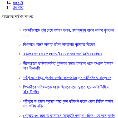
রাজধানী
রাজনীতি
আজকের সর্বশেষ সবখবর
লালমনিরহাটে ভুট্টা চাষে বাম্পার ফলন, ন্যায্যমুল্য পাবার আশায় কৃষকেরা
।।
বিশ্বনাথে দারুন নাজাত মহিলা মাদ্রাসায় পুরস্কার বিতরণ
বাবুনগর মাদরাসায় প্রধানমন্ত্রীর সঙ্গে হেফাজত আমিরের সাক্ষাৎ
মীরসরাইয়ে দুর্ঘটনাকবলিত ফুটবলার ইমাম হাসানের পাশে ফখরুল ইসলাম
খান সিআইপি
শ্রীপুরের শান্তি-শৃঙ্খলা রক্ষায় ভিলেজ ডিফেন্স পার্টি গঠন ও উদ্বোধন
শিক্ষার্থীকে সত্যিকারের মানুষ হিসেবে গড়ে তুলতে হবে -জবি ভিসি ড.
রইছ উদদীন
শ্রীপুরে উপজেলা স্বাস্থ্য কমপ্লেক্স পরিদর্শন করেন জেলা সিভিল সার্জন
ডাঃ শামীম কবির
পেকুয়ায় ৩১ তরুণের উদ্যোগে ‘মাতৃভূমি কল্যাণ পরিষদ’-এর আত্মপ্রকাশ