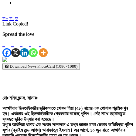
ফ+
ফ-
ফ
Link Copied!
Spread the love
📸 Download News PhotoCard (1080×1080)
মোঃ মনির মন্ডল, সাভারঃ
আশুলিয়ায় ছিনতাইকারীর ছুরিকাঘাতে খোকন মিয়া (২৮) নামের এক পোশাক শ্রমিক খুন
হন। এঘটনায় ওই ছিনতাইকারীকে গ্রেফতার করেছে পুলিশ। সেই সাথে হত্যাকান্ডে
ব্যবহৃত ছুরিও উদ্ধার করা হয়েছে।
দুপুরে আশুলিয়া থানায় এক সংবাদ সম্মেলনে এ তথ্য জানান ঢাকা জেলার অতিরিক্ত পুলিশ
সুপার (ক্রাইম এন্ড আপস) আরাফাতুল ইসলাম। এর আগে, ১০ জুন রাতে আশুলিয়ার
বগাবাড়ি এলাকায় ছিনতাইকারীর হাতে খুন হন খোকন।