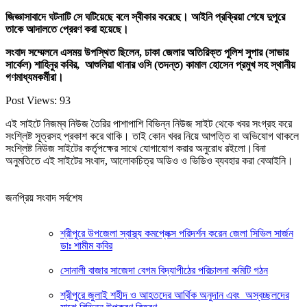
জিজ্ঞাসাবাদে ঘটনাটি সে ঘটিয়েছে বলে স্বীকার করেছে। আইনি প্রক্রিয়া শেষে দুপুরে
তাকে আদালতে প্রেরণ করা হয়েছে।
সংবাদ সম্মেলনে এসময় উপস্থিত ছিলেন, ঢাকা জেলার অতিরিক্ত পুলিশ সুপার (সাভার
সার্কেল) শাহিনুর কবির, আশুলিয়া থানার ওসি (তদন্ত) কামাল হোসেন প্রমুখ সহ স্থানীয়
গণমাধ্যমকর্মীরা।
Post Views:
93
এই সাইটে নিজম্ব নিউজ তৈরির পাশাপাশি বিভিন্ন নিউজ সাইট থেকে খবর সংগ্রহ করে
সংশ্লিষ্ট সূত্রসহ প্রকাশ করে থাকি। তাই কোন খবর নিয়ে আপত্তি বা অভিযোগ থাকলে
সংশ্লিষ্ট নিউজ সাইটের কর্তৃপক্ষের সাথে যোগাযোগ করার অনুরোধ রইলো।বিনা
অনুমতিতে এই সাইটের সংবাদ, আলোকচিত্র অডিও ও ভিডিও ব্যবহার করা বেআইনি।
জনপ্রিয় সংবাদ সর্বশেষ
শ্রীপুরে উপজেলা স্বাস্থ্য কমপ্লেক্স পরিদর্শন করেন জেলা সিভিল সার্জন
ডাঃ শামীম কবির
সোনালী বাজার সাজেদা বেগম বিদ্যাপীঠের পরিচালনা কমিটি গঠন
শ্রীপুরে জুলাই শহীদ ও আহতদের আর্থিক অনুদান এবং অস্বচ্ছলদের