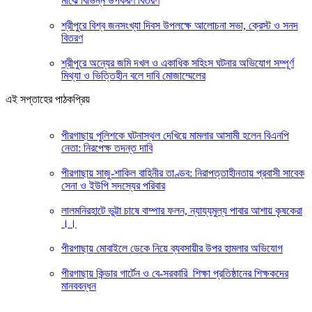
মাঝে বিভিন্ন উপকরণ বিতরণ
শ্রীপুরে বিশ্ব জনসংখ্যা দিবস উপলক্ষে আলোচনা সভা, ক্রেস্ট ও সনদ
বিতরণ
শ্রীপুরে অন্যের জমি দখল ও একাধিক সহিংস ঘটনার অভিযোগ সম্পূর্ণ
মিথ্যা ও ভিত্তিহীন বলে দাবি মোজাম্মেলের
এই সপ্তাহের পাঠকপ্রিয়
পীরগাছায় পুলিশকে ঘটনাস্থল দেখিয়ে মামলার আসামী হলেন বিএনপি
নেতা: নিরপেক্ষ তদন্ত দাবি
পীরগাছায় সাজু-শাকিল বাহিনীর তাণ্ডব: নিরাপত্তাহীনতায় প্রবাসী সাবেক
সেনা ও ইউপি সদস্যের পরিবার
লালমনিরহাটে ভুট্টা চাষে বাম্পার ফলন, ন্যায্যমুল্য পাবার আশায় কৃষকেরা
।।
পীরগাছায় মোবাইলে ডেকে নিয়ে ব্যবসায়ীর উপর হামলার অভিযোগ
পীরগাছায় কিন্ডার গার্টেন ও বে-সরকারি শিক্ষা প্রতিষ্ঠানের শিক্ষকদের
মানববন্ধন