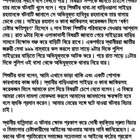
স্পর্শকাতর স্থানে দাগ দেখতে পায়। বিষয়টি সম্পর্কে জানতে চাইলে শিশুটি
তার মাকে ঘটনাটি খুলে বলে। পরে শিশুটির বাবা-মা বাড়িওয়ালা সাইদুর
রহমানকে ঘটনাটি জানালে সে অভিযুক্ত হাবিবুর রহমানকে তার বাসায়
ডেকে নেয়। সাইদুর রহমান ও কানা জাকিরসহ কয়েকজন মিলে ‘ধর্ষণ
চেষ্টার ক্ষতিপূরণ’ হিসেবে ২ লাখ টাকা শিশুটির পরিবারকে দেওয়ার আশ্বাস
দেয়। রাত ৯টার দিকে এলাকাবাসী বিষয়টি জানতে পেরে সাইদুরের বাড়ির
সামনে বিক্ষোভ শুরু করে বাড়িটি ঘিরে রাখে। একপর্যায়ে স্থানীয়রা জাতীয়
জরুরী সেবা ৯৯৯ নাম্বারে কল করলে রাত সাড়ে ৯টার দিকে পুলিশ
সাইদুরের বাড়িতে গিয়ে অভিযুক্তকে আটক করে। পরে রাত সাড়ে ১১টার
দিকে পুলিশ ওই বাসা থেকে অভিযুক্তকে থানায় নিয়ে যায়।
শিশুটির বাবা বলেন, আমি এখানে ভাড়া থাকি এবং একটি পোশাক
কারখানায় কাজ করি। স্থানীয় বাড়িওয়ালা সাইদুর ও কানা জাকিরসহ
কয়েকজন মিলে আমাকে চাপ দিয়ে বিষয়টি চেপে যেতে বলেন। এ বিষয়ে
আমরা কোন মামলা মোকদ্দমা করলে আমাদের জানমালের ক্ষয়ক্ষতি হবে
বলে হুমকি প্রদান করেন। আমার মেয়ের সঙ্গে ঘটে যাওয়া ঘটনার বিচার
চাই।
স্থানীয় বাসিন্দারা এ ঘটনায় ক্ষোভ প্রকাশ করে দোষী ব্যক্তির দ্রুত বিচার
ও মিমাংসার চেষ্টাকারীদের আইনের আওতায় আনার দাবি জানিয়েছেন। এ
ধরনের ঘটনা প্রতিরোধে সমাজের সচেতনতা ও আইনের কঠোর প্রয়োগ