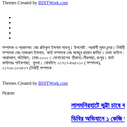
Themes Created by
BDITWork.com
সম্পাদক ও প্রকাশক: মোঃ রফিকুল ইসলাম লাভলু। উপদেষ্টা : প্রবাসী সুমন চন্দ্র। নির্বাহী
সম্পাদক মোঃ তাজরুল‌‌ ইসলাম, বার্তা সম্পাদক মোঃ মানছুর রহমান জাহিদ। ঢাকা অফিস :
আরামবাগ, মতিঝিল, ঢাকা-১০০০। যোগাযোগের ঠিকানা:-পীরগাছা‌, রংপুর। বার্তা
কার্যালয়ঃ পাইকগাছা, খুলনা। মোবাইল: ০১৭১৭-৪৬৫০১০ ( সম্পাদক),
০১৭২৮-১০৩৫০৭ (নির্বাহী সম্পাদক
Themes Created by
BDITWork.com
শিরোনাম
লালমনিরহাটে ভুট্টা চাষে বা
ডিবির অভিযানে ১ কেজি গাঁজ