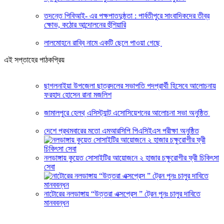
তদন্তে পিবিআই- এর পক্ষপাতদুষ্ঠতা : পার্বতীপুরে সাংবাদিকদের তীব্র
ক্ষোভ, কঠোর আন্দোলনের হুঁশিয়ারি
লালমোহনে রাব্বি নামে একটি ছেলে পাওয়া গেছে
এই সপ্তাহের পাঠকপ্রিয়
ছাগলনাইয়া উপজেলা ছাত্রদলের সভাপতি পদপ্রার্থী হিসেবে আলোচনায়
ফরহাদ হোসেন রানা মজলিশ
জামালপুরে হেলথ্ এসিস্ট্যান্ট এসোসিয়েশনের আলোচনা সভা অনুষ্ঠিত
দেশে প্রথমবারের মতো এমআরসিপি পিএসিইএস পরীক্ষা অনুষ্ঠিত
নলডাঙ্গায় কুয়েত সোসাইটির আয়োজনে ২ হাজার চক্ষুরোগীর ফ্রী চিকিৎসা
সেবা
নাটোরের নলডাঙ্গায় “উত্তরা এক্সপ্রেস ” ট্রেন পুনঃ চালুর দাবিতে
মানববন্ধন