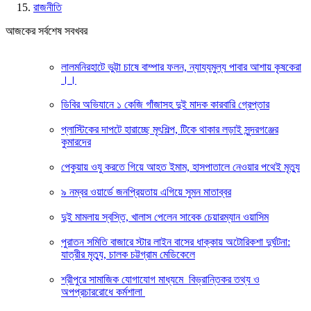
রাজনীতি
আজকের সর্বশেষ সবখবর
লালমনিরহাটে ভুট্টা চাষে বাম্পার ফলন, ন্যায্যমুল্য পাবার আশায় কৃষকেরা
।।
ডিবির অভিযানে ১ কেজি গাঁজাসহ দুই মাদক কারবারি গ্রেপ্তার
প্লাস্টিকের দাপটে হারাচ্ছে মৃৎশিল্প, টিকে থাকার লড়াই সুন্দরগঞ্জের
কুমারদের
পেকুয়ায় ওযু করতে গিয়ে আহত ইমাম, হাসপাতালে নেওয়ার পথেই মৃত্যু
৯ নম্বর ওয়ার্ডে জনপ্রিয়তায় এগিয়ে সুমন মাতাব্বর
দুই মামলায় স্বস্তি, খালাস পেলেন সাবেক চেয়ারম্যান ওয়াসিম
পুরাতন সমিতি বাজারে স্টার লাইন বাসের ধাক্কায় অটোরিকশা দুর্ঘটনা:
যাত্রীর মৃত্যু, চালক চট্টগ্রাম মেডিকেলে
শ্রীপুরে সামাজিক যোগাযোগ মাধ্যমে বিভ্রান্তিকর তথ্য ও
অপপ্রচাররোধে কর্মশালা