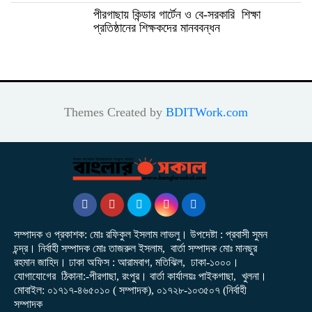
পীরগাছায় কিন্ডার গার্টেন ও বে-সরকারি শিক্ষা
প্রতিষ্ঠানের শিক্ষকদের মানববন্ধন
Themes Created by
BDITWork.com
সম্পাদক ও প্রকাশক: মোঃ রফিকুল ইসলাম লাভলু। উপদেষ্টা : প্রবাসী সুমন
চন্দ্র। নির্বাহী সম্পাদক মোঃ তাজরুল‌‌ ইসলাম, বার্তা সম্পাদক মোঃ মানছুর
রহমান জাহিদ। ঢাকা অফিস : আরামবাগ, মতিঝিল, ঢাকা-১০০০।
যোগাযোগের ঠিকানা:-পীরগাছা‌, রংপুর। বার্তা কার্যালয়ঃ পাইকগাছা, খুলনা।
মোবাইল: ০১৭১৭-৪৬৫০১০ ( সম্পাদক), ০১৭২৮-১০৩৫০৭ (নির্বাহী
সম্পাদক