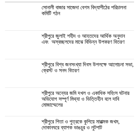
সোনালী বাজার সাজেদা বেগম বিদ্যাপীঠের পরিচালনা
কমিটি গঠন
শ্রীপুরে জুলাই শহীদ ও আহতদের আর্থিক অনুদান
এবং অস্বচ্ছলদের মাঝে বিভিন্ন উপকরণ বিতরণ
শ্রীপুরে বিশ্ব জনসংখ্যা দিবস উপলক্ষে আলোচনা সভা,
ক্রেস্ট ও সনদ বিতরণ
শ্রীপুরে অন্যের জমি দখল ও একাধিক সহিংস ঘটনার
অভিযোগ সম্পূর্ণ মিথ্যা ও ভিত্তিহীন বলে দাবি
মোজাম্মেলের
শ্রীপুরে পিতা ও পুত্রকে কুপিয়ে মারাত্মক জখম,
দোকানঘরে ব্যাপক ভাঙচুর ও লুটপাট