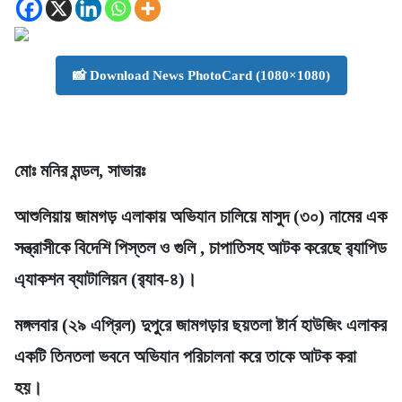
📸 Download News PhotoCard (1080×1080)
মোঃ মনির মন্ডল, সাভারঃ
আশুলিয়ায় জামগড় এলাকায় অভিযান চালিয়ে মাসুদ (৩০) নামের এক
সন্ত্রাসীকে বিদেশি পিস্তল ও গুলি , চাপাতিসহ আটক করেছে র‍্যাপিড
এ্যাকশন ব্যাটালিয়ন (র‍্যাব-৪)।
মঙ্গলবার (২৯ এপ্রিল) দুপুরে জামগড়ার ছয়তলা ষ্টার্ন হাউজিং এলাকর
একটি তিনতলা ভবনে অভিযান পরিচালনা করে তাকে আটক করা
হয়।