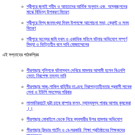
শ্রীপুরে জুলাই শহীদ ও আহতদের আর্থিক অনুদান এবং অস্বচ্ছলদের
মাঝে বিভিন্ন উপকরণ বিতরণ
শ্রীপুরে বিশ্ব জনসংখ্যা দিবস উপলক্ষে আলোচনা সভা, ক্রেস্ট ও সনদ
বিতরণ
শ্রীপুরে অন্যের জমি দখল ও একাধিক সহিংস ঘটনার অভিযোগ সম্পূর্ণ
মিথ্যা ও ভিত্তিহীন বলে দাবি মোজাম্মেলের
এই সপ্তাহের পাঠকপ্রিয়
পীরগাছায় পুলিশকে ঘটনাস্থল দেখিয়ে মামলার আসামী হলেন বিএনপি
নেতা: নিরপেক্ষ তদন্ত দাবি
পীরগাছায় সাজু-শাকিল বাহিনীর তাণ্ডব: নিরাপত্তাহীনতায় প্রবাসী সাবেক
সেনা ও ইউপি সদস্যের পরিবার
লালমনিরহাটে ভুট্টা চাষে বাম্পার ফলন, ন্যায্যমুল্য পাবার আশায় কৃষকেরা
।।
পীরগাছায় মোবাইলে ডেকে নিয়ে ব্যবসায়ীর উপর হামলার অভিযোগ
পীরগাছায় কিন্ডার গার্টেন ও বে-সরকারি শিক্ষা প্রতিষ্ঠানের শিক্ষকদের