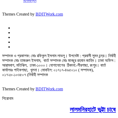
মানববন্ধন
Themes Created by
BDITWork.com
সম্পাদক ও প্রকাশক: মোঃ রফিকুল ইসলাম লাভলু। উপদেষ্টা : প্রবাসী সুমন চন্দ্র। নির্বাহী
সম্পাদক মোঃ তাজরুল‌‌ ইসলাম, বার্তা সম্পাদক মোঃ মানছুর রহমান জাহিদ। ঢাকা অফিস :
আরামবাগ, মতিঝিল, ঢাকা-১০০০। যোগাযোগের ঠিকানা:-পীরগাছা‌, রংপুর। বার্তা
কার্যালয়ঃ পাইকগাছা, খুলনা। মোবাইল: ০১৭১৭-৪৬৫০১০ ( সম্পাদক),
০১৭২৮-১০৩৫০৭ (নির্বাহী সম্পাদক
Themes Created by
BDITWork.com
শিরোনাম
লালমনিরহাটে ভুট্টা চাষে 