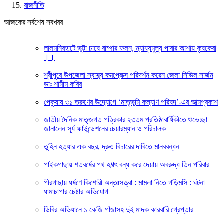
রাজনীতি
আজকের সর্বশেষ সবখবর
লালমনিরহাটে ভুট্টা চাষে বাম্পার ফলন, ন্যায্যমুল্য পাবার আশায় কৃষকেরা
।।
শ্রীপুরে উপজেলা স্বাস্থ্য কমপ্লেক্স পরিদর্শন করেন জেলা সিভিল সার্জন
ডাঃ শামীম কবির
পেকুয়ায় ৩১ তরুণের উদ্যোগে ‘মাতৃভূমি কল্যাণ পরিষদ’-এর আত্মপ্রকাশ
জাতীয় দৈনিক মাতৃজগত পত্রিকার ২৩তম প্রতিষ্ঠাবার্ষিকীতে শুভেচ্ছা
জানালেন সূর্য ফাউন্ডেশনের চেয়ারম্যান ও পরিচালক
তুহিন হত্যার এক বছর, দ্রুত বিচারের দাবিতে মানববন্ধন
পাইকগাছায় শতবর্ষের পথ হঠাৎ বন্ধ করে দেয়ায় অবরুদ্ধ তিন পরিবার
পীরগাছায় ধর্ষণে কিশোরী অন্তঃসত্ত্বা : মামলা নিতে গড়িমসি : ঘটনা
ধামাচাপার চেষ্টার অভিযোগ
ডিবির অভিযানে ১ কেজি গাঁজাসহ দুই মাদক কারবারি গ্রেপ্তার