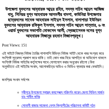
উপজেলা যুবদলের আহ্বায়ক আব্দুর রহিম, সদস্য সচিব আব্দুল আজিজ
বাবু, সিনিয়র যুগ্ন আহবায়ক আলমগীর বাদশা, কাউনিয়া উপজেলার
ছাত্রদলের সাবেক আহবায়ক সাইদুল ইসলাম, বালাপাড়া ইউনিয়ন
যুবদলের আহ্বায়ক রফিকুল ইসলাম, সদস্য সচিব আব্দুল সাত্তার, ৬ নং
ওয়ার্ড যুবদলের সভাপতি মোকসেদ আলী, স্বেচ্ছাসেবক দলের যুগ্ন
আহবায়ক মিজানুর রহমান মিজানপ্রমুখ।
Post Views:
151
এই সাইটে নিজম্ব নিউজ তৈরির পাশাপাশি বিভিন্ন নিউজ সাইট থেকে খবর সংগ্রহ করে
সংশ্লিষ্ট সূত্রসহ প্রকাশ করে থাকি। তাই কোন খবর নিয়ে আপত্তি বা অভিযোগ থাকলে
সংশ্লিষ্ট নিউজ সাইটের কর্তৃপক্ষের সাথে যোগাযোগ করার অনুরোধ রইলো।বিনা
অনুমতিতে এই সাইটের সংবাদ, আলোকচিত্র অডিও ও ভিডিও ব্যবহার করা বেআইনি।
জনপ্রিয় সংবাদ সর্বশেষ
শ্রীপুরে উপজেলা স্বাস্থ্য কমপ্লেক্স পরিদর্শন করেন জেলা সিভিল সার্জন
ডাঃ শামীম কবির
সোনালী বাজার সাজেদা বেগম বিদ্যাপীঠের পরিচালনা কমিটি গঠন