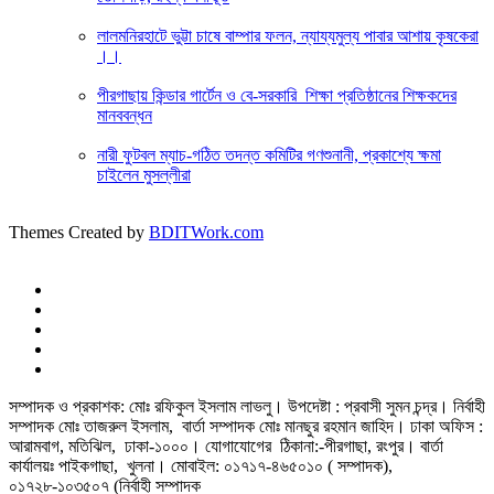
লালমনিরহাটে ভুট্টা চাষে বাম্পার ফলন, ন্যায্যমুল্য পাবার আশায় কৃষকেরা
।।
পীরগাছায় কিন্ডার গার্টেন ও বে-সরকারি শিক্ষা প্রতিষ্ঠানের শিক্ষকদের
মানববন্ধন
নারী ফুটবল ম্যাচ-গঠিত তদন্ত কমিটির গণশুনানী, প্রকাশ্যে ক্ষমা
চাইলেন মুসল্লীরা
Themes Created by
BDITWork.com
সম্পাদক ও প্রকাশক: মোঃ রফিকুল ইসলাম লাভলু। উপদেষ্টা : প্রবাসী সুমন চন্দ্র। নির্বাহী
সম্পাদক মোঃ তাজরুল‌‌ ইসলাম, বার্তা সম্পাদক মোঃ মানছুর রহমান জাহিদ। ঢাকা অফিস :
আরামবাগ, মতিঝিল, ঢাকা-১০০০। যোগাযোগের ঠিকানা:-পীরগাছা‌, রংপুর। বার্তা
কার্যালয়ঃ পাইকগাছা, খুলনা। মোবাইল: ০১৭১৭-৪৬৫০১০ ( সম্পাদক),
০১৭২৮-১০৩৫০৭ (নির্বাহী সম্পাদক