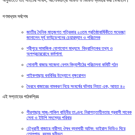
অনুমতিতে এই সাইটের সংবাদ, আলোকচিত্র অডিও ও ভিডিও ব্যবহার করা বেআইনি।
গণমাধ্যম সর্বশেষ
জাতীয় দৈনিক মাতৃজগত পত্রিকার ২৩তম প্রতিষ্ঠাবার্ষিকীতে শুভেচ্ছা
জানালেন সূর্য ফাউন্ডেশনের চেয়ারম্যান ও পরিচালক
শ্রীপুরে সামাজিক যোগাযোগ মাধ্যমে বিভ্রান্তিকর তথ্য ও
অপপ্রচাররোধে কর্মশালা
সোনালী বাজার সাজেদা বেগম বিদ্যাপীঠের পরিচালনা কমিটি গঠন
পাইকগাছায় বনবিবির উদ্যোগে বৃক্ষরোপন
ভৈরবে বাজারের নামকরণ নিয়ে সংঘর্ষের ঘটনায় নিহত এক, আহত ৪০
এই সপ্তাহের পাঠকপ্রিয়
পীরগাছায় সাজু-শাকিল বাহিনীর তাণ্ডব: নিরাপত্তাহীনতায় প্রবাসী সাবেক
সেনা ও ইউপি সদস্যের পরিবার
চৌধুরানী বাজারে নারীসহ ঔষধ ব্যবসায়ী আটক: ভাইরাল ভিডিও ঘিরে
তোলপাড়, রহস্য ঘনীভূত