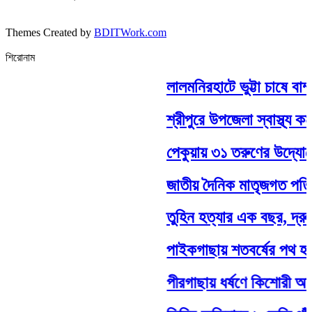
Themes Created by
BDITWork.com
শিরোনাম
লালমনিরহাটে ভুট্টা চাষে বাম
শ্রীপুরে উপজেলা স্বাস্থ্য কম
পেকুয়ায় ৩১ তরুণের উদ্যোগে
জাতীয় দৈনিক মাতৃজগত পত্রিকা
তুহিন হত্যার এক বছর, দ্রুত
পাইকগাছায় শতবর্ষের পথ হঠাৎ
পীরগাছায় ধর্ষণে কিশোরী অন্