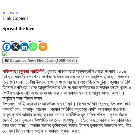
ফ+
ফ-
ফ
Link Copied!
Spread the love
📸 Download News PhotoCard (1080×1080)
পাইকগাছা (খুলনা) প্রতিনিধি:
খুলনার পাইকগাছায় অভ্যন্তরীণ বোরো সংগ্রহ-২০২৬
মৌসুমে সরকারি খাদ্যশস্য সংগ্রহ কার্যক্রমের শুভ উদ্বোধন অনুষ্ঠিত হয়েছে। মঙ্গলবার
(১২ মে) সকাল ১০টায় উপজেলা খাদ্য গুদাম প্রাঙ্গণে আয়োজিত অনুষ্ঠানে প্রধান অতিথি
হিসেবে উপস্থিত থেকে আনুষ্ঠানিকভাবে ধান সংগ্রহ কার্যক্রমের উদ্বোধন করেন খুলনা-৬
(পাইকগাছা-কয়রা) আসনের সংসদ সদস্য আলহাজ্ব মাওলানা আবুল কালাম আজাদ।
অনুষ্ঠানে সভাপতিত্ব করেন
উপজেলা নির্বাহী অফিসার ওয়াসিউজ্জামান চৌধুরী। বিশেষ অতিথি ছিলেন, উপজেলা কৃষি
কর্মকর্তা মোঃ একরামুল হোসেন। প্রধান অতিথির বক্তব্যে এমপি আলহাজ্ব মাওলানা
আবুল কালাম আজাদ বলেন, কৃষকরা দেশের অর্থনীতির মূল চালিকাশক্তি। কৃষক বাঁচলে
দেশ বাঁচবে। কৃষকের উৎপাদিত ফসলের ন্যায্যমূল্য নিশ্চিত করতে সরকার আন্তরিকভাবে
কাজ করে যাচ্ছে। বর্তমান সরকার কৃষিবান্ধব সরকার হিসেবে কৃষকদের উন্নয়নে সার, বীজ,
সেচসহ বিভিন্ন খাতে ভর্তুকি ও সহায়তা প্রদান করছে।