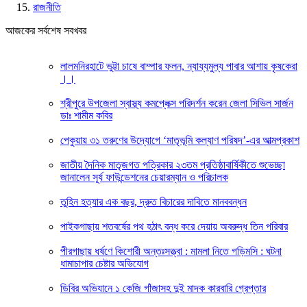
রাজনীতি
আজকের সর্বশেষ সবখবর
লালমনিরহাটে ভুট্টা চাষে বাম্পার ফলন, ন্যায্যমুল্য পাবার আশায় কৃষকেরা
।।
শ্রীপুরে উপজেলা স্বাস্থ্য কমপ্লেক্স পরিদর্শন করেন জেলা সিভিল সার্জন
ডাঃ শামীম কবির
পেকুয়ায় ৩১ তরুণের উদ্যোগে ‘মাতৃভূমি কল্যাণ পরিষদ’-এর আত্মপ্রকাশ
জাতীয় দৈনিক মাতৃজগত পত্রিকার ২৩তম প্রতিষ্ঠাবার্ষিকীতে শুভেচ্ছা
জানালেন সূর্য ফাউন্ডেশনের চেয়ারম্যান ও পরিচালক
তুহিন হত্যার এক বছর, দ্রুত বিচারের দাবিতে মানববন্ধন
পাইকগাছায় শতবর্ষের পথ হঠাৎ বন্ধ করে দেয়ায় অবরুদ্ধ তিন পরিবার
পীরগাছায় ধর্ষণে কিশোরী অন্তঃসত্ত্বা : মামলা নিতে গড়িমসি : ঘটনা
ধামাচাপার চেষ্টার অভিযোগ
ডিবির অভিযানে ১ কেজি গাঁজাসহ দুই মাদক কারবারি গ্রেপ্তার