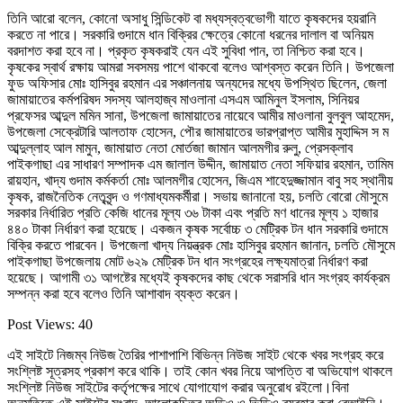
তিনি আরো বলেন, কোনো অসাধু সিন্ডিকেট বা মধ্যস্বত্বভোগী যাতে কৃষকদের হয়রানি
করতে না পারে। সরকারি গুদামে ধান বিক্রির ক্ষেত্রে কোনো ধরনের দালাল বা অনিয়ম
বরদাশত করা হবে না। প্রকৃত কৃষকরাই যেন এই সুবিধা পান, তা নিশ্চিত করা হবে।
কৃষকের স্বার্থ রক্ষায় আমরা সবসময় পাশে থাকবো বলেও আশ্বস্ত করেন তিনি। উপজেলা
ফুড অফিসার মোঃ হাসিবুর রহমান এর সঞ্চালনায় অন্যদের মধ্যে উপস্থিত ছিলেন, জেলা
জামায়াতের কর্মপরিষদ সদস্য আলহাজ্ব মাওলানা এসএম আমিনুল ইসলাম, সিনিয়র
প্রফেসর আব্দুল মমিন সানা, উপজেলা জামায়াতের নায়েবে আমীর মাওলানা বুলবুল আহমেদ,
উপজেলা সেক্রেটারি আলতাফ হোসেন, পৌর জামায়াতের ভারপ্রাপ্ত আমীর মুহাদ্দিস স ম
আব্দুল্লাহ আল মামুন, জামায়াত নেতা মোর্তজা জামান আলমগীর রুলু, প্রেসক্লাব
পাইকগাছা এর সাধারণ সম্পাদক এম জালাল উদ্দীন, জামায়াত নেতা সফিয়ার রহমান, তামিম
রায়হান, খাদ্য গুদাম কর্মকর্তা মোঃ আলমগীর হোসেন, জিএম শাহেদুজ্জামান বাবু সহ স্থানীয়
কৃষক, রাজনৈতিক নেতৃবৃন্দ ও গণমাধ্যমকর্মীরা। সভায় জানানো হয়, চলতি বোরো মৌসুমে
সরকার নির্ধারিত প্রতি কেজি ধানের মূল্য ৩৬ টাকা এবং প্রতি মণ ধানের মূল্য ১ হাজার
৪৪০ টাকা নির্ধারণ করা হয়েছে। একজন কৃষক সর্বোচ্চ ৩ মেট্রিক টন ধান সরকারি গুদামে
বিক্রি করতে পারবেন। উপজেলা খাদ্য নিয়ন্ত্রক মোঃ হাসিবুর রহমান জানান, চলতি মৌসুমে
পাইকগাছা উপজেলায় মোট ৬২৯ মেট্রিক টন ধান সংগ্রহের লক্ষ্যমাত্রা নির্ধারণ করা
হয়েছে। আগামী ৩১ আগষ্টের মধ্যেই কৃষকদের কাছ থেকে সরাসরি ধান সংগ্রহ কার্যক্রম
সম্পন্ন করা হবে বলেও তিনি আশাবাদ ব্যক্ত করেন।
Post Views:
40
এই সাইটে নিজম্ব নিউজ তৈরির পাশাপাশি বিভিন্ন নিউজ সাইট থেকে খবর সংগ্রহ করে
সংশ্লিষ্ট সূত্রসহ প্রকাশ করে থাকি। তাই কোন খবর নিয়ে আপত্তি বা অভিযোগ থাকলে
সংশ্লিষ্ট নিউজ সাইটের কর্তৃপক্ষের সাথে যোগাযোগ করার অনুরোধ রইলো।বিনা