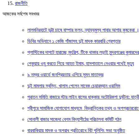
রাজনীতি
আজকের সর্বশেষ সবখবর
লালমনিরহাটে ভুট্টা চাষে বাম্পার ফলন, ন্যায্যমুল্য পাবার আশায় কৃষকেরা
ডিবির অভিযানে ১ কেজি গাঁজাসহ দুই মাদক কারবারি গ্রেপ্তার
প্লাস্টিকের দাপটে হারাচ্ছে মৃৎশিল্প, টিকে থাকার লড়াই সুন্দরগঞ্জের কুমারদের
পেকুয়ায় ওযু করতে গিয়ে আহত ইমাম, হাসপাতালে নেওয়ার পথেই মৃত্যু
৯ নম্বর ওয়ার্ডে জনপ্রিয়তায় এগিয়ে সুমন মাতাব্বর
দুই মামলায় স্বস্তি, খালাস পেলেন সাবেক চেয়ারম্যান ওয়াসিম
পুরাতন সমিতি বাজারে স্টার লাইন বাসের ধাক্কায় অটোরিকশা দুর্ঘটনা: যাত্রী
শ্রীপুরে সামাজিক যোগাযোগ মাধ্যমে বিভ্রান্তিকর তথ্য ও অপপ্রচাররোধ
সোনালী বাজার সাজেদা বেগম বিদ্যাপীঠের পরিচালনা কমিটি গঠন
বারবাকিয়ায় মাদক ও অপরাধ প্রতিরোধে বিট পুলিশিং সভা অনুষ্ঠিত