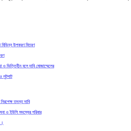
ে বিভিন্ন উপকরণ বিতরণ
তরণ
া ও ভিত্তিহীন বলে দাবি মোজাম্মেলের
ও লুটপাট
নিরপেক্ষ তদন্ত দাবি
 সেনা ও ইউপি সদস্যের পরিবার
 ।।