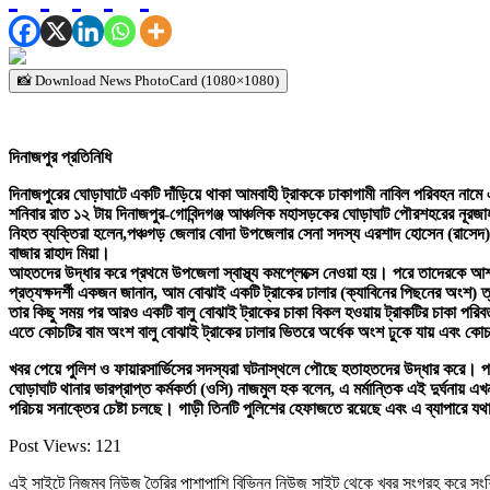
📸 Download News PhotoCard (1080×1080)
দিনাজপুর প্রতিনিধি
দিনাজপুরের ঘোড়াঘাটে একটি দাঁড়িয়ে থাকা আমবাহী ট্রাককে ঢাকাগামী নাবিল পরিবহন 
শনিবার রাত ১২ টায় দিনাজপুর-গোবিন্দগঞ্জ আঞ্চলিক মহাসড়কের ঘোড়াঘাট পৌরশহরের নূরজাহান
নিহত ব্যক্তিরা হলেন,পঞ্চগড় জেলার বোদা উপজেলার সেনা সদস্য এরশাদ হোসেন (রাসেদ
বাজার রাহাদ মিয়া।
আহতদের উদ্ধার করে প্রথমে উপজেলা স্বাস্থ্য কমপ্লেক্সে নেওয়া হয়। পরে তাদেরকে 
প্রত্যক্ষদর্শী একজন জানান, আম বোঝাই একটি ট্রাকের ঢালার (ক্যাবিনের পিছনের অংশ) 
তার কিছু সময় পর আরও একটি বালু বোঝাই ট্রাকের চাকা বিকল হওয়ায় ট্রাকটির চাকা পরি
এতে কোচটির বাম অংশ বালু বোঝাই ট্রাকের ঢালার ভিতরে অর্ধেক অংশ ঢুকে যায় এবং কো
খবর পেয়ে পুলিশ ও ফায়ারসার্ভিসের সদস্যরা ঘটনাস্থলে পৌছে হতাহতদের উদ্ধার করে। প
ঘোড়াঘাট থানার ভারপ্রাপ্ত কর্মকর্তা (ওসি) নাজমুল হক বলেন, এ মর্মান্তিক এই দুর
পরিচয় সনাক্তের চেষ্টা চলছে। গাড়ী তিনটি পুলিশের হেফাজতে রয়েছে এবং এ ব্যাপারে যথ
Post Views:
121
এই সাইটে নিজম্ব নিউজ তৈরির পাশাপাশি বিভিন্ন নিউজ সাইট থেকে খবর সংগ্রহ করে সং