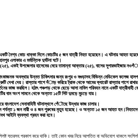
নামে একটি নৈশ্য কোচ ধাক্কা দিলে কোচটির ৫ জন যাত্রী নিহত হয়েছেন। এ ঘটনায় আহত হয়
পুর এলাকার এ মর্মান্তিক দুর্ঘটনা ঘটে।
)(২৫), একই উপজেলার হাসেমের মেয়ে তামান্না আক্তার (২৫), বাসের সুপারভাইজার নওগঁ
আশংকাজনক অবস্থায় উন্নত চিকিৎসার জন্য রংপুর ও বগুড়াসহ বিভিন্ন মেডিকেল কলেজ হাস
ত্রুটি দেখা দেয়। রাস্তার পাশে দঁাড় করিয়ে ট্রাক থেকে আমের ক্যারেট রাস্তার পাশে রা
বর্তনের কাজ করছিল। হঠাৎ পঞ্চগড় থেকে ছেড়ে আসা নাবিল পরিবহন নামে একটি যাত্রীবাহী ক
চটির বাম অংশ সামনে থেকে অন্তত ১৫টি সিট দুমড়ে মুচড়ে যায়।
রে বাংলাদেশ সেনাবাহিনী ঘটনাস্থলে পেঁৗছে উদ্ধার কাজ চালায়।
্ঘনায় এখন পর্যন্ত ১ জন নারী ও ৪ জন পুরুষের মৃত্যু হয়েছে। ও অন্তত ১৫ জন আহত হন।
াযথ আইনি ব্যবস্থা গ্রহন করা হবে।
শ্লিষ্ট সূত্রসহ প্রকাশ করে থাকি। তাই কোন খবর নিয়ে আপত্তি বা অভিযোগ থাকলে সংশ্লি