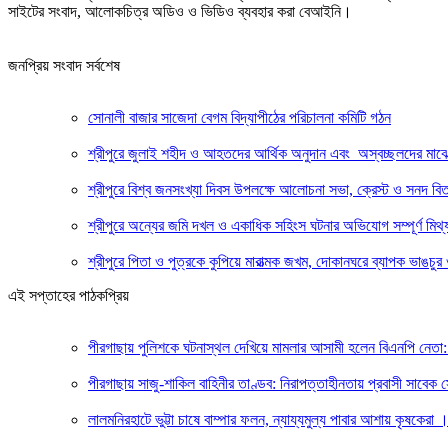
সাইটের সংবাদ, আলোকচিত্র অডিও ও ভিডিও ব্যবহার করা বেআইনি।
জনপ্রিয় সংবাদ সর্বশেষ
সোনালী বাজার সাজেদা বেগম বিদ্যাপীঠের পরিচালনা কমিটি গঠন
শ্রীপুরে জুলাই শহীদ ও আহতদের আর্থিক অনুদান এবং অস্বচ্ছলদের মাঝ
শ্রীপুরে বিশ্ব জনসংখ্যা দিবস উপলক্ষে আলোচনা সভা, ক্রেস্ট ও সনদ বি
শ্রীপুরে অন্যের জমি দখল ও একাধিক সহিংস ঘটনার অভিযোগ সম্পূর্ণ মিথ্য
শ্রীপুরে পিতা ও পুত্রকে কুপিয়ে মারাত্মক জখম, দোকানঘরে ব্যাপক ভাঙচুর 
এই সপ্তাহের পাঠকপ্রিয়
পীরগাছায় পুলিশকে ঘটনাস্থল দেখিয়ে মামলার আসামী হলেন বিএনপি নেতা: 
পীরগাছায় সাজু-শাকিল বাহিনীর তাণ্ডব: নিরাপত্তাহীনতায় প্রবাসী সাবেক
লালমনিরহাটে ভুট্টা চাষে বাম্পার ফলন, ন্যায্যমুল্য পাবার আশায় কৃষকেরা