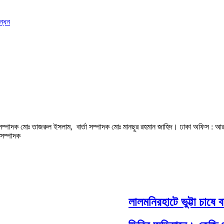
ন্ধন
হী সম্পাদক মোঃ তাজরুল‌‌ ইসলাম, বার্তা সম্পাদক মোঃ মানছুর রহমান জাহিদ। ঢাকা অফিস : আ
সম্পাদক
লালমনিরহাটে ভুট্টা চাষে বা