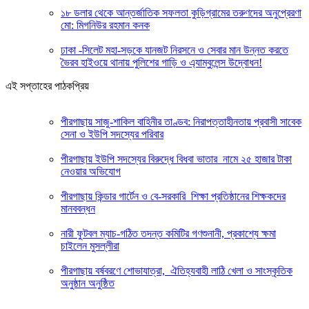
১৮ ডলার থেকে আন্তর্জাতিক সফলতা কুড়িগ্রামের তরুণদের অনুপ্রেরণা
মো: মিগনিউর রহমান কনক
ঢাকা -সিলেট মহা-সড়কে যানজট নিরসনে ও সেবার মান উন্নত করতে
ভৈরব হাইওয়ে থানায় পুলিশের গাড়ি ও এ্যাম্বুলেন্স উদ্বোধন!
এই সপ্তাহের পাঠকপ্রিয়
পীরগাছায় সাজু-শাকিল বাহিনীর তাণ্ডব: নিরাপত্তাহীনতায় প্রবাসী সাবেক
সেনা ও ইউপি সদস্যের পরিবার
পীরগাছায় ইউপি সদস্যের বিরুদ্ধে বিধবা ভাতার নামে ২৫ হাজার টাকা
নেওয়ার অভিযোগ
পীরগাছায় কিন্ডার গার্টেন ও বে-সরকারি শিক্ষা প্রতিষ্ঠানের শিক্ষকদের
মানববন্ধন
নারী ফুটবল ম্যাচ-গঠিত তদন্ত কমিটির গণশুনানী, প্রকাশ্যে ক্ষমা
চাইলেন মুসল্লীরা
পীরগাছায় বর্ষবরণে শোভাযাত্রা, ঐতিহ্যবাহী লাঠি খেলা ও সাংস্কৃতিক
অনুষ্ঠান অনুষ্ঠিত