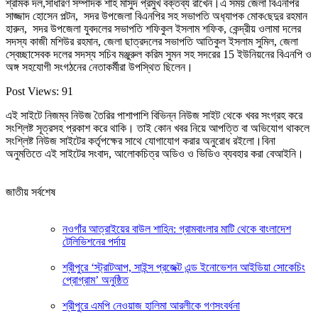
শ্রমিক দল,সাধারণ সম্পাদক শাহ মাসুদ প্রমুখ বক্তব্য রাখেন।এ সময় জেলা বিএনপির
সাজ্জাদ হোসেন পল্টন, সদর উপজেলা বিএনপির সহ সভাপতি অধ‌্যাপক মোক‌ছেদুর রহমান
হারুন, সদর উপজেলা যুবদলের সভাপতি শফিকুল ইসলাম শ‌ফিক, কেন্দ্রীয় ওলামা দলের
সদস্য কাজী মশিউর রহমান, জেলা ছাত্রদলের সভাপতি আতিকুল ইসলাম সুমিল, জেলা
স্বেচ্ছাসেবক দলের সদস্য সচিব মঞ্জুরুল করিম সুমন সহ সদরের 15 ইউনিয়নের বিএনপি ও
অঙ্গ সহযোগী সংগঠনের নেতাকর্মীরা উপস্থিত ছিলেন।
Post Views:
91
এই সাইটে নিজম্ব নিউজ তৈরির পাশাপাশি বিভিন্ন নিউজ সাইট থেকে খবর সংগ্রহ করে
সংশ্লিষ্ট সূত্রসহ প্রকাশ করে থাকি। তাই কোন খবর নিয়ে আপত্তি বা অভিযোগ থাকলে
সংশ্লিষ্ট নিউজ সাইটের কর্তৃপক্ষের সাথে যোগাযোগ করার অনুরোধ রইলো।বিনা
অনুমতিতে এই সাইটের সংবাদ, আলোকচিত্র অডিও ও ভিডিও ব্যবহার করা বেআইনি।
জাতীয় সর্বশেষ
নওগাঁর আত্রাইয়ের বাউল শাহিন: গ্রামবাংলার মাটি থেকে বাংলাদেশ
টেলিভিশনের পর্দায়
শ্রীপুরে ‘স্ট্রাটআপ, সাইন্স প্রজেক্ট এন্ড ইনোভেশন আইডিয়া সোকেচিং
প্রোগ্রাম’ অনুষ্ঠিত
শ্রীপুরে এমপি নেওয়াজ হালিমা আরলীকে গণসংবর্ধনা