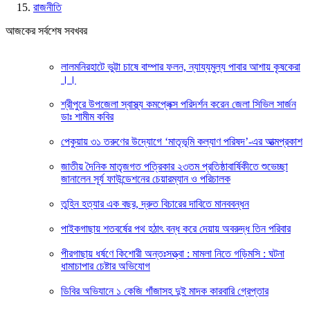
রাজনীতি
আজকের সর্বশেষ সবখবর
লালমনিরহাটে ভুট্টা চাষে বাম্পার ফলন, ন্যায্যমুল্য পাবার আশায় কৃষকেরা
।।
শ্রীপুরে উপজেলা স্বাস্থ্য কমপ্লেক্স পরিদর্শন করেন জেলা সিভিল সার্জন
ডাঃ শামীম কবির
পেকুয়ায় ৩১ তরুণের উদ্যোগে ‘মাতৃভূমি কল্যাণ পরিষদ’-এর আত্মপ্রকাশ
জাতীয় দৈনিক মাতৃজগত পত্রিকার ২৩তম প্রতিষ্ঠাবার্ষিকীতে শুভেচ্ছা
জানালেন সূর্য ফাউন্ডেশনের চেয়ারম্যান ও পরিচালক
তুহিন হত্যার এক বছর, দ্রুত বিচারের দাবিতে মানববন্ধন
পাইকগাছায় শতবর্ষের পথ হঠাৎ বন্ধ করে দেয়ায় অবরুদ্ধ তিন পরিবার
পীরগাছায় ধর্ষণে কিশোরী অন্তঃসত্ত্বা : মামলা নিতে গড়িমসি : ঘটনা
ধামাচাপার চেষ্টার অভিযোগ
ডিবির অভিযানে ১ কেজি গাঁজাসহ দুই মাদক কারবারি গ্রেপ্তার