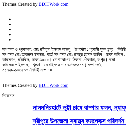
Themes Created by
BDITWork.com
সম্পাদক ও প্রকাশক: মোঃ রফিকুল ইসলাম লাভলু। উপদেষ্টা : প্রবাসী সুমন চন্দ্র। নির্বাহী
সম্পাদক মোঃ তাজরুল‌‌ ইসলাম, বার্তা সম্পাদক মোঃ মানছুর রহমান জাহিদ। ঢাকা অফিস :
আরামবাগ, মতিঝিল, ঢাকা-১০০০। যোগাযোগের ঠিকানা:-পীরগাছা‌, রংপুর। বার্তা
কার্যালয়ঃ পাইকগাছা, খুলনা। মোবাইল: ০১৭১৭-৪৬৫০১০ ( সম্পাদক),
০১৭২৮-১০৩৫০৭ (নির্বাহী সম্পাদক
Themes Created by
BDITWork.com
শিরোনাম
লালমনিরহাটে ভুট্টা চাষে বাম্পার ফলন, ন্যায্
শ্রীপুরে উপজেলা স্বাস্থ্য কমপ্লেক্স পরিদর্শন