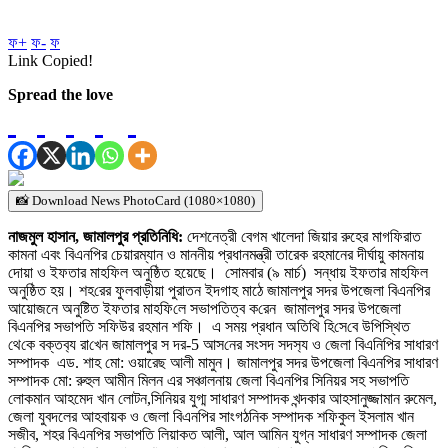
ফ+
ফ-
ফ
Link Copied!
Spread the love
📸 Download News PhotoCard (1080×1080)
নাজমুল হাসান, জামালপুর প্রতি‌নি‌ধি:
দেশনেত্রী বেগম খালেদা জিয়ার রুহের মাগফিরাত
কামনা এবং বিএনপির চেয়ারম্যান ও মাননীয় প্রধানমন্ত্রী তারেক রহমানের দীর্ঘায়ু কামনায়
দোয়া ও ইফতার মাহফিল অনুষ্ঠিত হয়েছে। সোমবার (৯ মার্চ) সন্ধায় ইফতার মাহ‌ফিল
অনু‌ষ্ঠিত হয়। শহ‌রের ফুলবাড়ীয়া পুরাতন ইদগাহ মাঠে জামালপুর সদর উপজেলা বিএনপির
আয়োজনে অনুষ্টিত ইফতার মাহ‌ফি‌লে সভাপ‌তিত্ব ক‌রেন জামালপুর সদর উপজেলা
বিএনপির সভাপতি সফিউর রহমান শফি। এ সময় প্রধান অ‌তি‌থি হি‌সে‌বে উপিস্থিত
থে‌কে বক্তব‌্য রা‌খেন জামালপুর স দর-5 আস‌নের সংসদ সদস‌্য ও জেলা বিএনিপির সাধারণ
সম্পাদক এড. শাহ মো: ওয়ারেছ আলী মামুন। জামালপুর সদর উপজেলা বিএনপির সাধারণ
সম্পাদক মো: রুহুল আমীন মিলন এর সঞ্চালনায় জেলা বিএনপির সিনিয়র সহ সভাপতি
লোকমান আহমেদ খান লোটন,সিনিয়র যুগ্ম সাধারণ সম্পাদক খন্দকার আহসানুজ্জামান রুমেল,
জেলা যুবদলের আহবায়ক ও জেলা বিএনপির সাংগঠনিক সম্পাদক শফিকুল ইসলাম খান
সজীব, শহর বিএনপির সভাপতি লিয়াকত আলী, আল আমিন যুগ্ন সাধারণ সম্পাদক জেলা