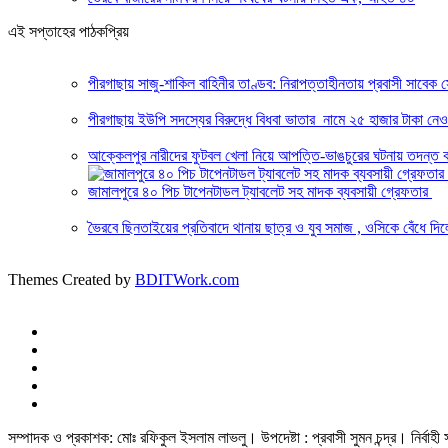
এই সপ্তাহের পাঠকপ্রিয়
পীরগাছায় সাজু-শাকিল বাহিনীর তাণ্ডব: নিরাপত্তাহীনতায় প্রবাসী সাবেক
পীরগাছায় ইউপি সদস্যের বিরুদ্ধে বিধবা ভাতার নামে ২৫ হাজার টাকা ন
আক্কেলপুর নারীদের ফুটবল খেলা নিয়ে আপত্তি-ভাঙচুরের ঘটনায় তদন্ত 
জামালপুরে ৪০ পিচ টাপেনটাডল ট্যাবলেট সহ মাদক ব্যবসায়ী গ্রেফতার
ভৈরবে ছিনতাইয়ের প্রতিবাদে থানায় ছাত্র ও যুব সমাজ , ওসিকে বেঁধে দিল
Themes Created by
BDITWork.com
সম্পাদক ও প্রকাশক: মোঃ রফিকুল ইসলাম লাভলু। উপদেষ্টা : প্রবাসী সুমন চন্দ্র। নির্বা