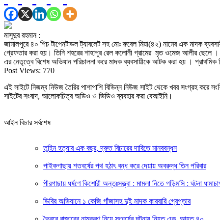
মাসুদুর রহমান :
জামালপুরে ৪০ পিচ টাপেনটাডল ট্যাবলেট সহ মোঃ রুবেল মিয়া(৪২) নামের এক মাদক ব্যবসায়ী
গ্রেফতার করা হয়। তিনি শহরের শাহাপুর রেল কলোনী গ্রামের মৃত ওমেজ আলীর ছেলে । ব
এর নেতৃত্বে বিশেষ অভিযান পরিচালনা করে মাদক ব্যবসায়ীকে আটক করা হয় । প্রাথমিক জ
Post Views:
770
এই সাইটে নিজম্ব নিউজ তৈরির পাশাপাশি বিভিন্ন নিউজ সাইট থেকে খবর সংগ্রহ করে সং
সাইটের সংবাদ, আলোকচিত্র অডিও ও ভিডিও ব্যবহার করা বেআইনি।
আইন বিচার সর্বশেষ
তুহিন হত্যার এক বছর, দ্রুত বিচারের দাবিতে মানববন্ধন
পাইকগাছায় শতবর্ষের পথ হঠাৎ বন্ধ করে দেয়ায় অবরুদ্ধ তিন পরিবার
পীরগাছায় ধর্ষণে কিশোরী অন্তঃসত্ত্বা : মামলা নিতে গড়িমসি : ঘটনা ধামাচ
ডিবির অভিযানে ১ কেজি গাঁজাসহ দুই মাদক কারবারি গ্রেপ্তার
ভৈরবে বাজারের নামকরণ নিয়ে সংঘর্ষের ঘটনায় নিহত এক, আহত ৪০