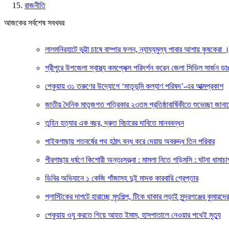
রাজনীতি
আজকের সর্বশেষ সবখবর
লালমনিরহাটে ভুট্টা চাষে বাম্পার ফলন, ন্যায্যমুল্য পাবার আশায় কৃষকেরা
শ্রীপুরে উপজেলা স্বাস্থ্য কমপ্লেক্স পরিদর্শন করেন জেলা সিভিল সার্জন ডা
পেকুয়ায় ৩১ তরুণের উদ্যোগে ‘মাতৃভূমি কল্যাণ পরিষদ’-এর আত্মপ্রকাশ
জাতীয় দৈনিক মাতৃজগত পত্রিকার ২৩তম প্রতিষ্ঠাবার্ষিকীতে শুভেচ্ছা জানাল
তুহিন হত্যার এক বছর, দ্রুত বিচারের দাবিতে মানববন্ধন
পাইকগাছায় শতবর্ষের পথ হঠাৎ বন্ধ করে দেয়ায় অবরুদ্ধ তিন পরিবার
পীরগাছায় ধর্ষণে কিশোরী অন্তঃসত্ত্বা : মামলা নিতে গড়িমসি : ঘটনা ধামাচ
ডিবির অভিযানে ১ কেজি গাঁজাসহ দুই মাদক কারবারি গ্রেপ্তার
প্লাস্টিকের দাপটে হারাচ্ছে মৃৎশিল্প, টিকে থাকার লড়াই সুন্দরগঞ্জের কুমারদের
পেকুয়ায় ওযু করতে গিয়ে আহত ইমাম, হাসপাতালে নেওয়ার পথেই মৃত্যু