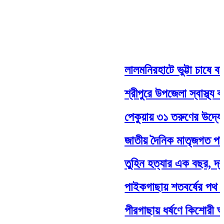
লালমনিরহাটে ভুট্টা চাষে বাম্
শ্রীপুরে উপজেলা স্বাস্থ্য কম
পেকুয়ায় ৩১ তরুণের উদ্যোগে 
জাতীয় দৈনিক মাতৃজগত পত্রিকা
তুহিন হত্যার এক বছর, দ্রুত
পাইকগাছায় শতবর্ষের পথ হঠাৎ 
পীরগাছায় ধর্ষণে কিশোরী অন্ত