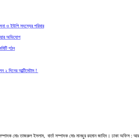
 সেনা ও ইউপি সদস্যের পরিবার
েওয়ার অভিযোগ
কমিটি গঠন
েন ২ দিনের আল্টিমেটাম !
হী সম্পাদক মোঃ তাজরুল‌‌ ইসলাম, বার্তা সম্পাদক মোঃ মানছুর রহমান জাহিদ। ঢাকা অফিস : আ