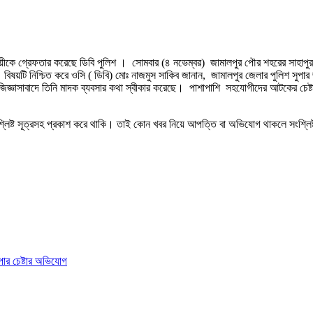
কে গ্রেফতার করেছে ডিবি পুলিশ । সোমবার (৪ নভেম্বর) জামালপুর পৌর শহরের সাহাপুর পূর্
িষয়টি নিশ্চিত করে ওসি ( ডিবি) মোঃ নাজমুস সাকিব জানান, জামালপুর জেলার পুলিশ সুপা
িজ্ঞাসাবাদে তিনি মাদক ব্যবসার কথা স্বীকার করেছে। পাশাপাশি সহযোগীদের আটকের চেষ্টা
শ্লিষ্ট সূত্রসহ প্রকাশ করে থাকি। তাই কোন খবর নিয়ে আপত্তি বা অভিযোগ থাকলে সংশ্লি
াপার চেষ্টার অভিযোগ