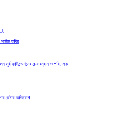
 ।।
ঃ শামীম কবির
েন সূর্য ফাউন্ডেশনের চেয়ারম্যান ও পরিচালক
াপার চেষ্টার অভিযোগ