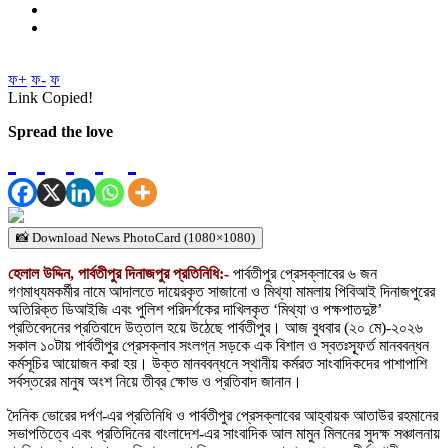
ফ+
ফ-
ফ
Link Copied!
Spread the love
📸 Download News PhotoCard (1080×1080)
হেলাল উদ্দিন, পার্বতীপুর দিনাজপুর প্রতিনিধি:-
পার্বতীপুর প্রেসক্লাবের ৬ জন
গণমাধ্যমকর্মীর নামে আদালতে দায়েরকৃত সাজানো ও মিথ্যা মামলায় পিবিআই দিনাজপুরের
অতিরিক্ত ডিআইজি এবং পুলিশ পরিদর্শকের দাখিলকৃত ‘মিথ্যা ও পক্ষপাতদুষ্ট’
প্রতিবেদনের প্রতিবাদে উত্তাল হয়ে উঠেছে পার্বতীপুর। আজ বুধবার (২০ মে)-২০২৬
সকাল ১০টায় পার্বতীপুর প্রেসক্লাব সংলগ্ন সড়কে এক বিশাল ও স্বতঃস্ফূর্ত মানববন্ধন
কর্মসূচির আয়োজন করা হয়। উক্ত মানববন্ধনে স্থানীয় কর্মরত সাংবাদিকদের পাশাপাশি
সর্বস্তরের মানুষ অংশ নিয়ে তীব্র ক্ষোভ ও প্রতিবাদ জানান।
দৈনিক ভোরের দর্পণ-এর প্রতিনিধি ও পার্বতীপুর প্রেসক্লাবের আহ্বায়ক আতাউর রহমানের
সভাপতিত্বে এবং প্রতিদিনের বাংলাদেশ-এর সাংবাদিক আল মামুন মিলনের সুদক্ষ সঞ্চালনায়