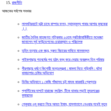
রাজনীতি
আজকের সর্বশেষ সবখবর
লালমনিরহাটে ভুট্টা চাষে বাম্পার ফলন, ন্যায্যমুল্য পাবার আশায় কৃষকেরা
।।
জাতীয় দৈনিক মাতৃজগত পত্রিকার ২৩তম প্রতিষ্ঠাবার্ষিকীতে শুভেচ্ছা
জানালেন সূর্য ফাউন্ডেশনের চেয়ারম্যান ও পরিচালক
তুহিন হত্যার এক বছর, দ্রুত বিচারের দাবিতে মানববন্ধন
পাইকগাছায় শতবর্ষের পথ হঠাৎ বন্ধ করে দেয়ায় অবরুদ্ধ তিন পরিবার
পীরগাছায় ধর্ষণে কিশোরী অন্তঃসত্ত্বা : মামলা নিতে গড়িমসি : ঘটনা
ধামাচাপার চেষ্টার অভিযোগ
ডিবির অভিযানে ১ কেজি গাঁজাসহ দুই মাদক কারবারি গ্রেপ্তার
প্লাস্টিকের দাপটে হারাচ্ছে মৃৎশিল্প, টিকে থাকার লড়াই সুন্দরগঞ্জের
কুমারদের
পেকুয়ায় ওযু করতে গিয়ে আহত ইমাম, হাসপাতালে নেওয়ার পথেই মৃত্যু