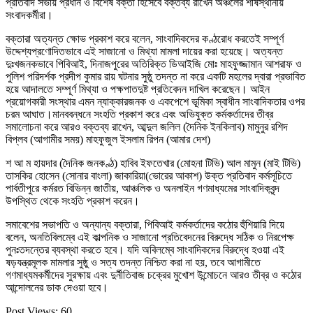
প্রতিবাদ সভায় প্রধান ও বিশেষ বক্তা হিসেবে বক্তব্য রাখেন অঞ্চলের শীর্ষস্থানীয়
সংবাদকর্মীরা।
বক্তারা অত্যন্ত ক্ষোভ প্রকাশ করে বলেন, সাংবাদিকদের কণ্ঠরোধ করতেই সম্পূর্ণ
উদ্দেশ্যপ্রণোদিতভাবে এই সাজানো ও মিথ্যা মামলা দায়ের করা হয়েছে। অত্যন্ত
দুঃখজনকভাবে পিবিআই, দিনাজপুরের অতিরিক্ত ডিআইজি মোঃ মাহফুজ্জামান আশরাফ ও
পুলিশ পরিদর্শক প্রদীপ কুমার রায় ঘটনার সুষ্ঠু তদন্ত না করে একটি মহলের দ্বারা প্রভাবিত
হয়ে আদালতে সম্পূর্ণ মিথ্যা ও পক্ষপাতদুষ্ট প্রতিবেদন দাখিল করেছেন। আইন
প্রয়োগকারী সংস্থার এমন ন্যাক্কারজনক ও একপেশে ভূমিকা স্বাধীন সাংবাদিকতার ওপর
চরম আঘাত।মানববন্ধনে সংহতি প্রকাশ করে এবং অভিযুক্ত কর্মকর্তাদের তীব্র
সমালোচনা করে আরও বক্তব্য রাখেন, আব্দুল জলিল (দৈনিক ইনকিলাব) মামুনুর রশিদ
বিপ্লব (আগামীর সময়) মাহফুজুল ইসলাম রিপন (আমার দেশ)
শ আ ম হায়দার (দৈনিক জনকণ্ঠ) হাবিব ইফতেখার (মোহনা টিভি) আল মামুন (মাই টিভি)
তাসকির হোসেন (সোনার বাংলা) জাকারিয়া(ভোরের আকাশ) উক্ত প্রতিবাদ কর্মসূচিতে
পার্বতীপুরে কর্মরত বিভিন্ন জাতীয়, আঞ্চলিক ও অনলাইন গণমাধ্যমের সাংবাদিকবৃন্দ
উপস্থিত থেকে সংহতি প্রকাশ করেন।
সমাবেশের সভাপতি ও অন্যান্য বক্তারা, পিবিআই কর্মকর্তাদের কঠোর হুঁশিয়ারি দিয়ে
বলেন, অনতিবিলম্বে এই কাল্পনিক ও সাজানো প্রতিবেদনের বিরুদ্ধে সঠিক ও নিরপেক্ষ
পুনঃতদন্তের ব্যবস্থা করতে হবে। যদি অবিলম্বে সাংবাদিকদের বিরুদ্ধে হওয়া এই
ষড়যন্ত্রমূলক মামলার সুষ্ঠু ও সত্য তদন্ত নিশ্চিত করা না হয়, তবে আগামীতে
গণমাধ্যমকর্মীদের সুরক্ষায় এবং দুর্নীতিবাজ চক্রের মুখোশ উন্মোচনে আরও তীব্র ও কঠোর
আন্দোলনের ডাক দেওয়া হবে।
Post Views:
60