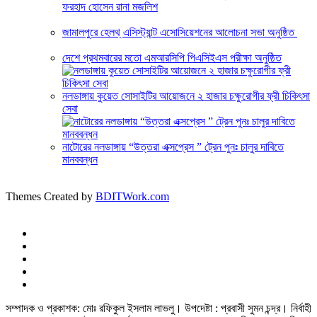
ফরহাদ হোসেন রানা মজলিশ
জামালপুরে হেলথ্ এসিস্ট্যান্ট এসোসিয়েশনের আলোচনা সভা অনুষ্ঠিত
দেশে প্রথমবারের মতো এমআরসিপি পিএসিইএস পরীক্ষা অনুষ্ঠিত
নলডাঙ্গায় কুয়েত সোসাইটির আয়োজনে ২ হাজার চক্ষুরোগীর ফ্রী চিকিৎসা
সেবা
নাটোরের নলডাঙ্গায় “উত্তরা এক্সপ্রেস ” ট্রেন পুনঃ চালুর দাবিতে
মানববন্ধন
Themes Created by
BDITWork.com
সম্পাদক ও প্রকাশক: মোঃ রফিকুল ইসলাম লাভলু। উপদেষ্টা : প্রবাসী সুমন চন্দ্র। নির্বাহী