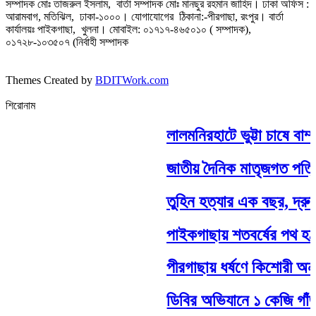
সম্পাদক মোঃ তাজরুল‌‌ ইসলাম, বার্তা সম্পাদক মোঃ মানছুর রহমান জাহিদ। ঢাকা অফিস :
আরামবাগ, মতিঝিল, ঢাকা-১০০০। যোগাযোগের ঠিকানা:-পীরগাছা‌, রংপুর। বার্তা
কার্যালয়ঃ পাইকগাছা, খুলনা। মোবাইল: ০১৭১৭-৪৬৫০১০ ( সম্পাদক),
০১৭২৮-১০৩৫০৭ (নির্বাহী সম্পাদক
Themes Created by
BDITWork.com
শিরোনাম
লালমনিরহাটে ভুট্টা চাষে বাম্
জাতীয় দৈনিক মাতৃজগত পত্রিকা
তুহিন হত্যার এক বছর, দ্রুত 
পাইকগাছায় শতবর্ষের পথ হঠাৎ 
পীরগাছায় ধর্ষণে কিশোরী অন্ত
ডিবির অভিযানে ১ কেজি গাঁজা