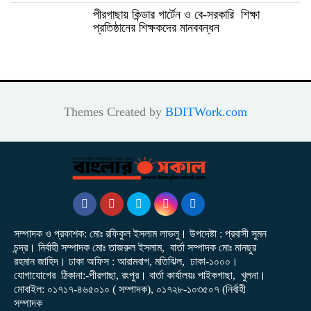
পীরগাছায় কিন্ডার গার্টেন ও বে-সরকারি শিক্ষা
প্রতিষ্ঠানের শিক্ষকদের মানববন্ধন
Themes Created by
BDITWork.com
সম্পাদক ও প্রকাশক: মোঃ রফিকুল ইসলাম লাভলু। উপদেষ্টা : প্রবাসী সুমন
চন্দ্র। নির্বাহী সম্পাদক মোঃ তাজরুল‌‌ ইসলাম, বার্তা সম্পাদক মোঃ মানছুর
রহমান জাহিদ। ঢাকা অফিস : আরামবাগ, মতিঝিল, ঢাকা-১০০০।
যোগাযোগের ঠিকানা:-পীরগাছা‌, রংপুর। বার্তা কার্যালয়ঃ পাইকগাছা, খুলনা।
মোবাইল: ০১৭১৭-৪৬৫০১০ ( সম্পাদক), ০১৭২৮-১০৩৫০৭ (নির্বাহী
সম্পাদক