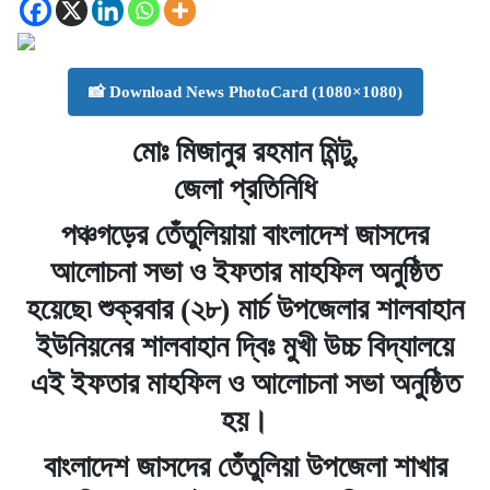
📸 Download News PhotoCard (1080×1080)
মোঃ মিজানুর রহমান মিন্টু,
জেলা প্রতিনিধি
পঞ্চগড়ের তেঁতুলিয়ায়া বাংলাদেশ জাসদের
আলোচনা সভা ও ইফতার মাহফিল অনুষ্ঠিত
হয়েছে৷ শুক্রবার (২৮) মার্চ উপজেলার শালবাহান
ইউনিয়নের শালবাহান দ্বিঃ মুখী উচ্চ বিদ্যালয়ে
এই ইফতার মাহফিল ও আলোচনা সভা অনুষ্ঠিত
হয়।
বাংলাদেশ জাসদের তেঁতুলিয়া উপজেলা শাখার