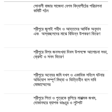
সোনালী বাজার সাজেদা বেগম বিদ্যাপীঠের পরিচালনা
কমিটি গঠন
শ্রীপুরে জুলাই শহীদ ও আহতদের আর্থিক অনুদান
এবং অস্বচ্ছলদের মাঝে বিভিন্ন উপকরণ বিতরণ
শ্রীপুরে বিশ্ব জনসংখ্যা দিবস উপলক্ষে আলোচনা সভা,
ক্রেস্ট ও সনদ বিতরণ
শ্রীপুরে অন্যের জমি দখল ও একাধিক সহিংস ঘটনার
অভিযোগ সম্পূর্ণ মিথ্যা ও ভিত্তিহীন বলে দাবি
মোজাম্মেলের
শ্রীপুরে পিতা ও পুত্রকে কুপিয়ে মারাত্মক জখম,
দোকানঘরে ব্যাপক ভাঙচুর ও লুটপাট