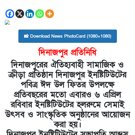
📸 Download News PhotoCard (1080×1080)
দিনাজপুর প্রতিনিধি
দিনাজপুরের ঐতিহ্যবাহী সামাজিক ও
ক্রীড়া প্রতিষ্ঠান দিনাজপুর ইনষ্টিটিউটের
পবিত্র ঈদ উল ফিতর উপলক্ষে
প্রতিবছরের মতো এবারও ৬ এপ্রিল
রবিবার ইনষ্টিটিউটের হলরুমে সেমাই
উৎসব ও সাংস্কৃতিক অনুষ্ঠানের আয়োজন
করা হয়।
দিনাজপুর ইনষ্টিটিউটের সভাপতি আব্দুস