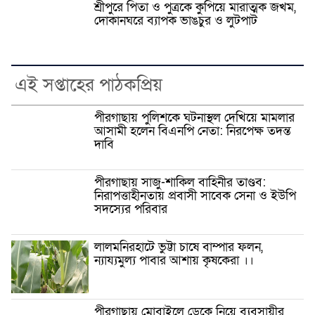
শ্রীপুরে পিতা ও পুত্রকে কুপিয়ে মারাত্মক জখম,
দোকানঘরে ব্যাপক ভাঙচুর ও লুটপাট
এই সপ্তাহের পাঠকপ্রিয়
পীরগাছায় পুলিশকে ঘটনাস্থল দেখিয়ে মামলার
আসামী হলেন বিএনপি নেতা: নিরপেক্ষ তদন্ত
দাবি
পীরগাছায় সাজু-শাকিল বাহিনীর তাণ্ডব:
নিরাপত্তাহীনতায় প্রবাসী সাবেক সেনা ও ইউপি
সদস্যের পরিবার
লালমনিরহাটে ভুট্টা চাষে বাম্পার ফলন,
ন্যায্যমুল্য পাবার আশায় কৃষকেরা ।।
পীরগাছায় মোবাইলে ডেকে নিয়ে ব্যবসায়ীর