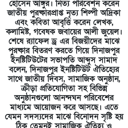
হোসেন আঙ্গুর। নিত্য পরিবেশন করেন
জাতীয় পুরষ্কারপ্রাপ্ত নৃত্য শিল্পী অদ্রিকা
এবং কবিতা আবৃত্তি করেন লেখক,
কলামিষ্ট, গবেষক জবায়ের আলী জুয়েল।
শেষে র‌্যাফেল ড্র এর বিজয়ীদের মাঝে
পুরষ্কার বিতরণ করতে গিয়ে দিনাজপুর
ইনষ্টিটিউটের সভাপতি আব্দুস সামাদ
বলেন, দিনাজপুর ইনষ্টিটিউট ঐতিহ্যের
সাথে জাতীয় দিবস, সামাজিক অনুষ্ঠান,
ক্রীড়া প্রতিযোগিতা সহ বিভিন্ন
অনুষ্ঠানগুলো আনন্দঘন পরিবেশের
মাধ্যমে আয়োজন করে আসছে। এতে
যেমন সদস্যদের মাঝে বিনোদন সৃষ্টি হয়
ঠিক তেমনই সামাজিক ঐতিহ্য ও