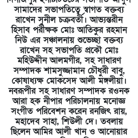
সামাদের সভাপতিত্বে স্বাগত বক্তব্য
রাখেন সুনীল চক্রবর্তী। আভ্যন্তরীন
হিসাব পরীক্ষক মোঃ আতিকুর রহমান
নিউ এর সঞ্চালনায় শুভেচ্ছা বক্তব্য
রাখেন সহ সভাপতি প্রকৌ মোঃ
মহিউদ্দীন আলমগীর, সহ সাধারণ
সম্পাদক শামসুজ্জামান চৌধুরী বাবু,
কোষাধ্যক্ষ মোকসেদ আলী মঙ্গলীয়া।
নবরূপীর সহ সাধারণ সম্পাদক রওনক
আরা হক নীপার পরিচালনায় মনোজ্ঞ
সংগীত পরিবেশন করেন রনজিৎ রায়,
মহাদেব সাহা, শিউলী দে। তবলায়
ছিলেন আমির আলী খান ও আনোয়ার