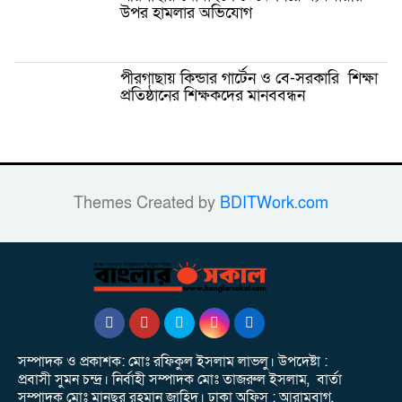
উপর হামলার অভিযোগ
পীরগাছায় কিন্ডার গার্টেন ও বে-সরকারি শিক্ষা
প্রতিষ্ঠানের শিক্ষকদের মানববন্ধন
Themes Created by
BDITWork.com
সম্পাদক ও প্রকাশক: মোঃ রফিকুল ইসলাম লাভলু। উপদেষ্টা :
প্রবাসী সুমন চন্দ্র। নির্বাহী সম্পাদক মোঃ তাজরুল‌‌ ইসলাম, বার্তা
সম্পাদক মোঃ মানছুর রহমান জাহিদ। ঢাকা অফিস : আরামবাগ,