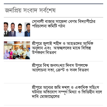
জনপ্রিয় সংবাদ সর্বশেষ
সোনালী বাজার সাজেদা বেগম বিদ্যাপীঠের
পরিচালনা কমিটি গঠন
শ্রীপুরে জুলাই শহীদ ও আহতদের আর্থিক
অনুদান এবং অস্বচ্ছলদের মাঝে বিভিন্ন
উপকরণ বিতরণ
শ্রীপুরে বিশ্ব জনসংখ্যা দিবস উপলক্ষে
আলোচনা সভা, ক্রেস্ট ও সনদ বিতরণ
শ্রীপুরে অন্যের জমি দখল ও একাধিক সহিংস
ঘটনার অভিযোগ সম্পূর্ণ মিথ্যা ও ভিত্তিহীন বলে
দাবি মোজাম্মেলের