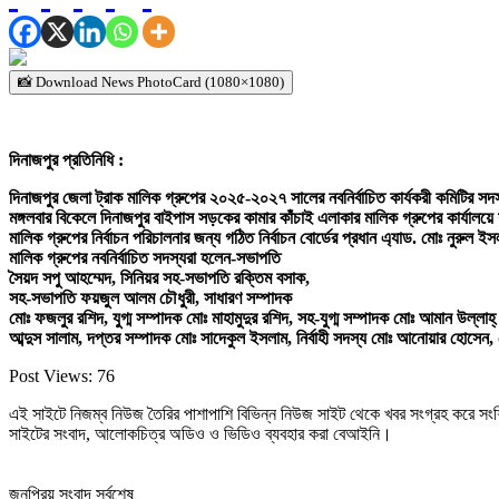
📸 Download News PhotoCard (1080×1080)
দিনাজপুর প্রতিনিধি :
দিনাজপুর জেলা ট্রাক মালিক গ্রুপের ২০২৫-২০২৭ সালের নবনির্বাচিত কার্যকরী কমিটির স
মঙ্গলবার বিকেলে দিনাজপুর বাইপাস সড়কের কামার কাঁচাই এলাকার মালিক গ্রুপের কার্যালয়
মালিক গ্রুপের নির্বাচন পরিচালনার জন্য গঠিত নির্বাচন বোর্ডের প্রধান এ্যাড. মোঃ নুরুল 
মালিক গ্রুপের নবনির্বাচিত সদস্যরা হলেন-সভাপতি
সৈয়দ সপু আহম্মেদ, সিনিয়র সহ-সভাপতি রক্তিম বসাক,
সহ-সভাপতি ফয়জুল আলম চৌধুরী, সাধারণ সম্পাদক
মোঃ ফজলুর রশিদ, যুগ্ম সম্পাদক মোঃ মাহামুদুর রশিদ, সহ-যুগ্ম সম্পাদক মোঃ আমান উল্ল
আব্দুস সালাম, দপ্তর সম্পাদক মোঃ সাদেকুল ইসলাম, নির্বাহী সদস্য মোঃ আনোয়ার হোসেন, 
Post Views:
76
এই সাইটে নিজম্ব নিউজ তৈরির পাশাপাশি বিভিন্ন নিউজ সাইট থেকে খবর সংগ্রহ করে সং
সাইটের সংবাদ, আলোকচিত্র অডিও ও ভিডিও ব্যবহার করা বেআইনি।
জনপ্রিয় সংবাদ সর্বশেষ