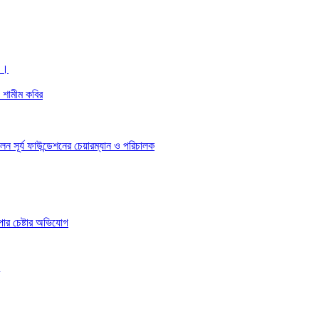
 ।।
ঃ শামীম কবির
েন সূর্য ফাউন্ডেশনের চেয়ারম্যান ও পরিচালক
াপার চেষ্টার অভিযোগ