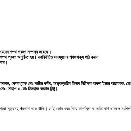
দস্যদের শপথ গ্রহণ সম্পন্ন হয়েছে।
ে শপথ গ্রহণ অনুষ্ঠিত হয়। নবনির্বাচিত সদস্যদের শপথবাক্য পাঠ করান
ইসলাম।
াহ্ আমান, কোষাধ্যক্ষ মোঃ শামীম কবির, অভ্যন্তরিন হিসাব নিরীক্ষক বাদশা ইমাম আরাফাত, 
মোঃ সোহাগ ও মোঃ মিনহাজ রহমান মিন্টু।
শ্লিষ্ট সূত্রসহ প্রকাশ করে থাকি। তাই কোন খবর নিয়ে আপত্তি বা অভিযোগ থাকলে সংশ্লি