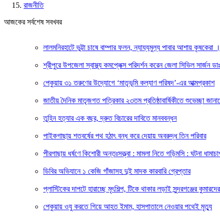
রাজনীতি
আজকের সর্বশেষ সবখবর
লালমনিরহাটে ভুট্টা চাষে বাম্পার ফলন, ন্যায্যমুল্য পাবার আশায় কৃষকেরা
শ্রীপুরে উপজেলা স্বাস্থ্য কমপ্লেক্স পরিদর্শন করেন জেলা সিভিল সার্জন ডা
পেকুয়ায় ৩১ তরুণের উদ্যোগে ‘মাতৃভূমি কল্যাণ পরিষদ’-এর আত্মপ্রকাশ
জাতীয় দৈনিক মাতৃজগত পত্রিকার ২৩তম প্রতিষ্ঠাবার্ষিকীতে শুভেচ্ছা জানাল
তুহিন হত্যার এক বছর, দ্রুত বিচারের দাবিতে মানববন্ধন
পাইকগাছায় শতবর্ষের পথ হঠাৎ বন্ধ করে দেয়ায় অবরুদ্ধ তিন পরিবার
পীরগাছায় ধর্ষণে কিশোরী অন্তঃসত্ত্বা : মামলা নিতে গড়িমসি : ঘটনা ধামাচ
ডিবির অভিযানে ১ কেজি গাঁজাসহ দুই মাদক কারবারি গ্রেপ্তার
প্লাস্টিকের দাপটে হারাচ্ছে মৃৎশিল্প, টিকে থাকার লড়াই সুন্দরগঞ্জের কুমারদের
পেকুয়ায় ওযু করতে গিয়ে আহত ইমাম, হাসপাতালে নেওয়ার পথেই মৃত্যু