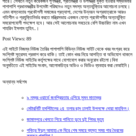
পারে। সেখানে নতুন কয়েকজন পূর্ণমন্ত্রী, প্রতিমন্ত্রী ও উপমন্ত্রী যুক্ত হওয়ার সম্ভাবনার
পাশাপাশি প্রধানমন্ত্রীর উপদেষ্টা পরিষদেও নতুন সদস্য অন্তর্ভুক্তির আলোচনা চলছে।
এমন বাস্তবতায় প্রকৌশলী সমাজের প্রত্যাশা, দেশের উন্নয়ন অগ্রযাত্রাকে আরও
গতিশীল ও প্রযুক্তিনির্ভর করতে মন্ত্রিসভায় একজন যোগ্য প্রকৌশলীর অন্তর্ভুক্তি
সময়োপযোগী পদক্ষেপ হবে। আর সেই আলোচনায় সবচেয়ে বেশি উচ্চারিত নাম এখন
শাহরিন ইসলাম তুহিন..।
Post Views:
89
এই সাইটে নিজম্ব নিউজ তৈরির পাশাপাশি বিভিন্ন নিউজ সাইট থেকে খবর সংগ্রহ করে
সংশ্লিষ্ট সূত্রসহ প্রকাশ করে থাকি। তাই কোন খবর নিয়ে আপত্তি বা অভিযোগ থাকলে
সংশ্লিষ্ট নিউজ সাইটের কর্তৃপক্ষের সাথে যোগাযোগ করার অনুরোধ রইলো।বিনা
অনুমতিতে এই সাইটের সংবাদ, আলোকচিত্র অডিও ও ভিডিও ব্যবহার করা বেআইনি।
অন্যান্য সর্বশেষ
৯ নম্বর ওয়ার্ডে জনপ্রিয়তায় এগিয়ে সুমন মাতাব্বর
মেটারনিটি হসপিটালের ২য় তলার ছাদ ঢালাই উপলক্ষে দোয়া মাহফিল।
জামালপুরে খেলতে গিয়ে পানিতে ডুবে দুই শিশুর মৃত্যু
পবিত্র ঈদুল আযাহা-কে ঘিরে শেষ সময়ে ব্যস্ত সময় পার ভৈরবের
করছেন খামারিরা !