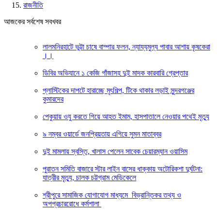
রাজনীতি
আজকের সর্বশেষ সবখবর
লালমনিরহাটে ভুট্টা চাষে বাম্পার ফলন, ন্যায্যমুল্য পাবার আশায় কৃষকেরা
।।
ডিবির অভিযানে ১ কেজি গাঁজাসহ দুই মাদক কারবারি গ্রেপ্তার
প্লাস্টিকের দাপটে হারাচ্ছে মৃৎশিল্প, টিকে থাকার লড়াই সুন্দরগঞ্জের
কুমারদের
পেকুয়ায় ওযু করতে গিয়ে আহত ইমাম, হাসপাতালে নেওয়ার পথেই মৃত্যু
৯ নম্বর ওয়ার্ডে জনপ্রিয়তায় এগিয়ে সুমন মাতাব্বর
দুই মামলায় স্বস্তি, খালাস পেলেন সাবেক চেয়ারম্যান ওয়াসিম
পুরাতন সমিতি বাজারে স্টার লাইন বাসের ধাক্কায় অটোরিকশা দুর্ঘটনা:
যাত্রীর মৃত্যু, চালক চট্টগ্রাম মেডিকেলে
শ্রীপুরে সামাজিক যোগাযোগ মাধ্যমে বিভ্রান্তিকর তথ্য ও
অপপ্রচাররোধে কর্মশালা