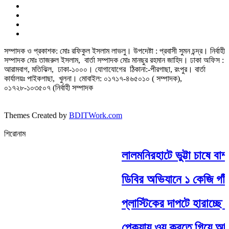
সম্পাদক ও প্রকাশক: মোঃ রফিকুল ইসলাম লাভলু। উপদেষ্টা : প্রবাসী সুমন চন্দ্র। নির্বাহী
সম্পাদক মোঃ তাজরুল‌‌ ইসলাম, বার্তা সম্পাদক মোঃ মানছুর রহমান জাহিদ। ঢাকা অফিস :
আরামবাগ, মতিঝিল, ঢাকা-১০০০। যোগাযোগের ঠিকানা:-পীরগাছা‌, রংপুর। বার্তা
কার্যালয়ঃ পাইকগাছা, খুলনা। মোবাইল: ০১৭১৭-৪৬৫০১০ ( সম্পাদক),
০১৭২৮-১০৩৫০৭ (নির্বাহী সম্পাদক
Themes Created by
BDITWork.com
শিরোনাম
লালমনিরহাটে ভুট্টা চাষে বাম
ডিবির অভিযানে ১ কেজি গাঁজা
প্লাস্টিকের দাপটে হারাচ্ছে মৃ
পেকুয়ায় ওযু করতে গিয়ে আহত