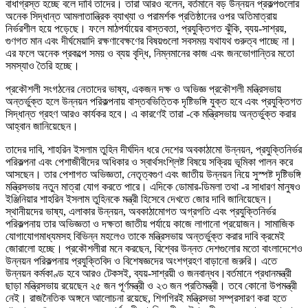
বাধাগ্রস্ত হচ্ছে বলে দাবি তাদের। তারা আরও বলেন, বর্তমানে বড় উন্নয়ন প্রকল্পগুলোর
অনেক সিদ্ধান্ত আমলাতান্ত্রিক ব্যাখ্যা ও পরামর্শক প্রতিষ্ঠানের ওপর অতিমাত্রায়
নির্ভরশীল হয়ে পড়েছে। ফলে মাঠপর্যায়ের বাস্তবতা, প্রযুক্তিগত ঝুঁকি, ব্যয়-সাশ্রয়,
গুণগত মান এবং দীর্ঘমেয়াদি রক্ষণাবেক্ষণের বিষয়গুলো সবসময় যথাযথ গুরুত্ব পাচ্ছে না।
এর ফলে অনেক প্রকল্পে সময় ও ব্যয় বৃদ্ধি, নিম্নমানের কাজ এবং জনভোগান্তির মতো
সমস্যাও তৈরি হচ্ছে।
প্রকৌশলী সংগঠনের নেতাদের ভাষ্য, একজন দক্ষ ও অভিজ্ঞ প্রকৌশলী মন্ত্রিসভায়
অন্তর্ভুক্ত হলে উন্নয়ন পরিকল্পনায় বাস্তবভিত্তিক দৃষ্টিভঙ্গি যুক্ত হবে এবং প্রযুক্তিগত
সিদ্ধান্ত গ্রহণ আরও কার্যকর হবে। এ কারণেই তারা -কে মন্ত্রিসভায় অন্তর্ভুক্ত করার
আহ্বান জানিয়েছেন।
তাদের দাবি, শাহরিন ইসলাম তুহিন দীর্ঘদিন ধরে দেশের অবকাঠামো উন্নয়ন, প্রযুক্তিনির্ভর
পরিকল্পনা এবং পেশাজীবীদের অধিকার ও স্বার্থসংশ্লিষ্ট বিষয়ে সক্রিয় ভূমিকা পালন করে
আসছেন। তার পেশাগত অভিজ্ঞতা, নেতৃত্বগুণ এবং জাতীয় উন্নয়ন নিয়ে সুস্পষ্ট দৃষ্টিভঙ্গি
মন্ত্রিসভায় নতুন মাত্রা যোগ করতে পারে। এদিকে ডোমার-ডিমলা তথা -র সাধারণ মানুষও
ইঞ্জিনিয়ার শাহরিন ইসলাম তুহিনকে মন্ত্রী হিসেবে দেখতে জোর দাবি জানিয়েছেন।
স্থানীয়দের ভাষ্য, এলাকার উন্নয়ন, অবকাঠামোগত অগ্রগতি এবং প্রযুক্তিনির্ভর
পরিকল্পনায় তার অভিজ্ঞতা ও দক্ষতা জাতীয় পর্যায়ে কাজে লাগানো প্রয়োজন। সামাজিক
যোগাযোগমাধ্যমসহ বিভিন্ন মহলেও তাকে মন্ত্রিসভায় অন্তর্ভুক্ত করার দাবি ক্রমেই
জোরালো হচ্ছে। প্রকৌশলীরা মনে করছেন, বিশ্বের উন্নত দেশগুলোর মতো বাংলাদেশেও
উন্নয়ন পরিকল্পনায় প্রযুক্তিবিদ ও বিশেষজ্ঞদের অংশগ্রহণ বাড়ানো জরুরি। এতে
উন্নয়ন কর্মকাণ্ড হবে আরও টেকসই, ব্যয়-সাশ্রয়ী ও জনবান্ধব।বর্তমানে প্রধানমন্ত্রী
ছাড়া মন্ত্রিসভায় রয়েছেন ২৫ জন পূর্ণমন্ত্রী ও ২৩ জন প্রতিমন্ত্রী। তবে কোনো উপমন্ত্রী
নেই। রাজনৈতিক অঙ্গনে আলোচনা রয়েছে, শিগগিরই মন্ত্রিসভা সম্প্রসারণ করা হতে