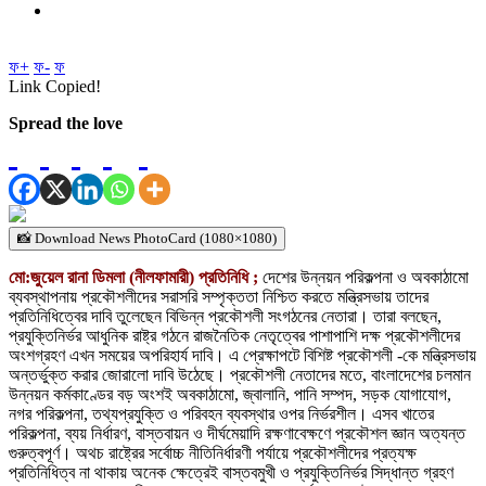
ফ+
ফ-
ফ
Link Copied!
Spread the love
📸 Download News PhotoCard (1080×1080)
মো:জুয়েল রানা ডিমলা (নীলফামারী) প্রতিনিধি ;
দেশের উন্নয়ন পরিকল্পনা ও অবকাঠামো
ব্যবস্থাপনায় প্রকৌশলীদের সরাসরি সম্পৃক্ততা নিশ্চিত করতে মন্ত্রিসভায় তাদের
প্রতিনিধিত্বের দাবি তুলেছেন বিভিন্ন প্রকৌশলী সংগঠনের নেতারা। তারা বলছেন,
প্রযুক্তিনির্ভর আধুনিক রাষ্ট্র গঠনে রাজনৈতিক নেতৃত্বের পাশাপাশি দক্ষ প্রকৌশলীদের
অংশগ্রহণ এখন সময়ের অপরিহার্য দাবি। এ প্রেক্ষাপটে বিশিষ্ট প্রকৌশলী -কে মন্ত্রিসভায়
অন্তর্ভুক্ত করার জোরালো দাবি উঠেছে। প্রকৌশলী নেতাদের মতে, বাংলাদেশের চলমান
উন্নয়ন কর্মকাণ্ডের বড় অংশই অবকাঠামো, জ্বালানি, পানি সম্পদ, সড়ক যোগাযোগ,
নগর পরিকল্পনা, তথ্যপ্রযুক্তি ও পরিবহন ব্যবস্থার ওপর নির্ভরশীল। এসব খাতের
পরিকল্পনা, ব্যয় নির্ধারণ, বাস্তবায়ন ও দীর্ঘমেয়াদি রক্ষণাবেক্ষণে প্রকৌশল জ্ঞান অত্যন্ত
গুরুত্বপূর্ণ। অথচ রাষ্ট্রের সর্বোচ্চ নীতিনির্ধারণী পর্যায়ে প্রকৌশলীদের প্রত্যক্ষ
প্রতিনিধিত্ব না থাকায় অনেক ক্ষেত্রেই বাস্তবমুখী ও প্রযুক্তিনির্ভর সিদ্ধান্ত গ্রহণ