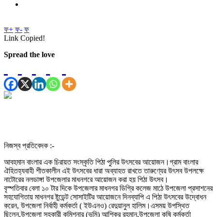
ফ+
ফ-
ফ
Link Copied!
Spread the love
নিজস্ব প্রতিবেদক :-
আবহমান বাংলার এক চিরায়ত সংস্কৃতি পিঠা পুলির উৎসবের আয়োজন।গ্রাম বাংলার
ঐহিতহ্যবাহী শীতকালীন এই উৎসবের ধারা অব্যাহত রাখতে তারুণ্যের উৎসব উপলক্ষে
নাটোরের নলডাঙ্গা উপজেলার মাধনগরে আয়োজন করা হয় পিঠা উৎসব।
বৃস্পতিবার বেলা ১০ টার দিকে উপজেলার মাধনগর ডিগ্রি কলেজ মাঠে উপজেলা প্রসাশনের
সহযোগিতায় মাধনগর ষ্টুডেন্ট সোসাইটির আয়োজনে দিনব্যাপি এ পিঠা উৎসবের উদ্বোধন
করেন, উপজেলা নির্বাহী কর্মকর্তা ( ইউএনও) রেদুয়ানুল হালিম।এসময় উপস্থিত
ছিলেন,উপজেলা সহকারী কমিশনার (ভুমি) আশিকুর রহমান,উপজেলা কৃষি কর্মকর্তা