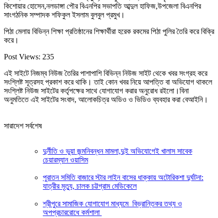
কিশোয়ার হোসেন,নলডাঙ্গা পৌর বিএনপির সভাপতি আব্দুল হাফিজ,উপজেলা বিএনপির
সাংগঠনিক সম্পাদক শফিকুল ইসলাম বুলবুল প্রমুখ।
পিঠা মেলায় বিভিন্ন শিক্ষা প্রতিষ্ঠানের শিক্ষার্থীরা হরেক রকমের পিঠা পুলির তৈরি করে বিক্রি
করে।
Post Views:
235
এই সাইটে নিজম্ব নিউজ তৈরির পাশাপাশি বিভিন্ন নিউজ সাইট থেকে খবর সংগ্রহ করে
সংশ্লিষ্ট সূত্রসহ প্রকাশ করে থাকি। তাই কোন খবর নিয়ে আপত্তি বা অভিযোগ থাকলে
সংশ্লিষ্ট নিউজ সাইটের কর্তৃপক্ষের সাথে যোগাযোগ করার অনুরোধ রইলো।বিনা
অনুমতিতে এই সাইটের সংবাদ, আলোকচিত্র অডিও ও ভিডিও ব্যবহার করা বেআইনি।
সারাদেশ সর্বশেষ
দুর্নীতি ও ভুয়া জন্মনিবন্ধন মামলা,দুই অভিযোগেই খালাস সাবেক
চেয়ারম্যান ওয়াসিম
পুরাতন সমিতি বাজারে স্টার লাইন বাসের ধাক্কায় অটোরিকশা দুর্ঘটনা:
যাত্রীর মৃত্যু, চালক চট্টগ্রাম মেডিকেলে
শ্রীপুরে সামাজিক যোগাযোগ মাধ্যমে বিভ্রান্তিকর তথ্য ও
অপপ্রচাররোধে কর্মশালা