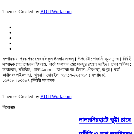
Themes Created by
BDITWork.com
সম্পাদক ও প্রকাশক: মোঃ রফিকুল ইসলাম লাভলু। উপদেষ্টা : প্রবাসী সুমন চন্দ্র। নির্বাহী
সম্পাদক মোঃ তাজরুল‌‌ ইসলাম, বার্তা সম্পাদক মোঃ মানছুর রহমান জাহিদ। ঢাকা অফিস :
আরামবাগ, মতিঝিল, ঢাকা-১০০০। যোগাযোগের ঠিকানা:-পীরগাছা‌, রংপুর। বার্তা
কার্যালয়ঃ পাইকগাছা, খুলনা। মোবাইল: ০১৭১৭-৪৬৫০১০ ( সম্পাদক),
০১৭২৮-১০৩৫০৭ (নির্বাহী সম্পাদক
Themes Created by
BDITWork.com
শিরোনাম
লালমনিরহাটে ভুট্টা চাষে 
দুর্নীতি ও ভুয়া জন্মনিবন