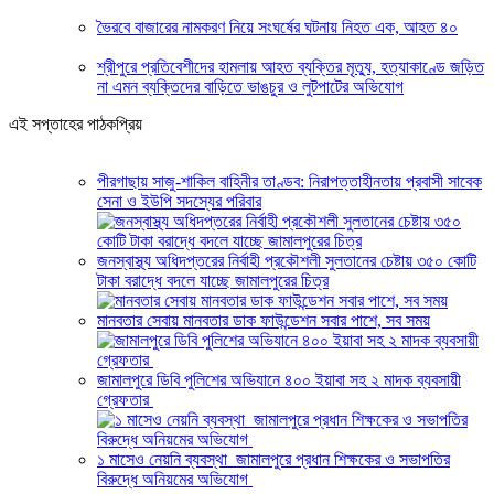
ভৈরবে বাজারের নামকরণ নিয়ে সংঘর্ষের ঘটনায় নিহত এক, আহত ৪০
শ্রীপুরে প্রতিবেশীদের হামলায় আহত ব্যক্তির মৃত্যু, হত্যাকাণ্ডে জড়িত
না এমন ব্যক্তিদের বাড়িতে ভাঙচুর ও লুটপাটের অভিযোগ
এই সপ্তাহের পাঠকপ্রিয়
পীরগাছায় সাজু-শাকিল বাহিনীর তাণ্ডব: নিরাপত্তাহীনতায় প্রবাসী সাবেক
সেনা ও ইউপি সদস্যের পরিবার
জনস্বাস্থ্য অধিদপ্তরের নির্বাহী প্রকৌশলী সুলতানের চেষ্টায় ৩৫০ কোটি
টাকা বরাদ্ধে বদলে যাচ্ছে জামালপুরের চিত্র
মানবতার সেবায় মানবতার ডাক ফাউন্ডেশন সবার পাশে, সব সময়
জামালপুরে ডিবি পুলিশের অভিযানে ৪০০ ইয়াবা সহ ২ মাদক ব্যবসায়ী
গ্রেফতার
১ মাসেও নেয়নি ব্যবস্থা জামালপুরে প্রধান শিক্ষকের ও সভাপতির
বিরুদ্ধে অনিয়মের অভিযোগ