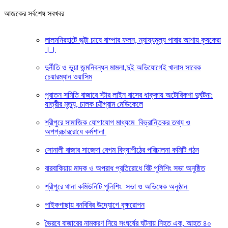
আজকের সর্বশেষ সবখবর
লালমনিরহাটে ভুট্টা চাষে বাম্পার ফলন, ন্যায্যমুল্য পাবার আশায় কৃষকেরা
।।
দুর্নীতি ও ভুয়া জন্মনিবন্ধন মামলা,দুই অভিযোগেই খালাস সাবেক
চেয়ারম্যান ওয়াসিম
পুরাতন সমিতি বাজারে স্টার লাইন বাসের ধাক্কায় অটোরিকশা দুর্ঘটনা:
যাত্রীর মৃত্যু, চালক চট্টগ্রাম মেডিকেলে
শ্রীপুরে সামাজিক যোগাযোগ মাধ্যমে বিভ্রান্তিকর তথ্য ও
অপপ্রচাররোধে কর্মশালা
সোনালী বাজার সাজেদা বেগম বিদ্যাপীঠের পরিচালনা কমিটি গঠন
বারবাকিয়ায় মাদক ও অপরাধ প্রতিরোধে বিট পুলিশিং সভা অনুষ্ঠিত
শ্রীপুরে থানা কমিউনিটি পুলিশিং সভা ও অভিষেক অনুষ্ঠান
পাইকগাছায় বনবিবির উদ্যোগে বৃক্ষরোপন
ভৈরবে বাজারের নামকরণ নিয়ে সংঘর্ষের ঘটনায় নিহত এক, আহত ৪০