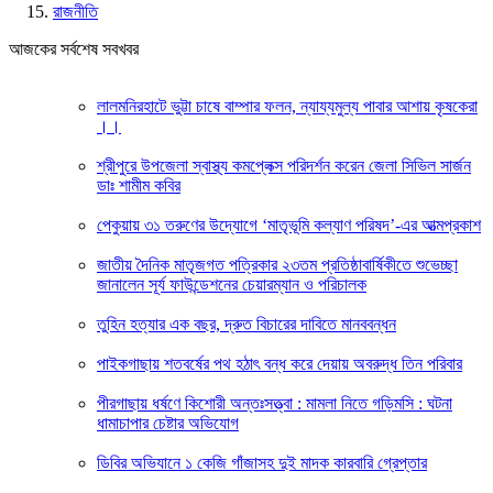
রাজনীতি
আজকের সর্বশেষ সবখবর
লালমনিরহাটে ভুট্টা চাষে বাম্পার ফলন, ন্যায্যমুল্য পাবার আশায় কৃষকেরা
।।
শ্রীপুরে উপজেলা স্বাস্থ্য কমপ্লেক্স পরিদর্শন করেন জেলা সিভিল সার্জন
ডাঃ শামীম কবির
পেকুয়ায় ৩১ তরুণের উদ্যোগে ‘মাতৃভূমি কল্যাণ পরিষদ’-এর আত্মপ্রকাশ
জাতীয় দৈনিক মাতৃজগত পত্রিকার ২৩তম প্রতিষ্ঠাবার্ষিকীতে শুভেচ্ছা
জানালেন সূর্য ফাউন্ডেশনের চেয়ারম্যান ও পরিচালক
তুহিন হত্যার এক বছর, দ্রুত বিচারের দাবিতে মানববন্ধন
পাইকগাছায় শতবর্ষের পথ হঠাৎ বন্ধ করে দেয়ায় অবরুদ্ধ তিন পরিবার
পীরগাছায় ধর্ষণে কিশোরী অন্তঃসত্ত্বা : মামলা নিতে গড়িমসি : ঘটনা
ধামাচাপার চেষ্টার অভিযোগ
ডিবির অভিযানে ১ কেজি গাঁজাসহ দুই মাদক কারবারি গ্রেপ্তার