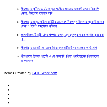
পীরগাছায় পুলিশকে ঘটনাস্থল দেখিয়ে মামলার আসামী হলেন বিএনপি
নেতা: নিরপেক্ষ তদন্ত দাবি
পীরগাছায় সাজু-শাকিল বাহিনীর তাণ্ডব: নিরাপত্তাহীনতায় প্রবাসী সাবেক
সেনা ও ইউপি সদস্যের পরিবার
লালমনিরহাটে ভুট্টা চাষে বাম্পার ফলন, ন্যায্যমুল্য পাবার আশায় কৃষকেরা
।।
পীরগাছায় মোবাইলে ডেকে নিয়ে ব্যবসায়ীর উপর হামলার অভিযোগ
পীরগাছায় কিন্ডার গার্টেন ও বে-সরকারি শিক্ষা প্রতিষ্ঠানের শিক্ষকদের
মানববন্ধন
Themes Created by
BDITWork.com