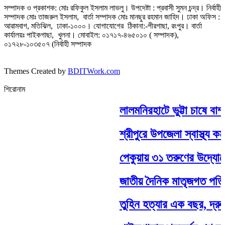
সম্পাদক ও প্রকাশক: মোঃ রফিকুল ইসলাম লাভলু। উপদেষ্টা : প্রবাসী সুমন চন্দ্র। নির্বাহী
সম্পাদক মোঃ তাজরুল‌‌ ইসলাম, বার্তা সম্পাদক মোঃ মানছুর রহমান জাহিদ। ঢাকা অফিস :
আরামবাগ, মতিঝিল, ঢাকা-১০০০। যোগাযোগের ঠিকানা:-পীরগাছা‌, রংপুর। বার্তা
কার্যালয়ঃ পাইকগাছা, খুলনা। মোবাইল: ০১৭১৭-৪৬৫০১০ ( সম্পাদক),
০১৭২৮-১০৩৫০৭ (নির্বাহী সম্পাদক
Themes Created by
BDITWork.com
শিরোনাম
লালমনিরহাটে ভুট্টা চাষে বাম
শ্রীপুরে উপজেলা স্বাস্থ্য কম
পেকুয়ায় ৩১ তরুণের উদ্যোগে 
জাতীয় দৈনিক মাতৃজগত পত্রিকা
তুহিন হত্যার এক বছর, দ্রুত