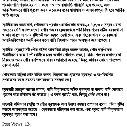
প্রকার পানি প্রবাহ হয় না। ফলে শত শত বাসাবাড়ি পানিবন্দি হয়ে পড়েছে, এবং
আকস্মিকভাবে পানি প্রবেশ করায় অনেকের ঘরের মালামাল ও আসবাবপত্র নষ্ট হয়ে আর্থিক
ক্ষতি হয়েছে।
স্থানীয়দের অভিযোগ, পৌরসভার প্রধান ওয়ার্ডগুলোর মধ্যে১,২ ৪,৫,ও ৬ নম্বর ওয়ার্ড
সবচেয়ে বেশি ক্ষতিগ্রস্ত। পৌর শহরের কেন্দ্রস্থলে পানি নিষ্কাশনের সঠিক ব্যবস্থা না
থাকার কারণে সামান্য বৃষ্টিতেই জলাবদ্ধতা দেখা দেয়, এবং শহরের খাল ও ড্রেনগুলো
অপরিকল্পিতভাবে ভরাট করার ফলে পানি নিষ্কাশন প্রায় অসম্ভব হয়ে পড়েছে।
স্থানীয় স্বেচ্ছাসেবী পৌর বাসিন্দা জাকারিয়া মাসুদ জলিল জানান, পৌর কর্তৃপক্ষের
উদাসীনতার কারণে পৌরবাসীকে চরম দুর্ভোগ পোহাতে হচ্ছে। যদিও শহরের জলাবদ্ধতা
নিরসনের জন্য পৌর কর্তৃপক্ষকে বারবার জানানো হয়েছে, কিন্তু কার্যকর কোনো পদক্ষেপ
নেওয়া হয়নি।
পৌরসভার বাসিন্দা মইন উদ্দিন বলেন, নিম্নমানের ড্রেনেজ ব্যবস্থা ও অপরিকল্পিত
নগরায়নের ফলে সবসময় জলাবদ্ধতার সমস্যা হয়।
ব্যবসায়ী ছামছুল সরকার জানান, পানি নিষ্কাশনের সঠিক ব্যবস্থা না থাকায় পানি দোকানে
প্রবেশ করে মালামাল নষ্ট করেছে। এ রকম প্রায়ই ঘটে, কিন্তু কেউ দেখে না।
সহকারী কমিশনার (ভূমি) ও পৌর প্রশাসক আল ইয়াসা রহমান তাপাদার বলেন, “টানা বৃষ্টির
কারণে জলাবদ্ধতা হয়েছে। ড্রেনগুলো পরিষ্কার করা হচ্ছে, এবং দ্রুত পানি নিষ্কাশনের
ব্যবস্থা গ্রহণ করা হবে।
Post Views:
134