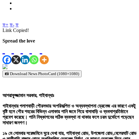
ফ+
ফ-
ফ
Link Copied!
Spread the love
📸 Download News PhotoCard (1080×1080)
আশরাফুজ্জামান সরকার, গাইবান্ধাঃ
গাইবান্ধার পলাশবাড়ী পৌরসভায় অপরিকল্পিত ও অব্যবস্থাপনা ড্রেনেজ এর কারণে একটু
বৃষ্টি হলে পৌর শহরের বিভিন্ন এলাকায় পানি জমে গিয়ে বাসাবাড়ি ও ব্যবসাপ্রতিষ্ঠানে
প্রবেশ করেছে। পানি নিষ্কাশনের সঠিক ব্যবস্থা না থাকার ফলে চরম দুর্ভোগে পড়েছেন
সাধারণ জনগণ।
১৯ মে সোমবার সরেজমিনে ঘুরে দেখা যায়, গাইবান্ধা রোড, উপজেলা রোড,বেলেরঘাট রোড
ও কালীবাড়ি বাজার রোডে অপরিকল্পিত ড্রেনেজ নির্মাণ, যে কারণে ড্রেনেজ দিয়ে কোন