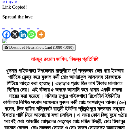
ফ+
ফ-
ফ
Link Copied!
Spread the love
📸 Download News PhotoCard (1080×1080)
মানছুর রহমান জাহিদ,
নিজস্ব প্রতিনিধি
খুলনার পাইকগাছা উপজেলার রাড়ুলীতে পূর্ব শত্রুতার জের ধরে ইফতার
পার্টিকে কেন্দ্র করে যুবদল কর্মী মোঃ আশরাফুল আলমসহ চারজনকে
পিটিয়ে আহত করা হয়েছে। এছাড়াও প্রায় তিন লাখ টাকার মালামাল
ছিনিয়ে নেয়। এই ঘটনায় ৫ জনকে আসামি করে থানায় একটি মামলা
দায়ের করা হয়েছে। শনিবার দুপুরে পাইকগাছা রিপোর্টার্স ইউনিটির
কার্যালয়ে লিখিত সংবাদ সম্মেলনে যুবদল কর্মী মোঃ আশরাফুল আলম (৩৮)
বলেন, নিজ বাড়ির সন্নিকটে রাড়ুলী ইউপির শ্রীকন্ঠপুরে মঙ্গলবার সন্ধ্যায়
ইফতার পার্টি নিয়ে আলোচনা সভা চলছিল। এ সময় কোন কিছু বুঝে ওঠার
আগেই মোঃ আজমীর মোড়লের নেতৃত্বে মোঃ মজিদ মিস্ত্রী, মোঃ মিজানুর
রহমান মোড়ল, মোঃ নজরুল মোড়ল ও মোঃ হারুন মোড়লসহ অজ্ঞাতনামা