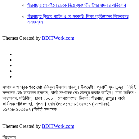
পীরগাছায় মোবাইলে ডেকে নিয়ে ব্যবসায়ীর উপর হামলার অভিযোগ
পীরগাছায় কিন্ডার গার্টেন ও বে-সরকারি শিক্ষা প্রতিষ্ঠানের শিক্ষকদের
মানববন্ধন
Themes Created by
BDITWork.com
সম্পাদক ও প্রকাশক: মোঃ রফিকুল ইসলাম লাভলু। উপদেষ্টা : প্রবাসী সুমন চন্দ্র। নির্বাহী
সম্পাদক মোঃ তাজরুল‌‌ ইসলাম, বার্তা সম্পাদক মোঃ মানছুর রহমান জাহিদ। ঢাকা অফিস :
আরামবাগ, মতিঝিল, ঢাকা-১০০০। যোগাযোগের ঠিকানা:-পীরগাছা‌, রংপুর। বার্তা
কার্যালয়ঃ পাইকগাছা, খুলনা। মোবাইল: ০১৭১৭-৪৬৫০১০ ( সম্পাদক),
০১৭২৮-১০৩৫০৭ (নির্বাহী সম্পাদক
Themes Created by
BDITWork.com
শিরোনাম