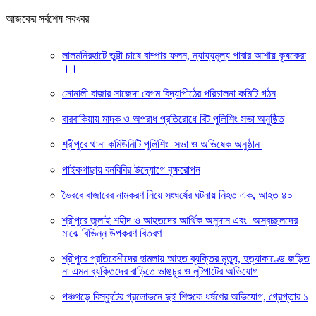
আজকের সর্বশেষ সবখবর
লালমনিরহাটে ভুট্টা চাষে বাম্পার ফলন, ন্যায্যমুল্য পাবার আশায় কৃষকেরা
।।
সোনালী বাজার সাজেদা বেগম বিদ্যাপীঠের পরিচালনা কমিটি গঠন
বারবাকিয়ায় মাদক ও অপরাধ প্রতিরোধে বিট পুলিশিং সভা অনুষ্ঠিত
শ্রীপুরে থানা কমিউনিটি পুলিশিং সভা ও অভিষেক অনুষ্ঠান
পাইকগাছায় বনবিবির উদ্যোগে বৃক্ষরোপন
ভৈরবে বাজারের নামকরণ নিয়ে সংঘর্ষের ঘটনায় নিহত এক, আহত ৪০
শ্রীপুরে জুলাই শহীদ ও আহতদের আর্থিক অনুদান এবং অস্বচ্ছলদের
মাঝে বিভিন্ন উপকরণ বিতরণ
শ্রীপুরে প্রতিবেশীদের হামলায় আহত ব্যক্তির মৃত্যু, হত্যাকাণ্ডে জড়িত
না এমন ব্যক্তিদের বাড়িতে ভাঙচুর ও লুটপাটের অভিযোগ
পঞ্চগড়ে বিস্কুটের প্রলোভনে দুই শিশুকে ধর্ষণের অভিযোগ, গ্রেপ্তার ১