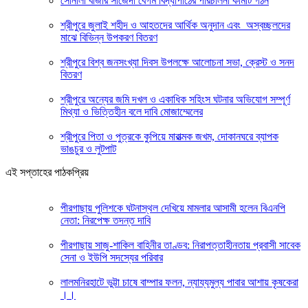
সোনালী বাজার সাজেদা বেগম বিদ্যাপীঠের পরিচালনা কমিটি গঠন
শ্রীপুরে জুলাই শহীদ ও আহতদের আর্থিক অনুদান এবং অস্বচ্ছলদের
মাঝে বিভিন্ন উপকরণ বিতরণ
শ্রীপুরে বিশ্ব জনসংখ্যা দিবস উপলক্ষে আলোচনা সভা, ক্রেস্ট ও সনদ
বিতরণ
শ্রীপুরে অন্যের জমি দখল ও একাধিক সহিংস ঘটনার অভিযোগ সম্পূর্ণ
মিথ্যা ও ভিত্তিহীন বলে দাবি মোজাম্মেলের
শ্রীপুরে পিতা ও পুত্রকে কুপিয়ে মারাত্মক জখম, দোকানঘরে ব্যাপক
ভাঙচুর ও লুটপাট
এই সপ্তাহের পাঠকপ্রিয়
পীরগাছায় পুলিশকে ঘটনাস্থল দেখিয়ে মামলার আসামী হলেন বিএনপি
নেতা: নিরপেক্ষ তদন্ত দাবি
পীরগাছায় সাজু-শাকিল বাহিনীর তাণ্ডব: নিরাপত্তাহীনতায় প্রবাসী সাবেক
সেনা ও ইউপি সদস্যের পরিবার
লালমনিরহাটে ভুট্টা চাষে বাম্পার ফলন, ন্যায্যমুল্য পাবার আশায় কৃষকেরা
।।