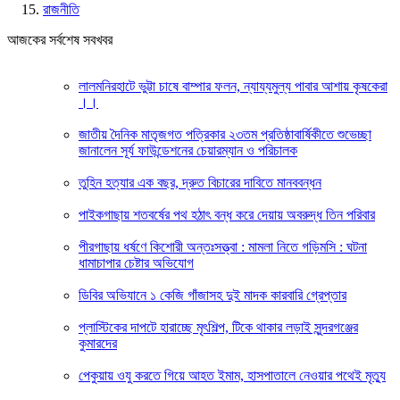
রাজনীতি
আজকের সর্বশেষ সবখবর
লালমনিরহাটে ভুট্টা চাষে বাম্পার ফলন, ন্যায্যমুল্য পাবার আশায় কৃষকেরা
।।
জাতীয় দৈনিক মাতৃজগত পত্রিকার ২৩তম প্রতিষ্ঠাবার্ষিকীতে শুভেচ্ছা
জানালেন সূর্য ফাউন্ডেশনের চেয়ারম্যান ও পরিচালক
তুহিন হত্যার এক বছর, দ্রুত বিচারের দাবিতে মানববন্ধন
পাইকগাছায় শতবর্ষের পথ হঠাৎ বন্ধ করে দেয়ায় অবরুদ্ধ তিন পরিবার
পীরগাছায় ধর্ষণে কিশোরী অন্তঃসত্ত্বা : মামলা নিতে গড়িমসি : ঘটনা
ধামাচাপার চেষ্টার অভিযোগ
ডিবির অভিযানে ১ কেজি গাঁজাসহ দুই মাদক কারবারি গ্রেপ্তার
প্লাস্টিকের দাপটে হারাচ্ছে মৃৎশিল্প, টিকে থাকার লড়াই সুন্দরগঞ্জের
কুমারদের
পেকুয়ায় ওযু করতে গিয়ে আহত ইমাম, হাসপাতালে নেওয়ার পথেই মৃত্যু