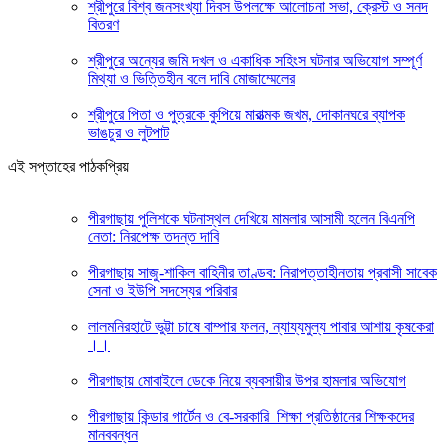
শ্রীপুরে বিশ্ব জনসংখ্যা দিবস উপলক্ষে আলোচনা সভা, ক্রেস্ট ও সনদ
বিতরণ
শ্রীপুরে অন্যের জমি দখল ও একাধিক সহিংস ঘটনার অভিযোগ সম্পূর্ণ
মিথ্যা ও ভিত্তিহীন বলে দাবি মোজাম্মেলের
শ্রীপুরে পিতা ও পুত্রকে কুপিয়ে মারাত্মক জখম, দোকানঘরে ব্যাপক
ভাঙচুর ও লুটপাট
এই সপ্তাহের পাঠকপ্রিয়
পীরগাছায় পুলিশকে ঘটনাস্থল দেখিয়ে মামলার আসামী হলেন বিএনপি
নেতা: নিরপেক্ষ তদন্ত দাবি
পীরগাছায় সাজু-শাকিল বাহিনীর তাণ্ডব: নিরাপত্তাহীনতায় প্রবাসী সাবেক
সেনা ও ইউপি সদস্যের পরিবার
লালমনিরহাটে ভুট্টা চাষে বাম্পার ফলন, ন্যায্যমুল্য পাবার আশায় কৃষকেরা
।।
পীরগাছায় মোবাইলে ডেকে নিয়ে ব্যবসায়ীর উপর হামলার অভিযোগ
পীরগাছায় কিন্ডার গার্টেন ও বে-সরকারি শিক্ষা প্রতিষ্ঠানের শিক্ষকদের
মানববন্ধন