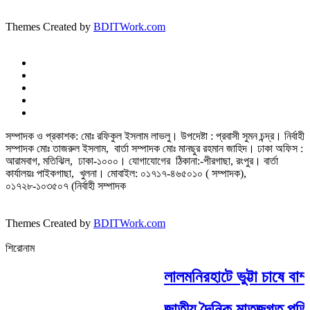
Themes Created by
BDITWork.com
সম্পাদক ও প্রকাশক: মোঃ রফিকুল ইসলাম লাভলু। উপদেষ্টা : প্রবাসী সুমন চন্দ্র। নির্বাহী
সম্পাদক মোঃ তাজরুল‌‌ ইসলাম, বার্তা সম্পাদক মোঃ মানছুর রহমান জাহিদ। ঢাকা অফিস :
আরামবাগ, মতিঝিল, ঢাকা-১০০০। যোগাযোগের ঠিকানা:-পীরগাছা‌, রংপুর। বার্তা
কার্যালয়ঃ পাইকগাছা, খুলনা। মোবাইল: ০১৭১৭-৪৬৫০১০ ( সম্পাদক),
০১৭২৮-১০৩৫০৭ (নির্বাহী সম্পাদক
Themes Created by
BDITWork.com
শিরোনাম
লালমনিরহাটে ভুট্টা চাষে বাম
জাতীয় দৈনিক মাতৃজগত পত্রিকা