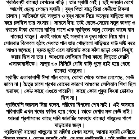
প্রতিবন্ধী বানেছা বেগমের বাড়ি। তার স্বামী নেই। দুই সন্তান রেখে
আগেই ছেড়ে গেছেন স্বামী। বৃদ্ধ পিতা বাচ্চু মিয়া ফেনীতে রিকসা
চালান। অতিকষ্টে দুই সন্তান ও বৃদ্ধ মাকে নিয়ে অন্যের বাড়িতে কাজ
করে চলছিল তার সংসার। সামনে ঈদ! তাই ছেলে-মেয়ের নতুন কাপড় ও
খরচের টাকা যোগারে বাড়ির পাশে এক ব্যক্তির আলু তোলার কাজে যান
বানেছা খাতুন। একই কাজে দুই সন্তান ও বৃদ্ধ মাকে নিয়ে যান।
সোমবার বিকেলে হঠাৎ দেখতে পান তার গোছালো বাড়িঘরে দাউ দাউ করে
আগুন জ¦লছে। দ্রুত ছুটে এসে হাউমাউ করে কাঁদা ছাড়া কোন কিছুই
করার ছিল না তার। আগুনের লেলিহান শিখা কাছে ভিড়তে দেয়নি
এলাকাবাসীকে। মাত্র ৩০ মিনিটে গোটা বাড়ি পুড়ে ছাই হয়ে গেছে
বানেছা খাতুনের।
স্থানীয় এলাকাবাসী ঈসা খাঁন বলেন, কোথা থেকে আগুন লেগেছে, কেউ
জানে না। চৈত্র মাসে প্রখর রোদের কারণে আগুনের লেলিহান শিখা ছিল
ভয়াবহ। কেউ কাছে এগুতে পারেনি। কাছে কোন পুকুর কিংবা ডোবাও
ছিল না।
প্রতিবেশি জয়নাল মিয়া বলেন, গরীবের বিপদের শেষ নাই। এই অসহায়
পরিবারটি এখন পথের ফকির হয়ে গেছে। তাকে দেখার মত কেউ নাই।
আমরা প্রশাসনের কাছে দাবি জানাচ্ছি অসহায় বানেছা খাতুনের পাশে
দাড়ানোর জন্য।
প্রতিবন্ধী বানেছা খাতুনের মা মর্জিনা বেগম বলেন, আমার স্বামী ফেনীতে
রিকসা চালায়। মেয়ের জামাই নেই, সে বাক প্রতিবন্ধী। দুই নাতীর নতুন