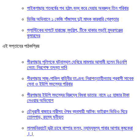
পাইকগাছায় শতবর্ষের পথ হঠাৎ বন্ধ করে দেয়ায় অবরুদ্ধ তিন পরিবার
ডিবির অভিযানে ১ কেজি গাঁজাসহ দুই মাদক কারবারি গ্রেপ্তার
প্লাস্টিকের দাপটে হারাচ্ছে মৃৎশিল্প, টিকে থাকার লড়াই সুন্দরগঞ্জের
কুমারদের
এই সপ্তাহের পাঠকপ্রিয়
পীরগাছায় পুলিশকে ঘটনাস্থল দেখিয়ে মামলার আসামী হলেন বিএনপি
নেতা: নিরপেক্ষ তদন্ত দাবি
পীরগাছায় সাজু-শাকিল বাহিনীর তাণ্ডব: নিরাপত্তাহীনতায় প্রবাসী সাবেক
সেনা ও ইউপি সদস্যের পরিবার
পীরগাছায় ইউপি সদস্যের বিরুদ্ধে বিধবা ভাতার নামে ২৫ হাজার টাকা
নেওয়ার অভিযোগ
চৌধুরানী বাজারে নারীসহ ঔষধ ব্যবসায়ী আটক: ভাইরাল ভিডিও ঘিরে
তোলপাড়, রহস্য ঘনীভূত
লালমনিরহাটে ভুট্টা চাষে বাম্পার ফলন, ন্যায্যমুল্য পাবার আশায় কৃষকেরা
।।