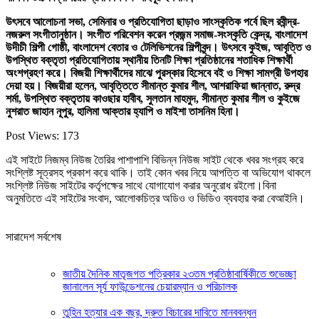
উৎসবে আলোচনা সভা, সেমিনার ও প্রতিযোগিতা ছাড়াও সাংস্কৃতিক পর্বে ছিল রবীন্দ্র-
নজরুল সংগীতানুষ্ঠান। সংগীত পরিবেশন করেন প্রজন্ম সমাজ-সংস্কৃতি কেন্দ্র, বাংলাদেশ
উদীচী শিল্পী গোষ্ঠী, বাংলাদেশ বেতার ও টেলিভিশনের শিল্পীবৃন্দ। উৎসবে কুইজ, আবৃত্তি ও
উপস্থিত বক্তৃতা প্রতিযোগিতায় স্থানীয় তিনটি শিক্ষা প্রতিষ্ঠানের শতাধিক শিক্ষার্থী
অংশগ্রহণ করে। বিজয়ী শিক্ষার্থীদের মাঝে পুরস্কার হিসেবে বই ও শিক্ষা সামগ্রী উপহার
দেয়া হয়। বিজয়ীরা হলেন, আবৃত্তিতে সীমান্ত কুমার শীল, আশরাফিয়া জান্নাত, রুদ্র
শর্মা, উপস্থিত বক্তৃতায় কাওছার হাবীব, সুলতান মাহমুদ, সীমান্ত কুমার শীল ও কুইজে
নুশরাত জাহান নূপুর, হালিমা আক্তার হ্যাপি ও মাইশা তাসনিম হিনা।
Post Views:
173
এই সাইটে নিজম্ব নিউজ তৈরির পাশাপাশি বিভিন্ন নিউজ সাইট থেকে খবর সংগ্রহ করে
সংশ্লিষ্ট সূত্রসহ প্রকাশ করে থাকি। তাই কোন খবর নিয়ে আপত্তি বা অভিযোগ থাকলে
সংশ্লিষ্ট নিউজ সাইটের কর্তৃপক্ষের সাথে যোগাযোগ করার অনুরোধ রইলো।বিনা
অনুমতিতে এই সাইটের সংবাদ, আলোকচিত্র অডিও ও ভিডিও ব্যবহার করা বেআইনি।
সারাদেশ সর্বশেষ
জাতীয় দৈনিক মাতৃজগত পত্রিকার ২৩তম প্রতিষ্ঠাবার্ষিকীতে শুভেচ্ছা
জানালেন সূর্য ফাউন্ডেশনের চেয়ারম্যান ও পরিচালক
তুহিন হত্যার এক বছর, দ্রুত বিচারের দাবিতে মানববন্ধন