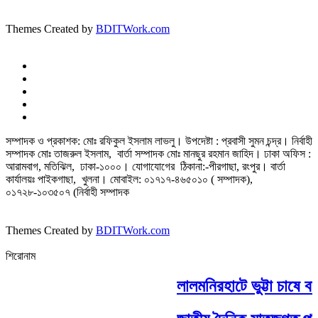
Themes Created by
BDITWork.com
সম্পাদক ও প্রকাশক: মোঃ রফিকুল ইসলাম লাভলু। উপদেষ্টা : প্রবাসী সুমন চন্দ্র। নির্বাহী
সম্পাদক মোঃ তাজরুল‌‌ ইসলাম, বার্তা সম্পাদক মোঃ মানছুর রহমান জাহিদ। ঢাকা অফিস :
আরামবাগ, মতিঝিল, ঢাকা-১০০০। যোগাযোগের ঠিকানা:-পীরগাছা‌, রংপুর। বার্তা
কার্যালয়ঃ পাইকগাছা, খুলনা। মোবাইল: ০১৭১৭-৪৬৫০১০ ( সম্পাদক),
০১৭২৮-১০৩৫০৭ (নির্বাহী সম্পাদক
Themes Created by
BDITWork.com
শিরোনাম
লালমনিরহাটে ভুট্টা চাষে বা