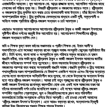
এমাজউদ্দীন আহমেদ। মূল আলোচক মো. আব্দুর রাজ্জাক বলেন, আলোকিত পাঠকের কাছে
লেখকের ধর্ম পরিচয় মূখ্য নয়। বিষয়টি রবীন্দ্রনাথ ও নজরুলের কাছেও সত্য। রবীন্দ্রনাথ
ও নজরুলকে হিন্দু-মুসলিম মনে করার চেয়ে মানবতাবাদী ভাবা উত্তম। তাঁরা ছিলেন নিখাদ
অসাম্প্রদায়িক মানুষ। হিন্দু মুসলিমের মেলবন্ধনের মাধ্যমে একটি সুখী, সমৃদ্ধশালী ও
অহিংস সমাজ প্রতিষ্ঠায় রবীন্দ্র-নজরুল অধ্যয়ন ও চর্চা আবশ্যক।
এছাড়াও অন্যান্য আলোচকদের আলোচনায় রবীন্দ্রনাথ ঠাকুর ও কাজী নজরুল ইসলামের
সৃষ্টিশীল জীবন দর্শনের বহুমুখী দিক আলোচিত হয়। আলোচকগণ শিক্ষার্থীদের রবীন্দ্র-
নজরুল অধ্যয়নে তাগিদ দেন।
কবি ও শিক্ষক কৃষ্ণ কমল বর্মনের সঞ্চালনায় ও প্রবীণ শিক্ষক মো. ইমান আলী’র
সভাপতিত্বে এতে শুভেচ্ছা বক্তব্য রাখেন প্রজন্ম সমাজ-সংস্কৃতি কেন্দ্রের প্রতিষ্ঠাতা মীর
রবি। তিনি বলেন, বাংলা ভাষা ও সংস্কৃতিকে বৃহৎ পরিসরে সমৃদ্ধ করেছেন যে দুজন
বাঙালি মনীষা, তার সবটা জুড়ে রবীন্দ্রনাথ ঠাকুর ও কাজী নজরুল ইসলাম আমাদের জাতীয়
জীবনে অবিচ্ছেদ্য সম্পর্ক গড়ে তুলেছেন। মানব সভ্যতার উন্নয়নে রবীন্দ্রনাথ ও
নজরুলের পরম্পরা বহন করছে সংস্কারবাদী বাঙালি সমাজ।বাঙালি মুসলিম ও হিন্দু সমাজের
পশ্চাদমুখীতার দরুন সাম্প্রদায়িকতার যে বিষবাস্প একবিংশ শতকে এসেও বিশ্বের অন্যান্য
দেশের মতো বাংলাদেশকে অস্থিতিশীল করে তুলছে, তা থেকে উত্তরণের অন্যতম উপায়
হতে পারে রবীন্দ্র-নজরুল অধ্যয়ন। আমরা চাই নতুন প্রজন্মের মাঝে রবীন্দ্রনাথ ঠাকুর ও
কাজী নজরুল ইসলামের রচনাসমূহ বহুলপঠিত হোক এবং একই সঙ্গে আজকের তরুণেরা
তাঁদের মানবতাবাদী দর্শন চর্চায় মনোনিবেশ করুক। এই লক্ষ্যে আমরা রবীন্দ্র-নজরুল
সম্পর্কিত প্রচলিত প্রোপাগান্ডা, ভুল ও বিভ্রান্তিগুলোকে খন্ডন করে পরিশালীত
মননকাঠামো তৈরির সংগ্রামকে এগিয়ে নিতে আগ্রহী। এই চাওয়া থেকেই আমাদের
‘রবীন্দ্র-নজরুল উৎসব’র উদ্যোগ। এতে আরও বক্তব্য রাখেন, অন্নদানগর দ্বিমুখী
বালিকা উচ্চ বিদ্যালয়ের প্রধান শিক্ষক শাহনূর ইসলাম।