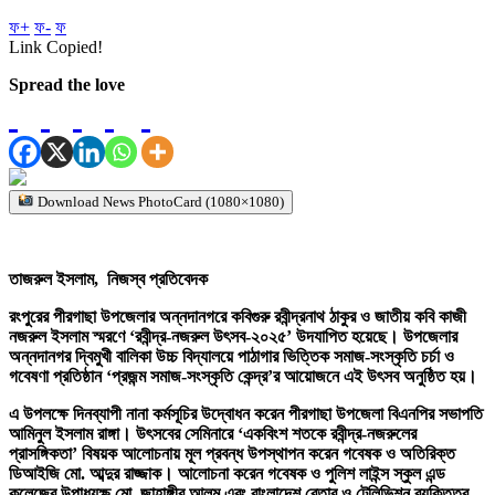
ফ+
ফ-
ফ
Link Copied!
Spread the love
Download News PhotoCard (1080×1080)
তাজরুল ইসলাম, নিজস্ব প্রতিবেদক
রংপুরের পীরগাছা উপজেলার অন্নদানগরে কবিগুরু রবীন্দ্রনাথ ঠাকুর ও জাতীয় কবি কাজী
নজরুল ইসলাম স্মরণে ‘রবীন্দ্র-নজরুল উৎসব-২০২৫’ উদযাপিত হয়েছে। উপজেলার
অন্নদানগর দ্বিমুখী বালিকা উচ্চ বিদ্যালয়ে পাঠাগার ভিত্তিক সমাজ-সংস্কৃতি চর্চা ও
গবেষণা প্রতিষ্ঠান ‘প্রজন্ম সমাজ-সংস্কৃতি কেন্দ্র’র আয়োজনে এই উৎসব অনুষ্ঠিত হয়।
এ উপলক্ষে দিনব্যাপী নানা কর্মসূচির উদ্বোধন করেন পীরগাছা উপজেলা বিএনপির সভাপতি
আমিনুল ইসলাম রাঙ্গা। উৎসবের সেমিনারে ‘একবিংশ শতকে রবীন্দ্র-নজরুলের
প্রাসঙ্গিকতা’ বিষয়ক আলোচনায় মূল প্রবন্ধ উপস্থাপন করেন গবেষক ও অতিরিক্ত
ডিআইজি মো. আব্দুর রাজ্জাক। আলোচনা করেন গবেষক ও পুলিশ লাইন্স স্কুল এন্ড
কলেজের উপাধ্যক্ষ মো. জাহাঙ্গীর আলম এবং বাংলাদেশ বেতার ও টেলিভিশন ব্যক্তিত্ব