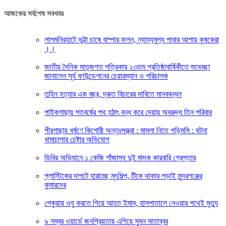
আজকের সর্বশেষ সবখবর
লালমনিরহাটে ভুট্টা চাষে বাম্পার ফলন, ন্যায্যমুল্য পাবার আশায় কৃষকেরা
।।
জাতীয় দৈনিক মাতৃজগত পত্রিকার ২৩তম প্রতিষ্ঠাবার্ষিকীতে শুভেচ্ছা
জানালেন সূর্য ফাউন্ডেশনের চেয়ারম্যান ও পরিচালক
তুহিন হত্যার এক বছর, দ্রুত বিচারের দাবিতে মানববন্ধন
পাইকগাছায় শতবর্ষের পথ হঠাৎ বন্ধ করে দেয়ায় অবরুদ্ধ তিন পরিবার
পীরগাছায় ধর্ষণে কিশোরী অন্তঃসত্ত্বা : মামলা নিতে গড়িমসি : ঘটনা
ধামাচাপার চেষ্টার অভিযোগ
ডিবির অভিযানে ১ কেজি গাঁজাসহ দুই মাদক কারবারি গ্রেপ্তার
প্লাস্টিকের দাপটে হারাচ্ছে মৃৎশিল্প, টিকে থাকার লড়াই সুন্দরগঞ্জের
কুমারদের
পেকুয়ায় ওযু করতে গিয়ে আহত ইমাম, হাসপাতালে নেওয়ার পথেই মৃত্যু
৯ নম্বর ওয়ার্ডে জনপ্রিয়তায় এগিয়ে সুমন মাতাব্বর