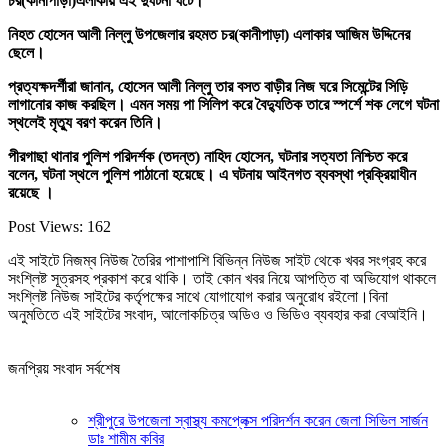
চর(কানীপাড়া)এলাকায় এই দুর্ঘটনা ঘটে।
নিহত হোসেন আলী নিল্লু উপজেলার রহমত চর(কানীপাড়া) এলাকার আজিম উদ্দিনের
ছেলে।
প্রত্যক্ষদর্শীরা জানান, হোসেন আলী নিল্লু তার বসত বাড়ীর নিজ ঘরে সিমেন্টের সিড়ি
লাগানোর কাজ করছিল। এমন সময় পা সিলিপ করে বৈদ্যুতিক তারে স্পর্শে শক লেগে ঘটনা
স্থলেই মৃত্যু বরণ করেন তিনি।
পীরগাছা থানার পুলিশ পরিদর্শক (তদন্ত) নাহিদ হোসেন, ঘটনার সত্যতা নিশ্চিত করে
বলেন, ঘটনা স্থলে পুলিশ পাঠানো হয়েছে। এ ঘটনায় আইনগত ব্যবস্থা প্রক্রিয়াধীন
রয়েছে ।
Post Views:
162
এই সাইটে নিজম্ব নিউজ তৈরির পাশাপাশি বিভিন্ন নিউজ সাইট থেকে খবর সংগ্রহ করে
সংশ্লিষ্ট সূত্রসহ প্রকাশ করে থাকি। তাই কোন খবর নিয়ে আপত্তি বা অভিযোগ থাকলে
সংশ্লিষ্ট নিউজ সাইটের কর্তৃপক্ষের সাথে যোগাযোগ করার অনুরোধ রইলো।বিনা
অনুমতিতে এই সাইটের সংবাদ, আলোকচিত্র অডিও ও ভিডিও ব্যবহার করা বেআইনি।
জনপ্রিয় সংবাদ সর্বশেষ
শ্রীপুরে উপজেলা স্বাস্থ্য কমপ্লেক্স পরিদর্শন করেন জেলা সিভিল সার্জন
ডাঃ শামীম কবির