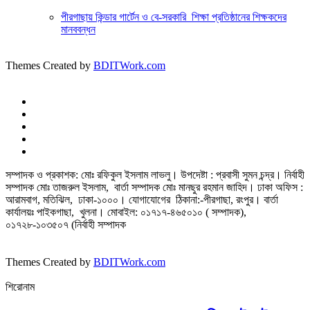
পীরগাছায় কিন্ডার গার্টেন ও বে-সরকারি শিক্ষা প্রতিষ্ঠানের শিক্ষকদের
মানববন্ধন
Themes Created by
BDITWork.com
সম্পাদক ও প্রকাশক: মোঃ রফিকুল ইসলাম লাভলু। উপদেষ্টা : প্রবাসী সুমন চন্দ্র। নির্বাহী
সম্পাদক মোঃ তাজরুল‌‌ ইসলাম, বার্তা সম্পাদক মোঃ মানছুর রহমান জাহিদ। ঢাকা অফিস :
আরামবাগ, মতিঝিল, ঢাকা-১০০০। যোগাযোগের ঠিকানা:-পীরগাছা‌, রংপুর। বার্তা
কার্যালয়ঃ পাইকগাছা, খুলনা। মোবাইল: ০১৭১৭-৪৬৫০১০ ( সম্পাদক),
০১৭২৮-১০৩৫০৭ (নির্বাহী সম্পাদক
Themes Created by
BDITWork.com
শিরোনাম