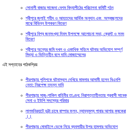
সোনালী বাজার সাজেদা বেগম বিদ্যাপীঠের পরিচালনা কমিটি গঠন
শ্রীপুরে জুলাই শহীদ ও আহতদের আর্থিক অনুদান এবং অস্বচ্ছলদের
মাঝে বিভিন্ন উপকরণ বিতরণ
শ্রীপুরে বিশ্ব জনসংখ্যা দিবস উপলক্ষে আলোচনা সভা, ক্রেস্ট ও সনদ
বিতরণ
শ্রীপুরে অন্যের জমি দখল ও একাধিক সহিংস ঘটনার অভিযোগ সম্পূর্ণ
মিথ্যা ও ভিত্তিহীন বলে দাবি মোজাম্মেলের
এই সপ্তাহের পাঠকপ্রিয়
পীরগাছায় পুলিশকে ঘটনাস্থল দেখিয়ে মামলার আসামী হলেন বিএনপি
নেতা: নিরপেক্ষ তদন্ত দাবি
পীরগাছায় সাজু-শাকিল বাহিনীর তাণ্ডব: নিরাপত্তাহীনতায় প্রবাসী সাবেক
সেনা ও ইউপি সদস্যের পরিবার
লালমনিরহাটে ভুট্টা চাষে বাম্পার ফলন, ন্যায্যমুল্য পাবার আশায় কৃষকেরা
।।
পীরগাছায় মোবাইলে ডেকে নিয়ে ব্যবসায়ীর উপর হামলার অভিযোগ