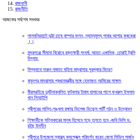
রাজধানী
রাজনীতি
আজকের সর্বশেষ সবখবর
লালমনিরহাটে ভুট্টা চাষে বাম্পার ফলন, ন্যায্যমুল্য পাবার আশায় কৃষকেরা
।।
সুন্দরগঞ্জে সীমানা বিরোধে রক্তক্ষয়ী সংঘর্ষ: আহত একাধিক, চোরাই ট্রলি
উদ্ধার‌
বিশ্বনাথে দারুন নাজাত মহিলা মাদ্রাসায় পুরস্কার বিতরণ
বাবুনগর মাদরাসায় প্রধানমন্ত্রীর সঙ্গে হেফাজত আমিরের সাক্ষাৎ
মীরসরাইয়ে দুর্ঘটনাকবলিত ফুটবলার ইমাম হাসানের পাশে ফখরুল ইসলাম
খান সিআইপি
শ্রীপুরের শান্তি-শৃঙ্খলা রক্ষায় ভিলেজ ডিফেন্স পার্টি গঠন ও উদ্বোধন
শিক্ষার্থীকে সত্যিকারের মানুষ হিসেবে গড়ে তুলতে হবে -জবি ভিসি ড.
রইছ উদদীন
শ্রীপুরে উপজেলা স্বাস্থ্য কমপ্লেক্স পরিদর্শন করেন জেলা সিভিল সার্জন