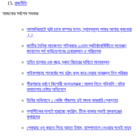
রাজনীতি
আজকের সর্বশেষ সবখবর
লালমনিরহাটে ভুট্টা চাষে বাম্পার ফলন, ন্যায্যমুল্য পাবার আশায় কৃষকেরা
।।
জাতীয় দৈনিক মাতৃজগত পত্রিকার ২৩তম প্রতিষ্ঠাবার্ষিকীতে শুভেচ্ছা
জানালেন সূর্য ফাউন্ডেশনের চেয়ারম্যান ও পরিচালক
তুহিন হত্যার এক বছর, দ্রুত বিচারের দাবিতে মানববন্ধন
পাইকগাছায় শতবর্ষের পথ হঠাৎ বন্ধ করে দেয়ায় অবরুদ্ধ তিন পরিবার
পীরগাছায় ধর্ষণে কিশোরী অন্তঃসত্ত্বা : মামলা নিতে গড়িমসি : ঘটনা
ধামাচাপার চেষ্টার অভিযোগ
ডিবির অভিযানে ১ কেজি গাঁজাসহ দুই মাদক কারবারি গ্রেপ্তার
প্লাস্টিকের দাপটে হারাচ্ছে মৃৎশিল্প, টিকে থাকার লড়াই সুন্দরগঞ্জের
কুমারদের
পেকুয়ায় ওযু করতে গিয়ে আহত ইমাম, হাসপাতালে নেওয়ার পথেই মৃত্যু