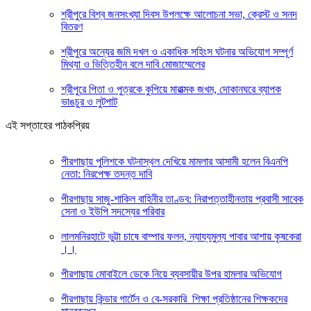
শ্রীপুরে বিশ্ব জনসংখ্যা দিবস উপলক্ষে আলোচনা সভা, ক্রেস্ট ও সনদ
বিতরণ
শ্রীপুরে অন্যের জমি দখল ও একাধিক সহিংস ঘটনার অভিযোগ সম্পূর্ণ
মিথ্যা ও ভিত্তিহীন বলে দাবি মোজাম্মেলের
শ্রীপুরে পিতা ও পুত্রকে কুপিয়ে মারাত্মক জখম, দোকানঘরে ব্যাপক
ভাঙচুর ও লুটপাট
এই সপ্তাহের পাঠকপ্রিয়
পীরগাছায় পুলিশকে ঘটনাস্থল দেখিয়ে মামলার আসামী হলেন বিএনপি
নেতা: নিরপেক্ষ তদন্ত দাবি
পীরগাছায় সাজু-শাকিল বাহিনীর তাণ্ডব: নিরাপত্তাহীনতায় প্রবাসী সাবেক
সেনা ও ইউপি সদস্যের পরিবার
লালমনিরহাটে ভুট্টা চাষে বাম্পার ফলন, ন্যায্যমুল্য পাবার আশায় কৃষকেরা
।।
পীরগাছায় মোবাইলে ডেকে নিয়ে ব্যবসায়ীর উপর হামলার অভিযোগ
পীরগাছায় কিন্ডার গার্টেন ও বে-সরকারি শিক্ষা প্রতিষ্ঠানের শিক্ষকদের