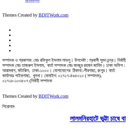
মানববন্ধন
Themes Created by
BDITWork.com
সম্পাদক ও প্রকাশক: মোঃ রফিকুল ইসলাম লাভলু। উপদেষ্টা : প্রবাসী সুমন চন্দ্র। নির্বাহী
সম্পাদক মোঃ তাজরুল‌‌ ইসলাম, বার্তা সম্পাদক মোঃ মানছুর রহমান জাহিদ। ঢাকা অফিস :
আরামবাগ, মতিঝিল, ঢাকা-১০০০। যোগাযোগের ঠিকানা:-পীরগাছা‌, রংপুর। বার্তা
কার্যালয়ঃ পাইকগাছা, খুলনা। মোবাইল: ০১৭১৭-৪৬৫০১০ ( সম্পাদক),
০১৭২৮-১০৩৫০৭ (নির্বাহী সম্পাদক
Themes Created by
BDITWork.com
শিরোনাম
লালমনিরহাটে ভুট্টা চাষে বা