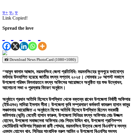
ফ+
ফ-
ফ
Link Copied!
Spread the love
📸 Download News PhotoCard (1080×1080)
“আবুল কালাম আজাদ, ময়মনসিংহ জেলা প্রতিনিধি: ময়মনসিংহের ফুলপুরে যথাযোগ্য
মর্যাদায় উদযাপিত হয়েছে জাতীয় মৎস্য সপ্তাহ ২০২৫। সোমবার ১৮ আগস্ট সকালে
উপজেলা পরিষদ মিলনায়তনে মৎস্য অফিসের আয়োজনে অনুষ্ঠিত হয় শুভ উদ্বোধন,
আলোচনা সভা ও পুরস্কার বিতরণ অনুষ্ঠান।
অনুষ্ঠানে প্রধান অতিথি হিসেবে উপস্থিত থেকে বক্তব্য রাখেন উপজেলা নির্বাহী অফিসার
(ইউএনও) সাদিয়া ইসলাম সীমা। উপজেলা কৃষি সম্প্রসারণ কর্মকর্তা কামরুল হাসান কামুর
সঞ্চালনায় আয়োজিত এ অনুষ্ঠানে বিশেষ অতিথি হিসেবে উপস্থিত ছিলেন সহকারী
কমিশনার (ভূমি) মেহেদী হাসান ফারুক, উপজেলা সিনিয়র মৎস্য অফিসার মোঃ উজ্জল
হোসেন, উপজেলা সমাজসেবা অফিসার মোঃ শিহাব উদ্দিন খান, উপজেলা প্রাণিসম্পদ
ভেটেরিনারি অফিসার প্রিয়াংকা রানী পোদ্দার, ময়মনসিংহ উত্তর জেলা বিএনপি’র সদস্য
এমদাদ হোসেন খান, সিনিয়র সাংবাদিক নুরুল আমিন ও উপজেলা বিএনপির সদস্য