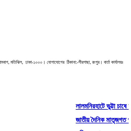
রামবাগ, মতিঝিল, ঢাকা-১০০০। যোগাযোগের ঠিকানা:-পীরগাছা‌, রংপুর। বার্তা কার্যালয়ঃ
লালমনিরহাটে ভুট্টা চাষে বা
জাতীয় দৈনিক মাতৃজগত পত্রিক