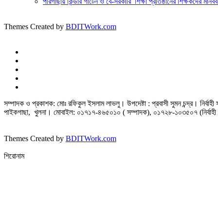
পীরগাছায় কিন্ডার গার্টেন ও বে-সরকারি শিক্ষা প্রতিষ্ঠানের শিক্ষকদের মানবব
Themes Created by
BDITWork.com
সম্পাদক ও প্রকাশক: মোঃ রফিকুল ইসলাম লাভলু। উপদেষ্টা : প্রবাসী সুমন চন্দ্র। নির্বা
পাইকগাছা, খুলনা। মোবাইল: ০১৭১৭-৪৬৫০১০ ( সম্পাদক), ০১৭২৮-১০৩৫০৭ (নির্বাহী 
Themes Created by
BDITWork.com
শিরোনাম