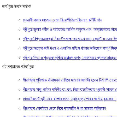
জনপ্রিয় সংবাদ সর্বশেষ
সোনালী বাজার সাজেদা বেগম বিদ্যাপীঠের পরিচালনা কমিটি গঠন
শ্রীপুরে জুলাই শহীদ ও আহতদের আর্থিক অনুদান এবং অস্বচ্ছলদের মাঝ
শ্রীপুরে বিশ্ব জনসংখ্যা দিবস উপলক্ষে আলোচনা সভা, ক্রেস্ট ও সনদ বি
শ্রীপুরে অন্যের জমি দখল ও একাধিক সহিংস ঘটনার অভিযোগ সম্পূর্ণ মিথ্য
শ্রীপুরে পিতা ও পুত্রকে কুপিয়ে মারাত্মক জখম, দোকানঘরে ব্যাপক ভাঙচুর 
এই সপ্তাহের পাঠকপ্রিয়
পীরগাছায় পুলিশকে ঘটনাস্থল দেখিয়ে মামলার আসামী হলেন বিএনপি নেতা: 
পীরগাছায় সাজু-শাকিল বাহিনীর তাণ্ডব: নিরাপত্তাহীনতায় প্রবাসী সাবেক
লালমনিরহাটে ভুট্টা চাষে বাম্পার ফলন, ন্যায্যমুল্য পাবার আশায় কৃষকেরা
পীরগাছায় মোবাইলে ডেকে নিয়ে ব্যবসায়ীর উপর হামলার অভিযোগ