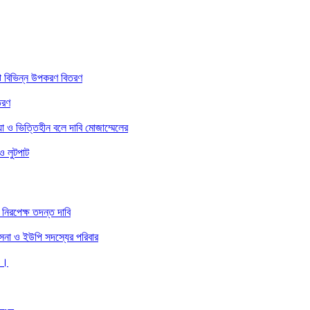
ে বিভিন্ন উপকরণ বিতরণ
তরণ
া ও ভিত্তিহীন বলে দাবি মোজাম্মেলের
ও লুটপাট
নিরপেক্ষ তদন্ত দাবি
 সেনা ও ইউপি সদস্যের পরিবার
 ।।