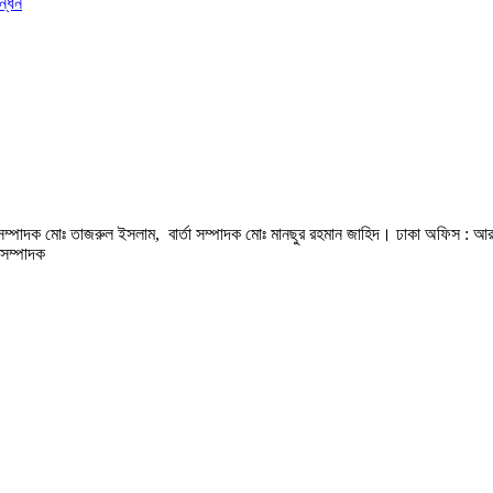
ন্ধন
হী সম্পাদক মোঃ তাজরুল‌‌ ইসলাম, বার্তা সম্পাদক মোঃ মানছুর রহমান জাহিদ। ঢাকা অফিস : আ
সম্পাদক