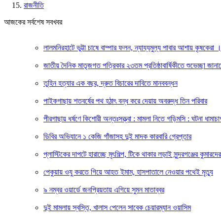
রাজনীতি
আজকের সর্বশেষ সবখবর
লালমনিরহাটে ভুট্টা চাষে বাম্পার ফলন, ন্যায্যমুল্য পাবার আশায় কৃষকেরা
জাতীয় দৈনিক মাতৃজগত পত্রিকার ২৩তম প্রতিষ্ঠাবার্ষিকীতে শুভেচ্ছা জানাল
তুহিন হত্যার এক বছর, দ্রুত বিচারের দাবিতে মানববন্ধন
পাইকগাছায় শতবর্ষের পথ হঠাৎ বন্ধ করে দেয়ায় অবরুদ্ধ তিন পরিবার
পীরগাছায় ধর্ষণে কিশোরী অন্তঃসত্ত্বা : মামলা নিতে গড়িমসি : ঘটনা ধামাচ
ডিবির অভিযানে ১ কেজি গাঁজাসহ দুই মাদক কারবারি গ্রেপ্তার
প্লাস্টিকের দাপটে হারাচ্ছে মৃৎশিল্প, টিকে থাকার লড়াই সুন্দরগঞ্জের কুমারদের
পেকুয়ায় ওযু করতে গিয়ে আহত ইমাম, হাসপাতালে নেওয়ার পথেই মৃত্যু
৯ নম্বর ওয়ার্ডে জনপ্রিয়তায় এগিয়ে সুমন মাতাব্বর
দুই মামলায় স্বস্তি, খালাস পেলেন সাবেক চেয়ারম্যান ওয়াসিম