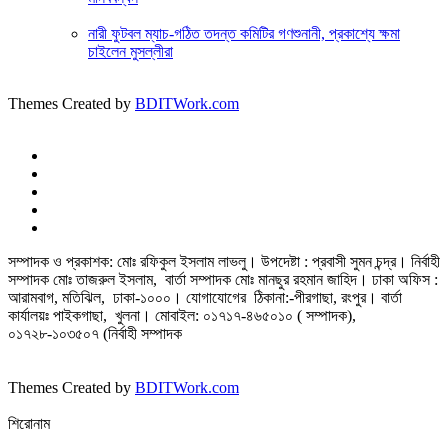
নারী ফুটবল ম্যাচ-গঠিত তদন্ত কমিটির গণশুনানী, প্রকাশ্যে ক্ষমা
চাইলেন মুসল্লীরা
Themes Created by
BDITWork.com
সম্পাদক ও প্রকাশক: মোঃ রফিকুল ইসলাম লাভলু। উপদেষ্টা : প্রবাসী সুমন চন্দ্র। নির্বাহী
সম্পাদক মোঃ তাজরুল‌‌ ইসলাম, বার্তা সম্পাদক মোঃ মানছুর রহমান জাহিদ। ঢাকা অফিস :
আরামবাগ, মতিঝিল, ঢাকা-১০০০। যোগাযোগের ঠিকানা:-পীরগাছা‌, রংপুর। বার্তা
কার্যালয়ঃ পাইকগাছা, খুলনা। মোবাইল: ০১৭১৭-৪৬৫০১০ ( সম্পাদক),
০১৭২৮-১০৩৫০৭ (নির্বাহী সম্পাদক
Themes Created by
BDITWork.com
শিরোনাম