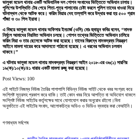
ভালুকা মডেল থানার একটি অভিযানিক দল গোপন সংবাদের ভিত্তিতে অভিযান চালায়।
পুলিশের উপস্থিতি টের পেয়ে পিতা-পুত্র পালানোর চেষ্টা করলে পুলিশ তাদের ধাওয়া দিয়ে
ঘটনাস্থল থেকে আটক করে। করিম মিয়ার দেহ তল্লাশি করে উদ্ধার করা হয় ৫০০ গ্রাম
গাঁজা ও ৩০ পিস ইয়াবা।
এ বিষয়ে ভালুকা মডেল থানার অফিসার ইনচার্জ (ওসি) মোঃ হুমায়ুন কবির বলেন, “মাদক
নির্মূলে আমাদের নিয়মিত অভিযান চলছে। গোপন তথ্যের ভিত্তিতে অভিযান চালিয়ে
করিম মিয়া ও তার ছেলেকে আটক করা হয়েছে। তাদের বিরুদ্ধে মাদকদ্রব্য নিয়ন্ত্রণ
আইনে মামলা দায়ের করে আদালতে পাঠানো হয়েছে। এ ধরনের অভিযান চলমান
থাকবে।”
এ ঘটনায় ভালুকা মডেল থানায় মাদকদ্রব্য নিয়ন্ত্রণ আইন ২০১৮-এর ৩৬(১) সারণির
১৯(ক)/১০(ক)/৪১ ধারায় একটি মামলা রুজু করা হয়েছে।
Post Views:
100
এই সাইটে নিজম্ব নিউজ তৈরির পাশাপাশি বিভিন্ন নিউজ সাইট থেকে খবর সংগ্রহ করে
সংশ্লিষ্ট সূত্রসহ প্রকাশ করে থাকি। তাই কোন খবর নিয়ে আপত্তি বা অভিযোগ থাকলে
সংশ্লিষ্ট নিউজ সাইটের কর্তৃপক্ষের সাথে যোগাযোগ করার অনুরোধ রইলো।বিনা
অনুমতিতে এই সাইটের সংবাদ, আলোকচিত্র অডিও ও ভিডিও ব্যবহার করা বেআইনি।
গণমাধ্যম সর্বশেষ
জাতীয় দৈনিক মাতৃজগত পত্রিকার ২৩তম প্রতিষ্ঠাবার্ষিকীতে শুভেচ্ছা