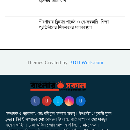
হামলার অভিযোগ
পীরগাছায় কিন্ডার গার্টেন ও বে-সরকারি শিক্ষা
প্রতিষ্ঠানের শিক্ষকদের মানববন্ধন
Themes Created by
BDITWork.com
সম্পাদক ও প্রকাশক: মোঃ রফিকুল ইসলাম লাভলু। উপদেষ্টা : প্রবাসী সুমন
চন্দ্র। নির্বাহী সম্পাদক মোঃ তাজরুল‌‌ ইসলাম, বার্তা সম্পাদক মোঃ মানছুর
রহমান জাহিদ। ঢাকা অফিস : আরামবাগ, মতিঝিল, ঢাকা-১০০০।