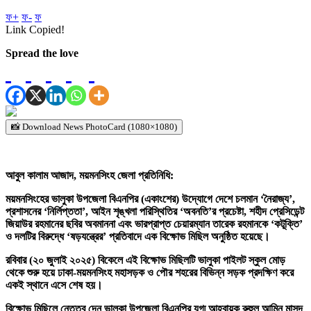
ফ+
ফ-
ফ
Link Copied!
Spread the love
📸 Download News PhotoCard (1080×1080)
আবুল কালাম আজাদ, ময়মনসিংহ জেলা প্রতিনিধি:
ময়মনসিংহের ভালুকা উপজেলা বিএনপির (একাংশের) উদ্যোগে দেশে চলমান ‘নৈরাজ্য’,
প্রশাসনের ‘নির্লিপ্ততা’, আইন শৃঙ্খলা পরিস্থিতির ‘অবনতি’র প্রচেষ্টা, শহীদ প্রেসিডেন্ট
জিয়াউর রহমানের ছবির অবমাননা এবং ভারপ্রাপ্ত চেয়ারম্যান তারেক রহমানকে ‘কটূক্তি’
ও দলটির বিরুদ্ধে ‘ষড়যন্ত্রের’ প্রতিবাদে এক বিক্ষোভ মিছিল অনুষ্ঠিত হয়েছে।
রবিবার (২০ জুলাই ২০২৫) বিকেলে এই বিক্ষোভ মিছিলটি ভালুকা পাইলট স্কুল মোড়
থেকে শুরু হয়ে ঢাকা-ময়মনসিংহ মহাসড়ক ও পৌর শহরের বিভিন্ন সড়ক প্রদক্ষিণ করে
একই স্থানে এসে শেষ হয়।
বিক্ষোভ মিছিলে নেতৃত্ব দেন ভালুকা উপজেলা বিএনপির যুগ্ম আহ্বায়ক রুহুল আমিন মাসুদ