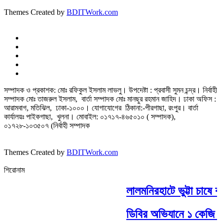
Themes Created by
BDITWork.com
সম্পাদক ও প্রকাশক: মোঃ রফিকুল ইসলাম লাভলু। উপদেষ্টা : প্রবাসী সুমন চন্দ্র। নির্বাহী
সম্পাদক মোঃ তাজরুল‌‌ ইসলাম, বার্তা সম্পাদক মোঃ মানছুর রহমান জাহিদ। ঢাকা অফিস :
আরামবাগ, মতিঝিল, ঢাকা-১০০০। যোগাযোগের ঠিকানা:-পীরগাছা‌, রংপুর। বার্তা
কার্যালয়ঃ পাইকগাছা, খুলনা। মোবাইল: ০১৭১৭-৪৬৫০১০ ( সম্পাদক),
০১৭২৮-১০৩৫০৭ (নির্বাহী সম্পাদক
Themes Created by
BDITWork.com
শিরোনাম
লালমনিরহাটে ভুট্টা চাষে ব
ডিবির অভিযানে ১ কেজি গাঁ