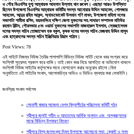
ও পৌর বিএনপির যুগ্ম আহ্বায়ক আহসান উল্লাহ খান রুবেল। এছাড়া আরও উপস্থিত
ছিলেন উপজেলা বিএনপির আহ্বায়ক কমিটির সদস্য আনোয়ার উদ্দিন আহমেদ, গোলজার
আহমেদ, আব্দুর রহিম আকন্দ, অ্যাডভোকেট উসমান গণি মাখন, উপজেলা মহিলা দলের
সভাপতি শামীমা রশিদ, ময়মনসিংহ দক্ষিণ জেলা যুবদলের সহ-সাধারণ সম্পাদক মতিউর
রহমান মিল্টন, পৌরসভার ৫নং ওয়ার্ড যুবদলের সভাপতি মাজহারুল ইসলাম, স্বেচ্ছাসেবক
দলের সদস্য সচিব তোজাম্মেল হক বকুল, কৃষক দলের সদস্য সচিব মেজবাহ উদ্দিন মাসুদ
এবং ছাত্রদলের সদস্য সচিব ইঞ্জিনিয়ার রিয়াদ পাঠান।
Post Views:
78
এই সাইটে নিজম্ব নিউজ তৈরির পাশাপাশি বিভিন্ন নিউজ সাইট থেকে খবর সংগ্রহ করে
সংশ্লিষ্ট সূত্রসহ প্রকাশ করে থাকি। তাই কোন খবর নিয়ে আপত্তি বা অভিযোগ থাকলে
সংশ্লিষ্ট নিউজ সাইটের কর্তৃপক্ষের সাথে যোগাযোগ করার অনুরোধ রইলো।বিনা
অনুমতিতে এই সাইটের সংবাদ, আলোকচিত্র অডিও ও ভিডিও ব্যবহার করা বেআইনি।
জনপ্রিয় সংবাদ সর্বশেষ
সোনালী বাজার সাজেদা বেগম বিদ্যাপীঠের পরিচালনা কমিটি গঠন
শ্রীপুরে জুলাই শহীদ ও আহতদের আর্থিক অনুদান এবং অস্বচ্ছলদের
মাঝে বিভিন্ন উপকরণ বিতরণ
শ্রীপুরে বিশ্ব জনসংখ্যা দিবস উপলক্ষে আলোচনা সভা, ক্রেস্ট ও সনদ