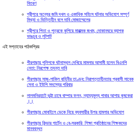
বিতরণ
শ্রীপুরে অন্যের জমি দখল ও একাধিক সহিংস ঘটনার অভিযোগ সম্পূর্ণ
মিথ্যা ও ভিত্তিহীন বলে দাবি মোজাম্মেলের
শ্রীপুরে পিতা ও পুত্রকে কুপিয়ে মারাত্মক জখম, দোকানঘরে ব্যাপক
ভাঙচুর ও লুটপাট
এই সপ্তাহের পাঠকপ্রিয়
পীরগাছায় পুলিশকে ঘটনাস্থল দেখিয়ে মামলার আসামী হলেন বিএনপি
নেতা: নিরপেক্ষ তদন্ত দাবি
পীরগাছায় সাজু-শাকিল বাহিনীর তাণ্ডব: নিরাপত্তাহীনতায় প্রবাসী সাবেক
সেনা ও ইউপি সদস্যের পরিবার
লালমনিরহাটে ভুট্টা চাষে বাম্পার ফলন, ন্যায্যমুল্য পাবার আশায় কৃষকেরা
।।
পীরগাছায় মোবাইলে ডেকে নিয়ে ব্যবসায়ীর উপর হামলার অভিযোগ
পীরগাছায় কিন্ডার গার্টেন ও বে-সরকারি শিক্ষা প্রতিষ্ঠানের শিক্ষকদের
মানববন্ধন