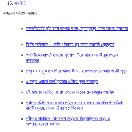
রাজনীতি
আজকের সর্বশেষ সবখবর
লালমনিরহাটে ভুট্টা চাষে বাম্পার ফলন, ন্যায্যমুল্য পাবার আশায় কৃষকেরা
।।
ডিবির অভিযানে ১ কেজি গাঁজাসহ দুই মাদক কারবারি গ্রেপ্তার
প্লাস্টিকের দাপটে হারাচ্ছে মৃৎশিল্প, টিকে থাকার লড়াই সুন্দরগঞ্জের
কুমারদের
পেকুয়ায় ওযু করতে গিয়ে আহত ইমাম, হাসপাতালে নেওয়ার পথেই মৃত্যু
৯ নম্বর ওয়ার্ডে জনপ্রিয়তায় এগিয়ে সুমন মাতাব্বর
দুই মামলায় স্বস্তি, খালাস পেলেন সাবেক চেয়ারম্যান ওয়াসিম
পুরাতন সমিতি বাজারে স্টার লাইন বাসের ধাক্কায় অটোরিকশা দুর্ঘটনা:
যাত্রীর মৃত্যু, চালক চট্টগ্রাম মেডিকেলে
শ্রীপুরে সামাজিক যোগাযোগ মাধ্যমে বিভ্রান্তিকর তথ্য ও
অপপ্রচাররোধে কর্মশালা