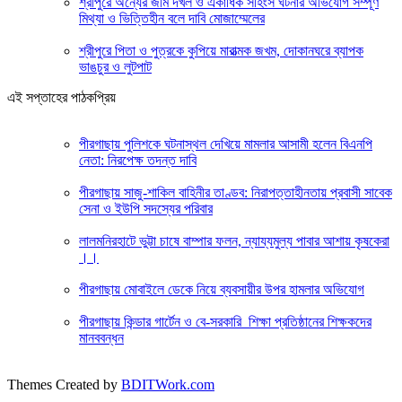
শ্রীপুরে অন্যের জমি দখল ও একাধিক সহিংস ঘটনার অভিযোগ সম্পূর্ণ
মিথ্যা ও ভিত্তিহীন বলে দাবি মোজাম্মেলের
শ্রীপুরে পিতা ও পুত্রকে কুপিয়ে মারাত্মক জখম, দোকানঘরে ব্যাপক
ভাঙচুর ও লুটপাট
এই সপ্তাহের পাঠকপ্রিয়
পীরগাছায় পুলিশকে ঘটনাস্থল দেখিয়ে মামলার আসামী হলেন বিএনপি
নেতা: নিরপেক্ষ তদন্ত দাবি
পীরগাছায় সাজু-শাকিল বাহিনীর তাণ্ডব: নিরাপত্তাহীনতায় প্রবাসী সাবেক
সেনা ও ইউপি সদস্যের পরিবার
লালমনিরহাটে ভুট্টা চাষে বাম্পার ফলন, ন্যায্যমুল্য পাবার আশায় কৃষকেরা
।।
পীরগাছায় মোবাইলে ডেকে নিয়ে ব্যবসায়ীর উপর হামলার অভিযোগ
পীরগাছায় কিন্ডার গার্টেন ও বে-সরকারি শিক্ষা প্রতিষ্ঠানের শিক্ষকদের
মানববন্ধন
Themes Created by
BDITWork.com