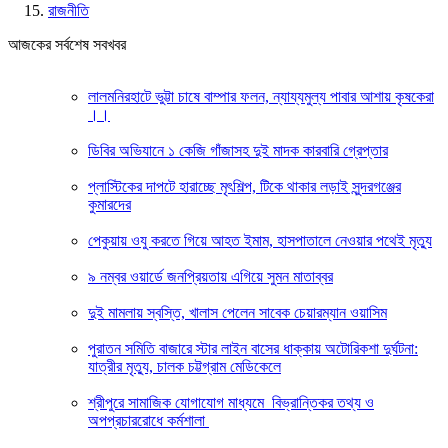
রাজনীতি
আজকের সর্বশেষ সবখবর
লালমনিরহাটে ভুট্টা চাষে বাম্পার ফলন, ন্যায্যমুল্য পাবার আশায় কৃষকেরা
।।
ডিবির অভিযানে ১ কেজি গাঁজাসহ দুই মাদক কারবারি গ্রেপ্তার
প্লাস্টিকের দাপটে হারাচ্ছে মৃৎশিল্প, টিকে থাকার লড়াই সুন্দরগঞ্জের
কুমারদের
পেকুয়ায় ওযু করতে গিয়ে আহত ইমাম, হাসপাতালে নেওয়ার পথেই মৃত্যু
৯ নম্বর ওয়ার্ডে জনপ্রিয়তায় এগিয়ে সুমন মাতাব্বর
দুই মামলায় স্বস্তি, খালাস পেলেন সাবেক চেয়ারম্যান ওয়াসিম
পুরাতন সমিতি বাজারে স্টার লাইন বাসের ধাক্কায় অটোরিকশা দুর্ঘটনা:
যাত্রীর মৃত্যু, চালক চট্টগ্রাম মেডিকেলে
শ্রীপুরে সামাজিক যোগাযোগ মাধ্যমে বিভ্রান্তিকর তথ্য ও
অপপ্রচাররোধে কর্মশালা