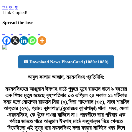
ফ+
ফ-
ফ
Link Copied!
Spread the love
📸 Download News PhotoCard (1080×1080)
আবুল কালাম আজাদ, ময়মনসিংহ প্রতিনিধি:
ময়মনসিংহের আঞ্জুমান ঈদগাহ মাঠে পুকুরে ডুবে রায়হান নামে ৯ বছরের
এক শিশুর মৃত্যু হয়েছে বৃহস্পতিবার ০৩ এপ্রিল ২৫ সকাল ১১ ঘটিকার
সময় হতে মোহাম্মদ রায়হান মিয়া (৯),পিতা শাহপরান (৩৫), মাতা শারমিন
আক্তার (২৭), গ্রাম: কান্দাপাড়া,(বুরোরচর কান্দাপাড়া) থানা -সদর, জেলা
-ময়মনসিংহ, কে খুঁজে পাওয়া যাচ্ছিল না। পরবর্তীতে তার পরিবার এক
পর্যায়ে জানতে পারে আঞ্জুমান ঈদগাহ মাঠে বন্ধুবান্ধব নিয়ে খেলতে
গিয়েছিলো এই সূত্র ধরে ময়মনসিংহ সদর ফায়ার সার্ভিসে খবর দিলে