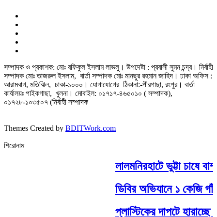
সম্পাদক ও প্রকাশক: মোঃ রফিকুল ইসলাম লাভলু। উপদেষ্টা : প্রবাসী সুমন চন্দ্র। নির্বাহী
সম্পাদক মোঃ তাজরুল‌‌ ইসলাম, বার্তা সম্পাদক মোঃ মানছুর রহমান জাহিদ। ঢাকা অফিস :
আরামবাগ, মতিঝিল, ঢাকা-১০০০। যোগাযোগের ঠিকানা:-পীরগাছা‌, রংপুর। বার্তা
কার্যালয়ঃ পাইকগাছা, খুলনা। মোবাইল: ০১৭১৭-৪৬৫০১০ ( সম্পাদক),
০১৭২৮-১০৩৫০৭ (নির্বাহী সম্পাদক
Themes Created by
BDITWork.com
শিরোনাম
লালমনিরহাটে ভুট্টা চাষে বাম
ডিবির অভিযানে ১ কেজি গাঁজা
প্লাস্টিকের দাপটে হারাচ্ছে মৃ