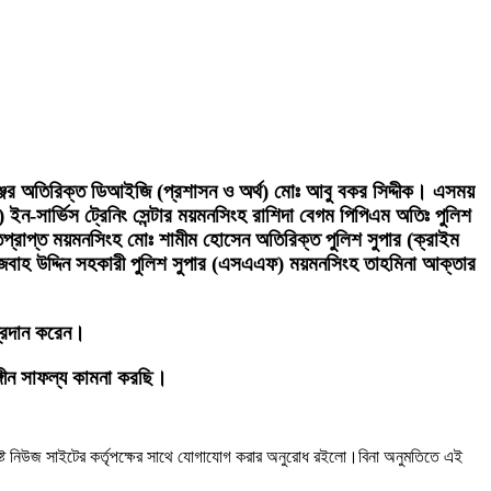
জের অতিরিক্ত ডিআইজি (প্রশাসন ও অর্থ) মোঃ আবু বকর সিদ্দীক। এসময়
ইন-সার্ভিস ট্রেনিং সেন্টার ময়মনসিংহ রাশিদা বেগম পিপিএম অতিঃ পুলিশ
্নতিপ্রাপ্ত ময়মনসিংহ মোঃ শামীম হোসেন অতিরিক্ত পুলিশ সুপার (ক্রাইম
ঃ মেজবাহ উদ্দিন সহকারী পুলিশ সুপার (এসএএফ) ময়মনসিংহ তাহমিনা আক্তার
্রদান করেন।
্গীন সাফল্য কামনা করছি।
ষ্ট নিউজ সাইটের কর্তৃপক্ষের সাথে যোগাযোগ করার অনুরোধ রইলো।বিনা অনুমতিতে এই