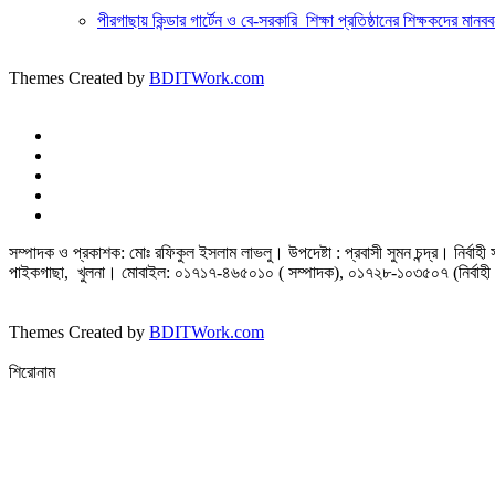
পীরগাছায় কিন্ডার গার্টেন ও বে-সরকারি শিক্ষা প্রতিষ্ঠানের শিক্ষকদের মানবব
Themes Created by
BDITWork.com
সম্পাদক ও প্রকাশক: মোঃ রফিকুল ইসলাম লাভলু। উপদেষ্টা : প্রবাসী সুমন চন্দ্র। নির্বা
পাইকগাছা, খুলনা। মোবাইল: ০১৭১৭-৪৬৫০১০ ( সম্পাদক), ০১৭২৮-১০৩৫০৭ (নির্বাহী 
Themes Created by
BDITWork.com
শিরোনাম