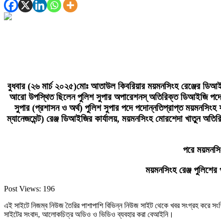
বুধবার (২৬ মার্চ ২০২৫)মোঃ আতাউল কিবরিয়ার ময়মনসিংহ রেঞ্জের ডিআই
আরো উপস্থিত ছিলেন পুলিশ সুপার অপারেশনস্ অতিরিক্ত ডিআইজি পদে পদোন
সুপার (প্রশাসন ও অর্থ) পুলিশ সুপার পদে পদোন্নতিপ্রাপ্ত ময়মনসিংহ 
ম্যানেজমেন্ট) রেঞ্জ ডিআইজির কার্যালয়, ময়মনসিংহ মোরশেদা খাতুন অত
পরে ময়মনসি
ময়মনসিংহ রেঞ্জ পুলিশের
Post Views:
196
এই সাইটে নিজম্ব নিউজ তৈরির পাশাপাশি বিভিন্ন নিউজ সাইট থেকে খবর সংগ্রহ করে সং
সাইটের সংবাদ, আলোকচিত্র অডিও ও ভিডিও ব্যবহার করা বেআইনি।