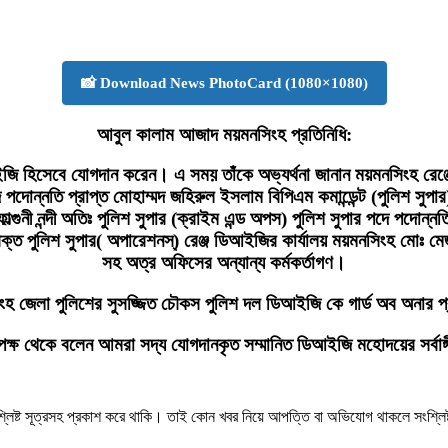
📸 Download News PhotoCard (1080×1080)
আবুল কালাম আজাদ ময়মনসিংহ প্রতিনিধি:
জি হিসেবে যোগদান করেন। এ সময় তাঁকে অভ্যর্থনা জানান ময়মনসিংহ রেঞ্
্নতি প্রাপ্ত মোহাম্মদ জহিরুল ইসলাম বিপিএম কমান্ডেন্ট (পুলিশ সুপার) 
ফাল্গুনী নন্দী অতিঃ পুলিশ সুপার (ক্রাইম এন্ড অপস) পুলিশ সুপার পদে পদোন
িরিক্ত পুলিশ সুপার( অপারেশনস্) রেঞ্জ ডিআইজির কার্যালয় ময়মনসিংহ মো
সহ অত্র অফিসের অন্যান্য কর্মকর্তাগণ।
ংহ জেলা পুলিশের সুসজ্জিত চৌকস পুলিশ দল ডিআইজি কে গার্ড অব অনার প
 পক্ষ থেকে বলেন আমরা সদ্য যোগদানকৃত সম্মানিত ডিআইজি মহোদয়ের সর্বাঙ
শ্লিষ্ট সূত্রসহ প্রকাশ করে থাকি। তাই কোন খবর নিয়ে আপত্তি বা অভিযোগ থাকলে সংশ্লি