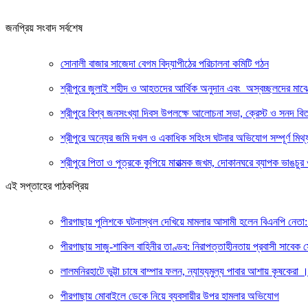
জনপ্রিয় সংবাদ সর্বশেষ
সোনালী বাজার সাজেদা বেগম বিদ্যাপীঠের পরিচালনা কমিটি গঠন
শ্রীপুরে জুলাই শহীদ ও আহতদের আর্থিক অনুদান এবং অস্বচ্ছলদের মাঝ
শ্রীপুরে বিশ্ব জনসংখ্যা দিবস উপলক্ষে আলোচনা সভা, ক্রেস্ট ও সনদ বি
শ্রীপুরে অন্যের জমি দখল ও একাধিক সহিংস ঘটনার অভিযোগ সম্পূর্ণ মিথ্য
শ্রীপুরে পিতা ও পুত্রকে কুপিয়ে মারাত্মক জখম, দোকানঘরে ব্যাপক ভাঙচুর 
এই সপ্তাহের পাঠকপ্রিয়
পীরগাছায় পুলিশকে ঘটনাস্থল দেখিয়ে মামলার আসামী হলেন বিএনপি নেতা: 
পীরগাছায় সাজু-শাকিল বাহিনীর তাণ্ডব: নিরাপত্তাহীনতায় প্রবাসী সাবেক
লালমনিরহাটে ভুট্টা চাষে বাম্পার ফলন, ন্যায্যমুল্য পাবার আশায় কৃষকেরা
পীরগাছায় মোবাইলে ডেকে নিয়ে ব্যবসায়ীর উপর হামলার অভিযোগ