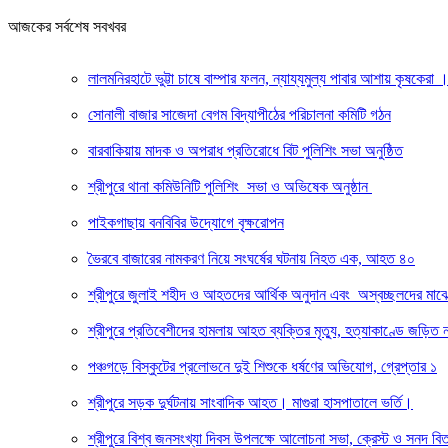
আজকের সর্বশেষ সবখবর
লালমনিরহাটে ভুট্টা চাষে বাম্পার ফলন, ন্যায্যমুল্য পাবার আশায় কৃষকেরা
সোনালী বাজার সাজেদা বেগম বিদ্যাপীঠের পরিচালনা কমিটি গঠন
বারবাকিয়ায় মাদক ও অপরাধ প্রতিরোধে বিট পুলিশিং সভা অনুষ্ঠিত
শ্রীপুরে থানা কমিউনিটি পুলিশিং সভা ও অভিষেক অনুষ্ঠান
পাইকগাছায় বনবিবির উদ্যোগে বৃক্ষরোপন
ভৈরবে বাজারের নামকরণ নিয়ে সংঘর্ষের ঘটনায় নিহত এক, আহত ৪০
শ্রীপুরে জুলাই শহীদ ও আহতদের আর্থিক অনুদান এবং অস্বচ্ছলদের মাঝ
শ্রীপুরে প্রতিবেশীদের হামলায় আহত ব্যক্তির মৃত্যু, হত্যাকাণ্ডে জড়িত
পঞ্চগড়ে বিস্কুটের প্রলোভনে দুই শিশুকে ধর্ষণের অভিযোগ, গ্রেপ্তার ১
শ্রীপুরে সড়ক দুর্ঘটনায় সাংবাদিক আহত। মাগুরা হাসপাতালে ভর্তি।
শ্রীপুরে বিশ্ব জনসংখ্যা দিবস উপলক্ষে আলোচনা সভা, ক্রেস্ট ও সনদ বি