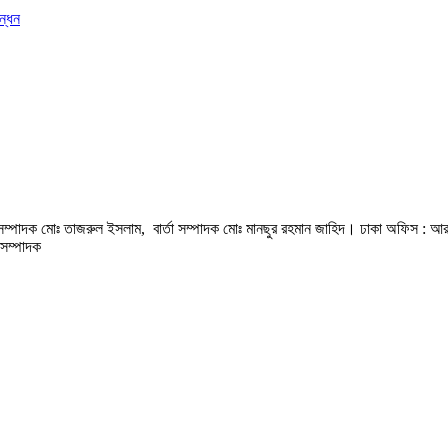
ন্ধন
হী সম্পাদক মোঃ তাজরুল‌‌ ইসলাম, বার্তা সম্পাদক মোঃ মানছুর রহমান জাহিদ। ঢাকা অফিস : আ
সম্পাদক