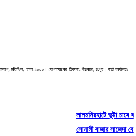
রামবাগ, মতিঝিল, ঢাকা-১০০০। যোগাযোগের ঠিকানা:-পীরগাছা‌, রংপুর। বার্তা কার্যালয়ঃ
লালমনিরহাটে ভুট্টা চাষে বাম
সোনালী বাজার সাজেদা বেগম 