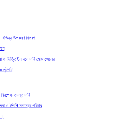
ে বিভিন্ন উপকরণ বিতরণ
তরণ
া ও ভিত্তিহীন বলে দাবি মোজাম্মেলের
ও লুটপাট
নিরপেক্ষ তদন্ত দাবি
 সেনা ও ইউপি সদস্যের পরিবার
 ।।