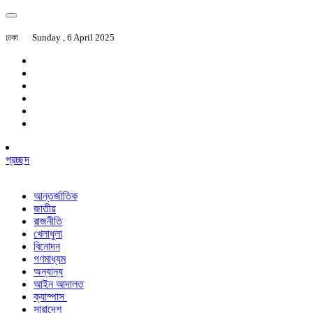
ঢাকা
Sunday , 6 April 2025
প্রচ্ছদ
আন্তর্জাতিক
জাতীয়
রাজনীতি
খেলাধুলা
বিনোদন
গণমাধ্যম
অন্যান্য
আইন আদালত
ক্যাম্পাস
সারাদেশ