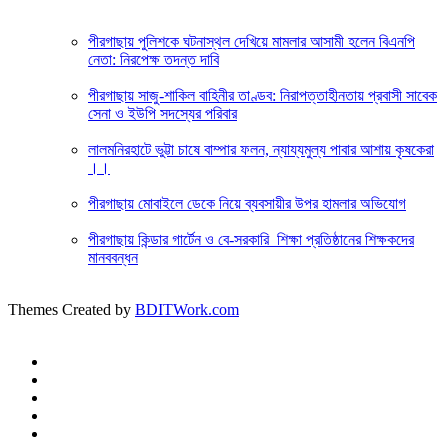
পীরগাছায় পুলিশকে ঘটনাস্থল দেখিয়ে মামলার আসামী হলেন বিএনপি
নেতা: নিরপেক্ষ তদন্ত দাবি
পীরগাছায় সাজু-শাকিল বাহিনীর তাণ্ডব: নিরাপত্তাহীনতায় প্রবাসী সাবেক
সেনা ও ইউপি সদস্যের পরিবার
লালমনিরহাটে ভুট্টা চাষে বাম্পার ফলন, ন্যায্যমুল্য পাবার আশায় কৃষকেরা
।।
পীরগাছায় মোবাইলে ডেকে নিয়ে ব্যবসায়ীর উপর হামলার অভিযোগ
পীরগাছায় কিন্ডার গার্টেন ও বে-সরকারি শিক্ষা প্রতিষ্ঠানের শিক্ষকদের
মানববন্ধন
Themes Created by
BDITWork.com