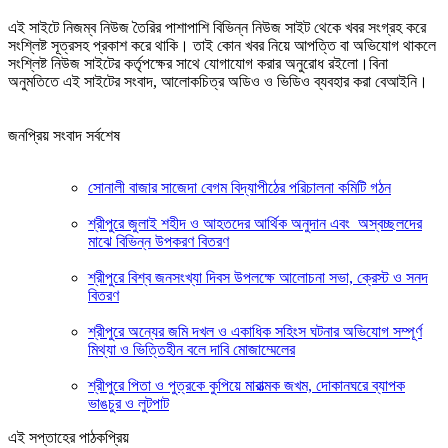
এই সাইটে নিজম্ব নিউজ তৈরির পাশাপাশি বিভিন্ন নিউজ সাইট থেকে খবর সংগ্রহ করে
সংশ্লিষ্ট সূত্রসহ প্রকাশ করে থাকি। তাই কোন খবর নিয়ে আপত্তি বা অভিযোগ থাকলে
সংশ্লিষ্ট নিউজ সাইটের কর্তৃপক্ষের সাথে যোগাযোগ করার অনুরোধ রইলো।বিনা
অনুমতিতে এই সাইটের সংবাদ, আলোকচিত্র অডিও ও ভিডিও ব্যবহার করা বেআইনি।
জনপ্রিয় সংবাদ সর্বশেষ
সোনালী বাজার সাজেদা বেগম বিদ্যাপীঠের পরিচালনা কমিটি গঠন
শ্রীপুরে জুলাই শহীদ ও আহতদের আর্থিক অনুদান এবং অস্বচ্ছলদের
মাঝে বিভিন্ন উপকরণ বিতরণ
শ্রীপুরে বিশ্ব জনসংখ্যা দিবস উপলক্ষে আলোচনা সভা, ক্রেস্ট ও সনদ
বিতরণ
শ্রীপুরে অন্যের জমি দখল ও একাধিক সহিংস ঘটনার অভিযোগ সম্পূর্ণ
মিথ্যা ও ভিত্তিহীন বলে দাবি মোজাম্মেলের
শ্রীপুরে পিতা ও পুত্রকে কুপিয়ে মারাত্মক জখম, দোকানঘরে ব্যাপক
ভাঙচুর ও লুটপাট
এই সপ্তাহের পাঠকপ্রিয়