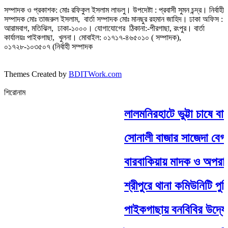
সম্পাদক ও প্রকাশক: মোঃ রফিকুল ইসলাম লাভলু। উপদেষ্টা : প্রবাসী সুমন চন্দ্র। নির্বাহী
সম্পাদক মোঃ তাজরুল‌‌ ইসলাম, বার্তা সম্পাদক মোঃ মানছুর রহমান জাহিদ। ঢাকা অফিস :
আরামবাগ, মতিঝিল, ঢাকা-১০০০। যোগাযোগের ঠিকানা:-পীরগাছা‌, রংপুর। বার্তা
কার্যালয়ঃ পাইকগাছা, খুলনা। মোবাইল: ০১৭১৭-৪৬৫০১০ ( সম্পাদক),
০১৭২৮-১০৩৫০৭ (নির্বাহী সম্পাদক
Themes Created by
BDITWork.com
শিরোনাম
লালমনিরহাটে ভুট্টা চাষে বা
সোনালী বাজার সাজেদা বেগম 
বারবাকিয়ায় মাদক ও অপরাধ প
শ্রীপুরে থানা কমিউনিটি পু
পাইকগাছায় বনবিবির উদ্যোগ