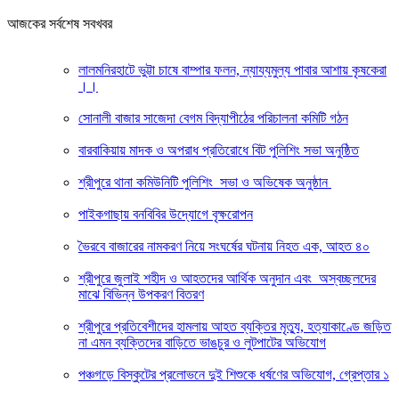
আজকের সর্বশেষ সবখবর
লালমনিরহাটে ভুট্টা চাষে বাম্পার ফলন, ন্যায্যমুল্য পাবার আশায় কৃষকেরা
।।
সোনালী বাজার সাজেদা বেগম বিদ্যাপীঠের পরিচালনা কমিটি গঠন
বারবাকিয়ায় মাদক ও অপরাধ প্রতিরোধে বিট পুলিশিং সভা অনুষ্ঠিত
শ্রীপুরে থানা কমিউনিটি পুলিশিং সভা ও অভিষেক অনুষ্ঠান
পাইকগাছায় বনবিবির উদ্যোগে বৃক্ষরোপন
ভৈরবে বাজারের নামকরণ নিয়ে সংঘর্ষের ঘটনায় নিহত এক, আহত ৪০
শ্রীপুরে জুলাই শহীদ ও আহতদের আর্থিক অনুদান এবং অস্বচ্ছলদের
মাঝে বিভিন্ন উপকরণ বিতরণ
শ্রীপুরে প্রতিবেশীদের হামলায় আহত ব্যক্তির মৃত্যু, হত্যাকাণ্ডে জড়িত
না এমন ব্যক্তিদের বাড়িতে ভাঙচুর ও লুটপাটের অভিযোগ
পঞ্চগড়ে বিস্কুটের প্রলোভনে দুই শিশুকে ধর্ষণের অভিযোগ, গ্রেপ্তার ১