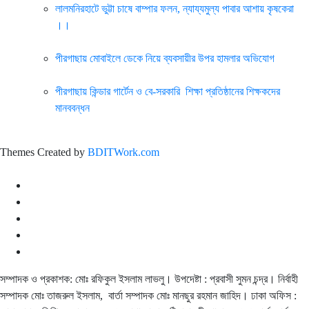
লালমনিরহাটে ভুট্টা চাষে বাম্পার ফলন, ন্যায্যমুল্য পাবার আশায় কৃষকেরা
।।
পীরগাছায় মোবাইলে ডেকে নিয়ে ব্যবসায়ীর উপর হামলার অভিযোগ
পীরগাছায় কিন্ডার গার্টেন ও বে-সরকারি শিক্ষা প্রতিষ্ঠানের শিক্ষকদের
মানববন্ধন
Themes Created by
BDITWork.com
সম্পাদক ও প্রকাশক: মোঃ রফিকুল ইসলাম লাভলু। উপদেষ্টা : প্রবাসী সুমন চন্দ্র। নির্বাহী
সম্পাদক মোঃ তাজরুল‌‌ ইসলাম, বার্তা সম্পাদক মোঃ মানছুর রহমান জাহিদ। ঢাকা অফিস :