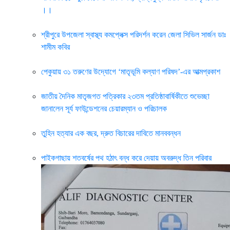
।।
শ্রীপুরে উপজেলা স্বাস্থ্য কমপ্লেক্স পরিদর্শন করেন জেলা সিভিল সার্জন ডাঃ
শামীম কবির
পেকুয়ায় ৩১ তরুণের উদ্যোগে ‘মাতৃভূমি কল্যাণ পরিষদ’-এর আত্মপ্রকাশ
জাতীয় দৈনিক মাতৃজগত পত্রিকার ২৩তম প্রতিষ্ঠাবার্ষিকীতে শুভেচ্ছা
জানালেন সূর্য ফাউন্ডেশনের চেয়ারম্যান ও পরিচালক
তুহিন হত্যার এক বছর, দ্রুত বিচারের দাবিতে মানববন্ধন
পাইকগাছায় শতবর্ষের পথ হঠাৎ বন্ধ করে দেয়ায় অবরুদ্ধ তিন পরিবার