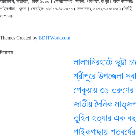
আরামবাগ, মতিঝিল, ঢাকা-১০০০। যোগাযোগের ঠিকানা:-পীরগাছা‌, রংপুর। বার্তা কার্যালয়ঃ
পাইকগাছা, খুলনা। মোবাইল: ০১৭১৭-৪৬৫০১০ ( সম্পাদক), ০১৭২৮-১০৩৫০৭ (নির্বাহী
সম্পাদক
Themes Created by
BDITWork.com
শিরোনাম
লালমনিরহাটে ভুট্টা চা
শ্রীপুরে উপজেলা স্বাস
পেকুয়ায় ৩১ তরুণের উ
জাতীয় দৈনিক মাতৃজগত প
তুহিন হত্যার এক বছর,
পাইকগাছায় শতবর্ষের প