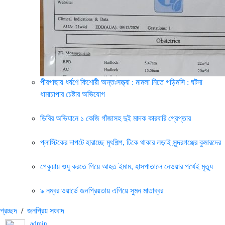
পীরগাছায় ধর্ষণে কিশোরী অন্তঃসত্ত্বা : মামলা নিতে গড়িমসি : ঘটনা
ধামাচাপার চেষ্টার অভিযোগ
ডিবির অভিযানে ১ কেজি গাঁজাসহ দুই মাদক কারবারি গ্রেপ্তার
প্লাস্টিকের দাপটে হারাচ্ছে মৃৎশিল্প, টিকে থাকার লড়াই সুন্দরগঞ্জের কুমারদের
পেকুয়ায় ওযু করতে গিয়ে আহত ইমাম, হাসপাতালে নেওয়ার পথেই মৃত্যু
৯ নম্বর ওয়ার্ডে জনপ্রিয়তায় এগিয়ে সুমন মাতাব্বর
প্রচ্ছদ
/
জনপ্রিয় সংবাদ
admin