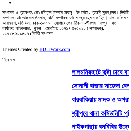
সম্পাদক ও প্রকাশক: মোঃ রফিকুল ইসলাম লাভলু। উপদেষ্টা : প্রবাসী সুমন চন্দ্র। নির্বাহী
সম্পাদক মোঃ তাজরুল‌‌ ইসলাম, বার্তা সম্পাদক মোঃ মানছুর রহমান জাহিদ। ঢাকা অফিস :
আরামবাগ, মতিঝিল, ঢাকা-১০০০। যোগাযোগের ঠিকানা:-পীরগাছা‌, রংপুর। বার্তা
কার্যালয়ঃ পাইকগাছা, খুলনা। মোবাইল: ০১৭১৭-৪৬৫০১০ ( সম্পাদক),
০১৭২৮-১০৩৫০৭ (নির্বাহী সম্পাদক
Themes Created by
BDITWork.com
শিরোনাম
লালমনিরহাটে ভুট্টা চাষে বা
সোনালী বাজার সাজেদা বেগম 
বারবাকিয়ায় মাদক ও অপরাধ প
শ্রীপুরে থানা কমিউনিটি পু
পাইকগাছায় বনবিবির উদ্যোগ