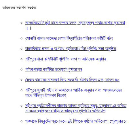
আজকের সর্বশেষ সবখবর
লালমনিরহাটে ভুট্টা চাষে বাম্পার ফলন, ন্যায্যমুল্য পাবার আশায় কৃষকেরা
।।
সোনালী বাজার সাজেদা বেগম বিদ্যাপীঠের পরিচালনা কমিটি গঠন
বারবাকিয়ায় মাদক ও অপরাধ প্রতিরোধে বিট পুলিশিং সভা অনুষ্ঠিত
শ্রীপুরে থানা কমিউনিটি পুলিশিং সভা ও অভিষেক অনুষ্ঠান
পাইকগাছায় বনবিবির উদ্যোগে বৃক্ষরোপন
ভৈরবে বাজারের নামকরণ নিয়ে সংঘর্ষের ঘটনায় নিহত এক, আহত ৪০
শ্রীপুরে জুলাই শহীদ ও আহতদের আর্থিক অনুদান এবং অস্বচ্ছলদের
মাঝে বিভিন্ন উপকরণ বিতরণ
শ্রীপুরে প্রতিবেশীদের হামলায় আহত ব্যক্তির মৃত্যু, হত্যাকাণ্ডে জড়িত
না এমন ব্যক্তিদের বাড়িতে ভাঙচুর ও লুটপাটের অভিযোগ
পঞ্চগড়ে বিস্কুটের প্রলোভনে দুই শিশুকে ধর্ষণের অভিযোগ, গ্রেপ্তার ১