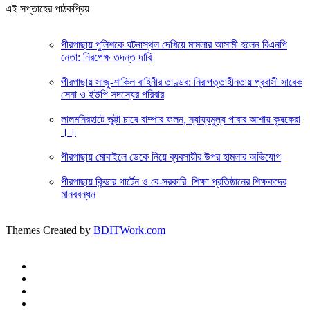
এই সপ্তাহের পাঠকপ্রিয়
পীরগাছায় পুলিশকে ঘটনাস্থল দেখিয়ে মামলার আসামী হলেন বিএনপি
নেতা: নিরপেক্ষ তদন্ত দাবি
পীরগাছায় সাজু-শাকিল বাহিনীর তাণ্ডব: নিরাপত্তাহীনতায় প্রবাসী সাবেক
সেনা ও ইউপি সদস্যের পরিবার
লালমনিরহাটে ভুট্টা চাষে বাম্পার ফলন, ন্যায্যমুল্য পাবার আশায় কৃষকেরা
।।
পীরগাছায় মোবাইলে ডেকে নিয়ে ব্যবসায়ীর উপর হামলার অভিযোগ
পীরগাছায় কিন্ডার গার্টেন ও বে-সরকারি শিক্ষা প্রতিষ্ঠানের শিক্ষকদের
মানববন্ধন
Themes Created by
BDITWork.com