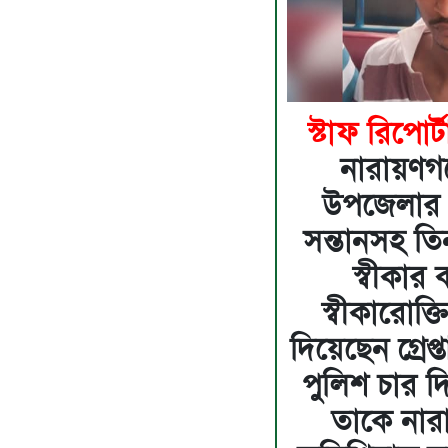
স্টাফ রিপোর্
নারায়ণগঞ্
উপজেলার মি
সন্তানসহ তিন
স্বীকা
স্বীকারোক্
দিয়েছেন গ্রেপ
পুলিশ চার দ
তাকে নার