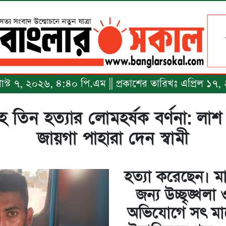
অগাস্ট ৭, ২০২৬, ৪:৪০ পি.এম || প্রকাশের তারিখঃ এপ্রিল ১
তানসহ তিন হত্যার লোমহর্ষক বর্ণনা: লা
জায়গা পাহারা দেন স্বামী
হত্যা করেছেন। ম
জন্য উচ্ছৃঙ্খলা
অভিযোগে সৎ মা