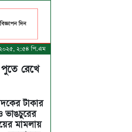
৭, ২০২৫, ২:৫৪ পি.এম
শ পুতে রেখে
াদকের টাকার
 ও ভাঙচুরের
য়ের মামলায়