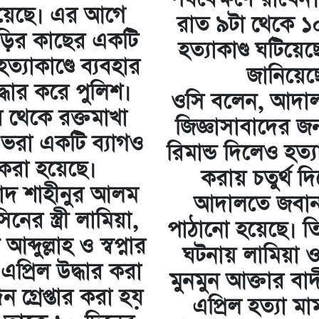
য়েছে। এর আগে
রাত ৯টা থেকে ১০
ড়ির কাছের একটি
হত্যাকাণ্ড ঘটিয়ে
ত্যাকাণ্ডে ব্যবহার
জানিয়ে
্ধার করে পুলিশ।
ওসি বলেন, আদা
 থেকে রক্তমাখা
জিজ্ঞাসাবাদের জন
ভরা একটি ব্যাগও
রিমান্ড দিলেও হত্য
 করা হয়েছে।
করায় চতুর্থ দ
মাদ শাহীনুর আলম
আদালতে জবানব
ের স্ত্রী লামিয়া,
পাঠানো হয়েছে। তিন
ব্দুল্লাহ ও স্বপ্নার
ঘটনায় লামিয়া ও 
প্রিল উদ্ধার করা
মুনমুন আক্তার বা
 গ্রেপ্তার করা হয়
এপ্রিল হত্যা ম