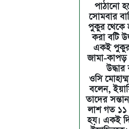
পাঠানো হ
সোমবার বা
পুকুর থেকে হ
করা বটি উদ
একই পুকুর
জামা-কাপড় 
উদ্ধার
ওসি মোহাম্
বলেন, ইয়াসিন
তাদের সন্তান আ
লাশ গত ১১ এ
হয়। একই দিন