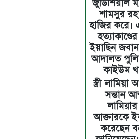
জুডিশিয়াল ম্য
শামসুর র
হাজির করে। 
হত্যাকাণ্ডে
ইয়াছিন জবান
আদালত পুলিশ
কাইউম খা
স্ত্রী লামিয়া
সন্তান আব্
লামিয়ার 
আক্তারকে ই
করেছেন বল