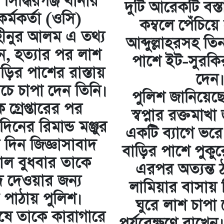
সিদ্ধিরগঞ্জ থানার
দুটি আরেকটি বস্
 কর্মকর্তা (ওসি)
কম্বলে পেঁচিয়
াহীনুর আলম এ তথ্য
আব্দুল্লাহরসহ তি
ন, হত্যার পর লাশ
পাশে ইট-সুরকির
াড়ির পাশের রাস্তায়
দেন
চে চাপা দেন তিনি।
পুলিশ জানিয়েছে
গ্রেপ্তারের পর
স্বপ্নার রক্তমা
নের রিমান্ড মঞ্জুর
একটি ব্যাগে ভরে
দিন জিজ্ঞাসাবাদ
বাড়ির পাশে পুকু
ল বুধবার তাকে
এরপর অত্যন্ত ঠ
ি দেওয়ার জন্য
লামিয়ার বাসায় 
পাঠায় পুলিশ।
ঘুরে লাশ চাপা 
েষে তাকে কারাগারে
পর্যবেক্ষণে রাখেন