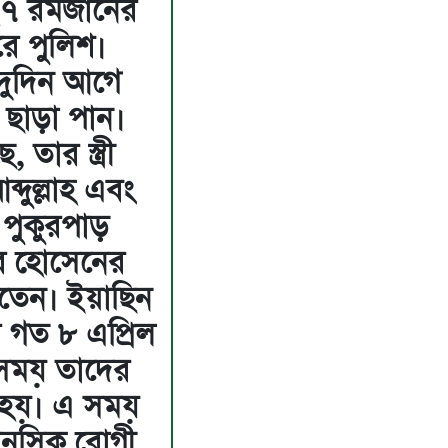
২৭ রমজানের
করে পুলিশ।
দুদিন আগে
 ছাড়া পান।
 তার স্ত্রী
ব্দুল্লাহ এবং
ি পুকুরপাড়
র হোসেনের
কতেন। ইয়াছিন
 গত ৮ এপ্রিল
 সময় তাদের
ু হয়। এ সময়
ানসিক রোগী