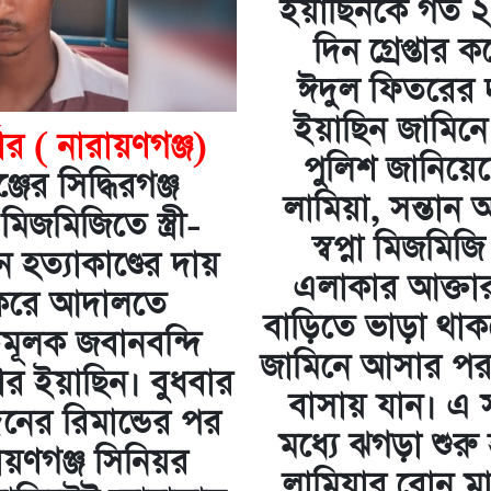
ইয়াছিনকে গত 
দিন গ্রেপ্তার 
ঈদুল ফিতরের 
ইয়াছিন জামিনে
টার ( নারায়ণগঞ্জ)
পুলিশ জানিয়েছে,
জের সিদ্ধিরগঞ্জ
লামিয়া, সন্তান আ
জমিজিতে স্ত্রী-
স্বপ্না মিজমিজ
 হত্যাকাণ্ডের দায়
এলাকার আক্তা
র করে আদালতে
বাড়িতে ভাড়া থা
তিমূলক জবানবন্দি
জামিনে আসার পর
্তার ইয়াছিন। বুধবার
বাসায় যান। এ
িনের রিমান্ডের পর
মধ্যে ঝগড়া শুর
ায়ণগঞ্জ সিনিয়র
লামিয়ার বোন ম