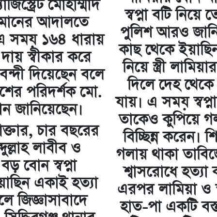
াজিস্ট্রেট মোহাম্মাদ
স্বপ্না বটি নিয়
হমানের আদালতে
পুলিশ আরও জানিয়ে
এ সময় ১৬৪ ধারায়
কাছ থেকে ইয়াছিন
র দায় স্বীকার করে
নিয়ে স্ত্রী লামি
বন্দী দিয়েছেন বলে
দিলে দেহ থেকে ব
ের পরিদর্শক মো.
যায়। এ সময় স্বপ্ন
ন জানিয়েছেন।
তাকেও কুপিয়ে গল
 আক্তার, চার বছরের
বিচ্ছিন্ন করেন। শি
দুল্লাহ লাবীব ও
গলায় থাকা তাবিজ
বড় বোন স্বপ্না
শ্বাসরোধে হত্যা
য়াছিন একাই হত্যা
এরপর লামিয়া ও স্
ে জিজ্ঞাসাবাদে
হাত-পা একটি বস্