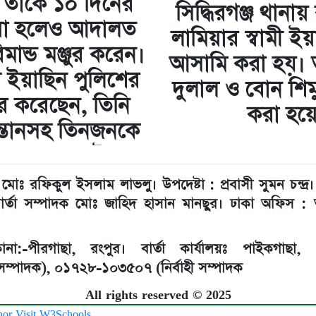
 তাকে ১০ দিনের
সিদ্ধিরগঞ্জ থানা
াওয়া হলেও আদালত
লামিয়ার স্বামী ইয়
মান্ড মঞ্জুর করেন।
আসামি করা হয়। 
ে ইয়াছিন পুলিশের
দুলাল ও বোন শি
ার করেছেন, তিনি
করা হয়
 সন্তানসহ তিনজনকে
মোঃ রফিকুল ইসলাম লাভলু। উপদেষ্টা : প্রবাসী সুমন চন্দ্র। 
ার্তা সম্পাদক মোঃ জাহিদ হাসান মানছুর। ঢাকা অফিস 
:-পীরগাছা‌, রংপুর। বার্তা কার্যালয়ঃ পাইকগাছ
্পাদক), ০১৭২৮-১০৩৫০৭ (নির্বাহী সম্পাদক
All rights reserved © 2025
hor
Visit W3Schools