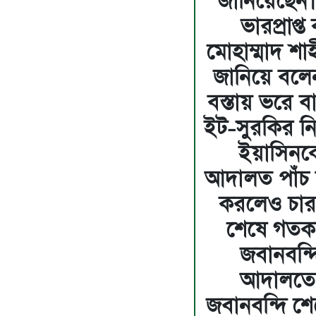
জানিয়েছেন। 
ভারপ্রাপ্ত
মোহাম্মাদ শ
জানিয়ে বলে
বস্তায় ভরে ব
ইট-সুরকির নি
ইয়াসিনকে 
আদালত পাঁচ দি
করলেও চার 
শেষে গতকা
জবানবন্দ
আদালতে 
জবানবন্দি শ