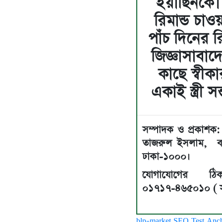
ইয়াছিনকে।
রিমান্ড চ
পাঁচ দিনের রি
জিজ্ঞাসাবাদ
কাছে স্বীক
একাই স্ত্রী
সম্পাদক ও প্রকাশক: 
তাজরুল‌‌ ইসলাম, ব
ঢাকা-১০০০।
যোগাযোগের ঠিকানা
০১৭১৭-৪৬৫০১০ ( সম
blp-market
SEO Test Anc