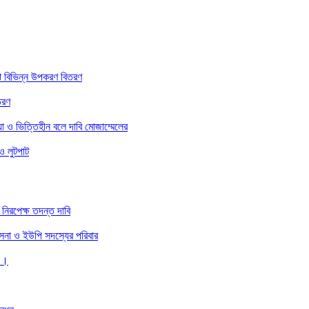
ে বিভিন্ন উপকরণ বিতরণ
তরণ
া ও ভিত্তিহীন বলে দাবি মোজাম্মেলের
ও লুটপাট
নিরপেক্ষ তদন্ত দাবি
 সেনা ও ইউপি সদস্যের পরিবার
 ।।