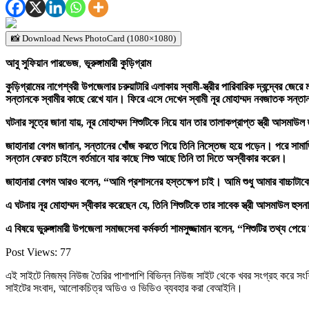
📸 Download News PhotoCard (1080×1080)
আবু সুফিয়ান পারভেজ
,
ভূরুঙ্গামারী কুড়িগ্রাম
কুড়িগ্রামের নাগেশ্বরী উপজেলার চরুয়াটারি এলাকায় স্বামী-স্ত্রীর পারিবারিক দ্বন্দ্ব
সন্তানকে স্বামীর কাছে রেখে যান। ফিরে এসে দেখেন স্বামী নূর মোহাম্মদ নবজাতক সন্
ঘটনার সূত্রে জানা যায়, নূর মোহাম্মদ শিশুটিকে নিয়ে যান তার তালাকপ্রাপ্ত স্ত্রী আস
জাহানারা বেগম জানান, সন্তানের খোঁজ করতে গিয়ে তিনি নিস্তেজ হয়ে পড়েন। পরে সামাজিক 
সন্তান ফেরত চাইলে বর্তমানে যার কাছে শিশু আছে তিনি তা দিতে অস্বীকার করেন।
জাহানারা বেগম আরও বলেন, “আমি প্রশাসনের হস্তক্ষেপ চাই। আমি শুধু আমার বাচ্চাটা
এ ঘটনায় নূর মোহাম্মদ স্বীকার করেছেন যে, তিনি শিশুটিকে তার সাবেক স্ত্রী আসমাউল হু
এ বিষয়ে ভুরুঙ্গামারী উপজেলা সমাজসেবা কর্মকর্তা শামসুজ্জামান বলেন, “শিশুটির তথ্য 
Post Views:
77
এই সাইটে নিজম্ব নিউজ তৈরির পাশাপাশি বিভিন্ন নিউজ সাইট থেকে খবর সংগ্রহ করে সং
সাইটের সংবাদ, আলোকচিত্র অডিও ও ভিডিও ব্যবহার করা বেআইনি।