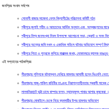
জনপ্রিয় সংবাদ সর্বশেষ
সোনালী বাজার সাজেদা বেগম বিদ্যাপীঠের পরিচালনা কমিটি গঠন
শ্রীপুরে জুলাই শহীদ ও আহতদের আর্থিক অনুদান এবং অস্বচ্ছলদের মাঝ
শ্রীপুরে বিশ্ব জনসংখ্যা দিবস উপলক্ষে আলোচনা সভা, ক্রেস্ট ও সনদ বি
শ্রীপুরে অন্যের জমি দখল ও একাধিক সহিংস ঘটনার অভিযোগ সম্পূর্ণ মিথ্য
শ্রীপুরে পিতা ও পুত্রকে কুপিয়ে মারাত্মক জখম, দোকানঘরে ব্যাপক ভাঙচুর 
এই সপ্তাহের পাঠকপ্রিয়
পীরগাছায় পুলিশকে ঘটনাস্থল দেখিয়ে মামলার আসামী হলেন বিএনপি নেতা: 
পীরগাছায় সাজু-শাকিল বাহিনীর তাণ্ডব: নিরাপত্তাহীনতায় প্রবাসী সাবেক
লালমনিরহাটে ভুট্টা চাষে বাম্পার ফলন, ন্যায্যমুল্য পাবার আশায় কৃষকেরা
পীরগাছায় মোবাইলে ডেকে নিয়ে ব্যবসায়ীর উপর হামলার অভিযোগ