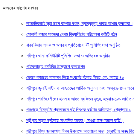
আজকের সর্বশেষ সবখবর
লালমনিরহাটে ভুট্টা চাষে বাম্পার ফলন, ন্যায্যমুল্য পাবার আশায় কৃষকেরা
সোনালী বাজার সাজেদা বেগম বিদ্যাপীঠের পরিচালনা কমিটি গঠন
বারবাকিয়ায় মাদক ও অপরাধ প্রতিরোধে বিট পুলিশিং সভা অনুষ্ঠিত
শ্রীপুরে থানা কমিউনিটি পুলিশিং সভা ও অভিষেক অনুষ্ঠান
পাইকগাছায় বনবিবির উদ্যোগে বৃক্ষরোপন
ভৈরবে বাজারের নামকরণ নিয়ে সংঘর্ষের ঘটনায় নিহত এক, আহত ৪০
শ্রীপুরে জুলাই শহীদ ও আহতদের আর্থিক অনুদান এবং অস্বচ্ছলদের মাঝ
শ্রীপুরে প্রতিবেশীদের হামলায় আহত ব্যক্তির মৃত্যু, হত্যাকাণ্ডে জড়িত
পঞ্চগড়ে বিস্কুটের প্রলোভনে দুই শিশুকে ধর্ষণের অভিযোগ, গ্রেপ্তার ১
শ্রীপুরে সড়ক দুর্ঘটনায় সাংবাদিক আহত। মাগুরা হাসপাতালে ভর্তি।
শ্রীপুরে বিশ্ব জনসংখ্যা দিবস উপলক্ষে আলোচনা সভা, ক্রেস্ট ও সনদ বি