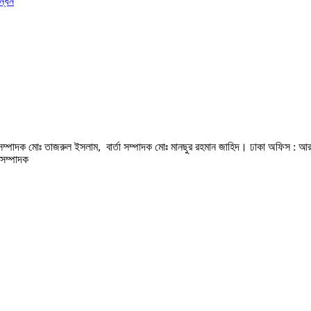
ন্ধন
হী সম্পাদক মোঃ তাজরুল‌‌ ইসলাম, বার্তা সম্পাদক মোঃ মানছুর রহমান জাহিদ। ঢাকা অফিস : আ
সম্পাদক