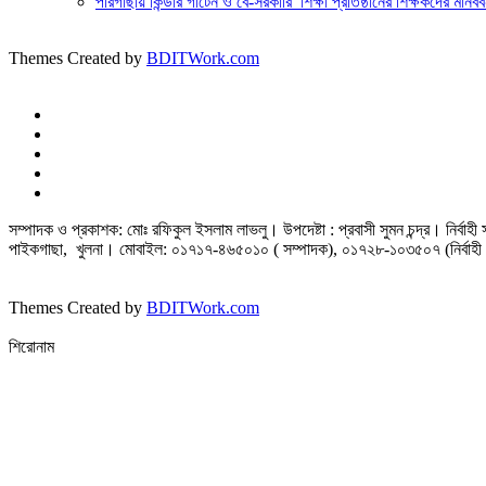
পীরগাছায় কিন্ডার গার্টেন ও বে-সরকারি শিক্ষা প্রতিষ্ঠানের শিক্ষকদের মানবব
Themes Created by
BDITWork.com
সম্পাদক ও প্রকাশক: মোঃ রফিকুল ইসলাম লাভলু। উপদেষ্টা : প্রবাসী সুমন চন্দ্র। নির্বা
পাইকগাছা, খুলনা। মোবাইল: ০১৭১৭-৪৬৫০১০ ( সম্পাদক), ০১৭২৮-১০৩৫০৭ (নির্বাহী 
Themes Created by
BDITWork.com
শিরোনাম