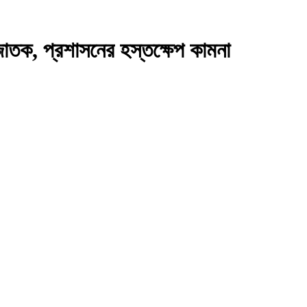
ী নবজাতক, প্রশাসনের হস্তক্ষেপ কামনা