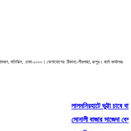
রামবাগ, মতিঝিল, ঢাকা-১০০০। যোগাযোগের ঠিকানা:-পীরগাছা‌, রংপুর। বার্তা কার্যালয়ঃ
লালমনিরহাটে ভুট্টা চাষে বাম্
সোনালী বাজার সাজেদা বেগম ব