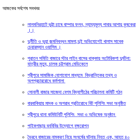
আজকের সর্বশেষ সবখবর
লালমনিরহাটে ভুট্টা চাষে বাম্পার ফলন, ন্যায্যমুল্য পাবার আশায় কৃষকেরা
।।
দুর্নীতি ও ভুয়া জন্মনিবন্ধন মামলা,দুই অভিযোগেই খালাস সাবেক
চেয়ারম্যান ওয়াসিম ।
পুরাতন সমিতি বাজারে স্টার লাইন বাসের ধাক্কায় অটোরিকশা দুর্ঘটনা:
যাত্রীর মৃত্যু, চালক চট্টগ্রাম মেডিকেলে
শ্রীপুরে সামাজিক যোগাযোগ মাধ্যমে বিভ্রান্তিকর তথ্য ও
অপপ্রচাররোধে কর্মশালা
সোনালী বাজার সাজেদা বেগম বিদ্যাপীঠের পরিচালনা কমিটি গঠন
বারবাকিয়ায় মাদক ও অপরাধ প্রতিরোধে বিট পুলিশিং সভা অনুষ্ঠিত
শ্রীপুরে থানা কমিউনিটি পুলিশিং সভা ও অভিষেক অনুষ্ঠান
পাইকগাছায় বনবিবির উদ্যোগে বৃক্ষরোপন
ভৈরবে বাজারের নামকরণ নিয়ে সংঘর্ষের ঘটনায় নিহত এক, আহত ৪০