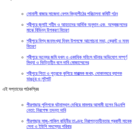
সোনালী বাজার সাজেদা বেগম বিদ্যাপীঠের পরিচালনা কমিটি গঠন
শ্রীপুরে জুলাই শহীদ ও আহতদের আর্থিক অনুদান এবং অস্বচ্ছলদের
মাঝে বিভিন্ন উপকরণ বিতরণ
শ্রীপুরে বিশ্ব জনসংখ্যা দিবস উপলক্ষে আলোচনা সভা, ক্রেস্ট ও সনদ
বিতরণ
শ্রীপুরে অন্যের জমি দখল ও একাধিক সহিংস ঘটনার অভিযোগ সম্পূর্ণ
মিথ্যা ও ভিত্তিহীন বলে দাবি মোজাম্মেলের
শ্রীপুরে পিতা ও পুত্রকে কুপিয়ে মারাত্মক জখম, দোকানঘরে ব্যাপক
ভাঙচুর ও লুটপাট
এই সপ্তাহের পাঠকপ্রিয়
পীরগাছায় পুলিশকে ঘটনাস্থল দেখিয়ে মামলার আসামী হলেন বিএনপি
নেতা: নিরপেক্ষ তদন্ত দাবি
পীরগাছায় সাজু-শাকিল বাহিনীর তাণ্ডব: নিরাপত্তাহীনতায় প্রবাসী সাবেক
সেনা ও ইউপি সদস্যের পরিবার