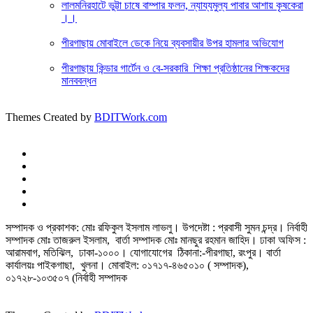
লালমনিরহাটে ভুট্টা চাষে বাম্পার ফলন, ন্যায্যমুল্য পাবার আশায় কৃষকেরা
।।
পীরগাছায় মোবাইলে ডেকে নিয়ে ব্যবসায়ীর উপর হামলার অভিযোগ
পীরগাছায় কিন্ডার গার্টেন ও বে-সরকারি শিক্ষা প্রতিষ্ঠানের শিক্ষকদের
মানববন্ধন
Themes Created by
BDITWork.com
সম্পাদক ও প্রকাশক: মোঃ রফিকুল ইসলাম লাভলু। উপদেষ্টা : প্রবাসী সুমন চন্দ্র। নির্বাহী
সম্পাদক মোঃ তাজরুল‌‌ ইসলাম, বার্তা সম্পাদক মোঃ মানছুর রহমান জাহিদ। ঢাকা অফিস :
আরামবাগ, মতিঝিল, ঢাকা-১০০০। যোগাযোগের ঠিকানা:-পীরগাছা‌, রংপুর। বার্তা
কার্যালয়ঃ পাইকগাছা, খুলনা। মোবাইল: ০১৭১৭-৪৬৫০১০ ( সম্পাদক),
০১৭২৮-১০৩৫০৭ (নির্বাহী সম্পাদক